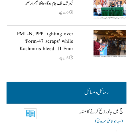
خیبر تک ملک جام ہوگا، حافظ نعیم الرحمن
6دن پہلے
PML-N, PPP fighting over
‘Form-47 scraps’ while
Kashmiris bleed: JI Emir
6دن پہلے
رسائل و مسائل
حج میں جانور ذبح کرنے کا مسئلہ
( سید ابو الاعلیٰ مودودیؒ )