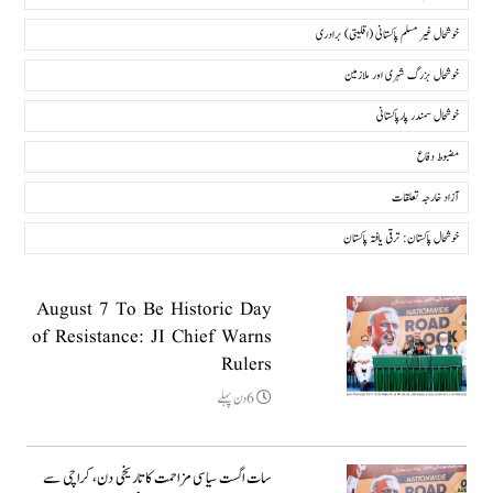
خوشحال غیر مسلم پاکستانی (اقلیتی) برادری
خوشحال بزرگ شہری اور ملازمین
خوشحال سمندر پارپاکستانی
مضبوط دفاع
آزاد خارجہ تعلقات
خوشحال پاکستان: ترقی یافتہ پاکستان
August 7 To Be Historic Day
of Resistance: JI Chief Warns
Rulers
6دن پہلے
سات اگست سیاسی مزاحمت کا تاریخی دن، کراچی سے