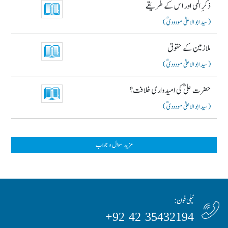
ذکرِ الٰہی اور اس کے طریقے
( سید ابو الاعلیٰ مودودیؒ )
ملازمین کے حقوق
( سید ابو الاعلیٰ مودودیؒ )
حضرت علیؓ کی امیدواری خلافت؟
( سید ابو الاعلیٰ مودودیؒ )
مزید سوال و جواب
ٹیلی فون:
35432194 42 92+