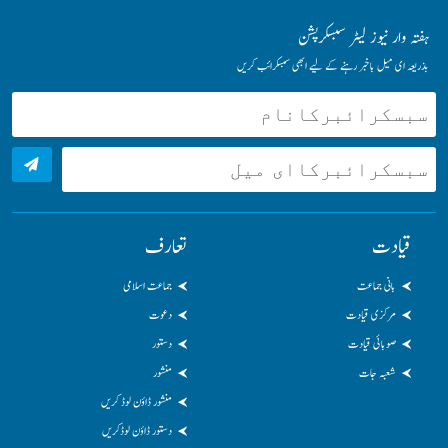
ہفتہ وار نیوز لیٹر سبسکرپشن
بذریعہ ای میل باخبر رہنے کے لیے ابھی سبسکرائب کریں
قیادت
تعارف
بانی جماعت
جماعت اسلامی
مرکزی قیادت
دعوت
صوبائی قیادت
دستور
شعبہ جات
منشور
منشور ڈاؤن لوڈ کریں
دستور ڈاؤن لوڈکریں