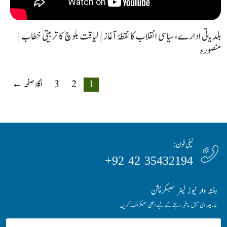
بلدیاتی ادارے، سیاسی انقلاب کا نقطۂ آغاز | لیاقت بلوچ کا تربیتی خطاب |
منصورہ
1
2
3
اگلا صفحہ ←
ٹیلی فون:
35432194 42 92+
ہفتہ وار نیوز لیٹر سبسکرپشن
بذریعہ ای میل باخبر رہنے کے لیے ابھی سبسکرائب کریں