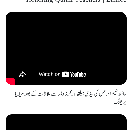
| Honoring Quran Teachers | Lahore
حافظ نعیم الرحمٰن کی لیڈی ہیلتھ ورکرز وفد سے ملاقات کے بعد میڈیا
بریفنگ