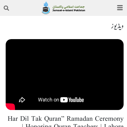
ویڈیوز
Har Dil Tak Quran” Ramadan Ceremony