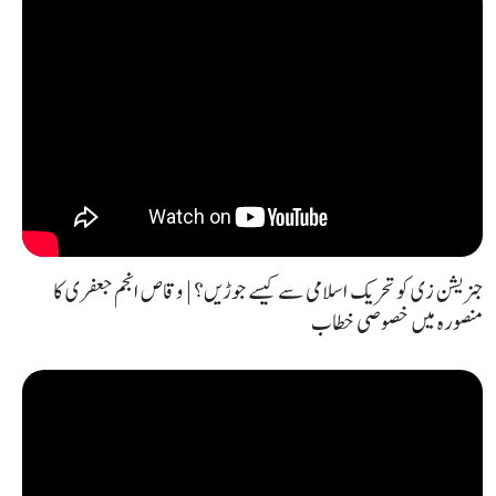
جنریشن زی کو تحریک اسلامی سے کیسے جوڑیں؟ | وقاص انجم جعفری کا
منصورہ میں خصوصی خطاب