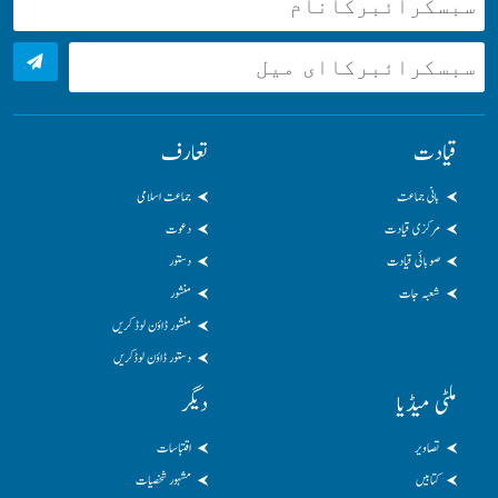
قیادت
تعارف
بانی جماعت
جماعت اسلامی
مرکزی قیادت
دعوت
صوبائی قیادت
دستور
شعبہ جات
منشور
منشور ڈاؤن لوڈ کریں
دستور ڈاؤن لوڈکریں
ملٹی میڈیا
دیگر
تصاویر
اقتباسات
کتابیں
مشہور شخصیات