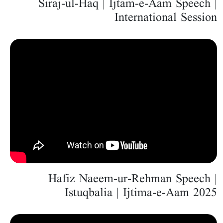
Siraj-ul-Haq | Ijtam-e-Aam Speech |
International Session
Hafiz Naeem-ur-Rehman Speech |
Istuqbalia | Ijtima-e-Aam 2025