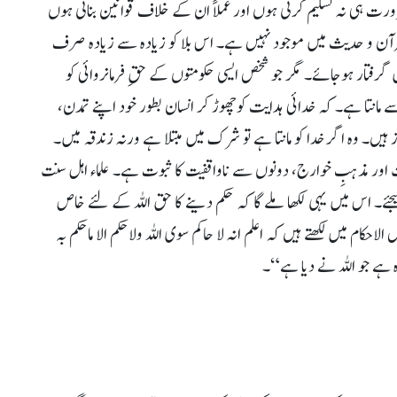
ہی نہ تسلیم کرتی ہوں اور عملاً ان کے خلاف قوانین بناتی ہوں
رآن و حدیث میں موجود نہیں ہے۔ اس بلا کو زیادہ سے زیادہ صرف
گرفتار ہوجائے۔ مگر جو شخص ایسی حکومتوں کے حقِ فرمانروائی کو
انتا ہے۔ کہ خدائی ہدایت کوچھوڑ کر انسان بطور خود اپنے تمدن،
ں۔ وہ اگر خدا کو مانتا ہے تو شرک میں مبتلا ہے ورنہ زندقہ میں۔
ور مذہبِ خوارج، دونوں سے ناواقفیت کا ثبوت ہے۔ علماء اہل سنت
جئے۔ اس میں یہی لکھا ملے گا کہ حکم دینے کا حق اللہ کے لئے خاص
کام میں لکھتے ہیں کہ اعلم انہ لا حاکم سوی اللہ ولاحکم الا ماحکم بہ
 ہے جو اللہ نے دیا ہے“۔