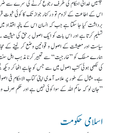
مجلسیں خدائی احکام کی طرف رجوع کرنے کی سرے سے ضرورت 
اس کے اطاعت کے لزوم تو درکنار جواز تک کا کوئی ثبوت ق
برداشت کیا جا سکتا ہے جب کہ انسان اس کے پنجہ اقتداد میں 
تسلیم کرتا ہے اور اس بات کو ایک اصول برحق کی حیثیت سے م
سیاست اور معیشت کے اصول و قوانین وضع کر لینے کے مجاز ہی
ہمارے مسلک کو ”خارجیت“ سے تعبیر کرنا مذہب اہل سنت ا
کی لکھی ہوئی کتب اصول میں سے جس کو چاہے اٹھا کر دیکھ لی
ہے۔ مثال کے طور پر علامہ آمدی اپنی کتاب الاحکام فی اصول الاح
”جان لو کہ حاکم اللہ کے سوا کوئی نہیں ہے اور حکم صرف وہ
اسلامی حکومت