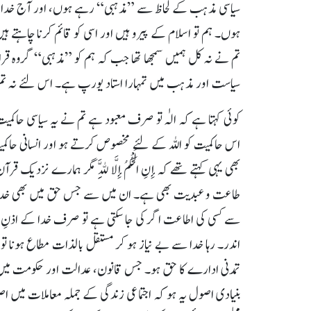
سیاسی مذہب کے لحاظ سے ”مذہبی“ رہے ہوں، اور آج خدا کی
ہوں۔ ہم تو اسلام کے پیرو ہیں اور اسی کو قائم کرنا چاہتے ہ
تم نے نہ کل ہمیں سمجھا تھا جب کہ ہم کو ”مذہبی“ گروہ قرا
سیاست اور مذہب میں تمہارا استاد یورپ ہے۔ اس لئے نہ تم ن
کوئی کہتا ہے کہ الہٰ تو صرف معبود ہے تم نے یہ سیاسی ح
اس حاکمیت کو اللہ کے لئے مخصوص کرتے ہو اور انسانی حاک
بھی یہی کہتے تھے کہ إِنِ الْحُكْمُ إِلَّا لِلَّهِ مگر ہمارے 
طاعت و عبدیت بھی ہے۔ ان میں سے جس حق میں بھی خدا ک
سے کسی کی اطاعت اگر کی جا سکتی ہے تو صرف خدا کے اذنِ شر
اندر۔ رہا خدا سے بے نیاز ہو کر مستقل بالذات مطاع ہونا تو و
تمدنی ادارے کا حق ہو۔ جس قانون، عدالت اور حکومت میں خ
بنیادی اصول یہ ہو کہ اجتماعی زندگی کے جملہ معاملات میں اص