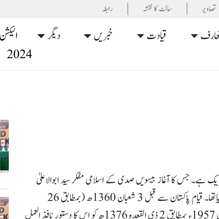
تصاویر
سائٹ کا نقشہ
رابطہ
عارف
قیادت
خبریں
دیگر
الیکشن
2024
یک ہے۔ جس کا آغاز بیسویں صدی کے اسلامی مفکر سید ابوالاعلیٰ
مودودی نے عصر حاضر میں اسلامی نظام کے احیاء کے لیے کیاتھا۔ قیام پاکستان سے قبل 3 شعبان 1360ھ (بمطابق 26
اگست1941ء) کو جماعت اسلامی قیام پذیر ہوئی اور یکم جون 1957ء بمطابق 2 ذی القعدہ 1376ھ کو اس کا دستور نافذ العمل