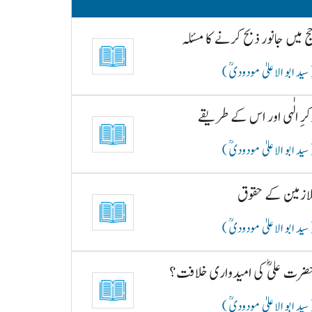
ج میں جانور ذبح کرنے کا مسئلہ
سید ابو الاعلیٰ مودودیؒ )
کرِ الٰہی اور اس کے طریقے
سید ابو الاعلیٰ مودودیؒ )
لازمین کے حقوق
سید ابو الاعلیٰ مودودیؒ )
ضرت علیؓ کی امیدواری خلافت؟
سید ابو الاعلیٰ مودودیؒ )