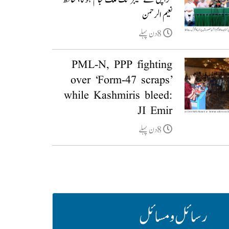
نعیم الرحمن
8دن پہلے
PML-N, PPP fighting
over ‘Form-47 scraps’
while Kashmiris bleed:
JI Emir
8دن پہلے
رسائل و مسائل