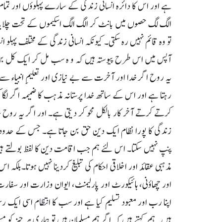
ہے اور اس کا دائرہ انسانی زندگی کے سارے پہلوؤں اور تم
الگ لگ حصوں میں بانٹ کر الگ الگ اسکیموں کے تحت چلایا 
تو وہ قائم نہیں رہ سکتی۔ کیونکہ انسانی زندگی کے مختلف پہ
آپس میں اس طرح پیوستہ ہیں کہ و ہ سب مل کر ایک کل بن
یہ روح اگر خدا اور آخرت سے بے نیازی اور تعلیمِ انبیاء سے
رہتا ہے اور اس کے ساتھ خدا پرستانہ مذہب کا ضمیمہ اگر لگا
کرتے کرتے آخر کار بالکل محو کر دیتی ہے۔ اور اگر یہ روح خد
زندگی کا پورا نظام ایک دین حق بن جاتا ہے۔ جس کے حدود عمل
پنپ نہیں سکتا۔ اس لئے ہم جب اقامت دین کا لفظ بولتے ہیں
مذہبی عقائد اور اخلاقی احکام کی تبلیغ کردینا نہیں ہوتا۔بلکہ
اور چھاؤنی، ہائیکورٹ اور پارلیمنٹ، ایوان وزارت اور سفا
اپنا رب اور معبود تسلیم کیا ہے اور سب کا انتظام اسی ایک ر
ہیں۔ ہم کہتے ہیں کہ اگر ہم مسلمان ہیں تو ہماری ہر چیز کو 