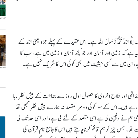
َّا اللہُ مُحَمَّدُ رَّسُولُ اللہ ہے۔ اس عقیدے کے پہلے جزو یعنی اللہ کے
 ہے کہ زمین اور آسمان اور جو کچھ آسمان و زمین میں ہے، سب کا
 ہے، ان میں سے کسی حیثیت میں بھی کوئی اس کا شریک نہیں ہے۔
ئے الہٰی اور فلاح اخروی کا حصول اول روز سے جماعت کے پیش نظر رہا
ے ہیں۔ اس کے سوا کوئی دوسرا مقصد نہ ہمارے پیش نظر کبھی تھا
ی ہم نے دلچسپی لی ہے اسی مقصد کے لئے لی ہے، اور اسی حدتک لی
ا۔ جس چیز کو ہم قائم کرناچاہتے ہیں اس کاجامع نام قرآن کی