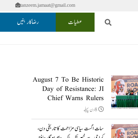
tanzeem.jamaat@gmail.com
عطیات
رضاکار بنیں
August 7 To Be Historic
Day of Resistance: JI
Chief Warns Rulers
8دن پہلے
سات اگست سیاسی مزاحمت کا تاریخی دن،
کراچی سے خیبر تک ملک جام ہوگا، حافظ