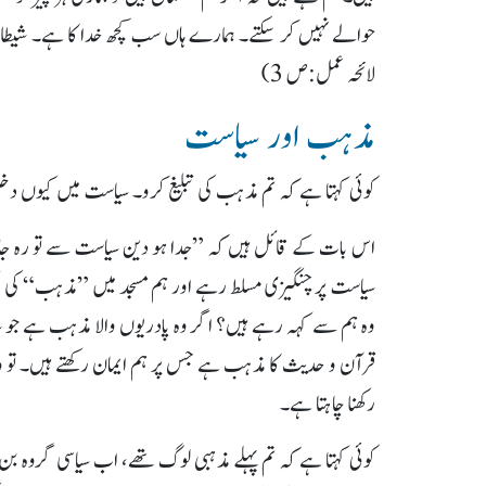
حوالے نہیں کر سکتے۔ ہمارے ہاں سب کچھ خدا کا ہے۔ شیطان 
لائحہ عمل:ص 3)
مذہب اور سیاست
کوئی کہتا ہے کہ تم مذہب کی تبلیغ کرو۔ سیاست میں کیوں د
اس بات کے قائل ہیں کہ ”جدا ہو دین سیاست سے تو رہ جات
سیاست پر چنگیزی مسلط رہے اور ہم مسجد میں ”مذہب“ کی ت
وہ ہم سے کہہ رہے ہیں؟ اگر وہ پادریوں والا مذہب ہے جو سی
قرآن و حدیث کا مذہب ہے جس پر ہم ایمان رکھتے ہیں۔ تو وہ 
رکھنا چاہتا ہے۔
کوئی کہتا ہے کہ تم پہلے مذہبی لوگ تھے، اب سیاسی گروہ بن 