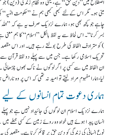
اصطلاح میں”دین حق“ ہے، یعنی وہ نظامِ زندگی (دین) جو حق 
مبنی ہو۔ مگر اس کےلئے کبھی کبھی ہم نے ”حکومت الہٰیہ“
چاہے جو کچھ بھی ہو، ہمارے نزدیک صرف یہ ہے کہ ”اللہ کو حا
بسر کرنا“۔ اس لحاظ سے یہ لفظ بالکل ”اسلام“ کا ہم معنی ہے
) کو مترادف الفاظ کی طرح بولتے رہے ہیں۔ اور اس مقصد 
تحریک اسلامی رکھا ہے۔ جن میں سے پہلے دو لفظ قرآن سے ماخ
ان الفاظ میں سے کسی پر اگر لوگوں نے ناک بھوں چڑھائی ہ
لیا،ہمارا مفہوم مراد لیتے تو امید نہ تھی کہ اس پر وہ نارا
ہماری دعوت تمام انسانوں کے لیے 
ہمارے نزدیک اسلام ان لوگوں کی جائیداد نہیں ہے جو پہلے
انسان پید ا ہوئے ہیں خواہ وہ روئے زمین کے کسی خطے میں بس
نوعِ انسانی کی زندگی کو دین حق پر قائم کرنا ہے۔ مقصد ک