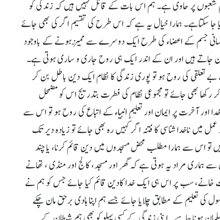
ام شعبوں پر حاوی ہے۔ ہم اس بات کے قائل نہیں ہیں کہ زندگی کو
جا سکتاہے۔ ہمارا خیال یہ ہے کہ اس طرح کی تقسیم اگر کی بھی جائے
لو انسانی جسم کے اعضاء کی طرح ایک دوسرے سے ممّیز ہونے کے باوجود
 جاتے ہیں اور ان کے اندر ایک ہی روح جاری و ساری ہوتی ہے۔
 بے تعلقی کی روح ہو تو پوری زندگی کا نظام ایک دین باطل بن کر
 کر رکھا بھی جائے تو مجموعی نظام کی فطرت بتدریج اس کو مضمحل
ا اور آخرت پر ایمان اور تعلیمِ انبیاء کے اتباع کی روح ہو تو اس سے
 میں ناخدا شناسی کا فتنہ اگر کہیں رہ بھی جائے تو زیادہ دیر تک
 تو اس سے ہمارا مطلب محض مسجدوں میں دین قائم کرنا، یا چند
 اس سے ہماری مراد یہ ہوتی ہے کہ گھر اور مسجد، کالج اور منڈی ، تھانے
رت خانے، سب پر اس ہی ایک خدا کادین قائم کیا جائے جس کو ہم نے
سول کی تعلیم کے مطابق چلایا جائے جسے ہم اپنا ہادی برحق مان چکے
مسلمان ہونا چاہیے۔ اپنی زندگی کے کسی پہلو کو بھی ہم شیطان کے