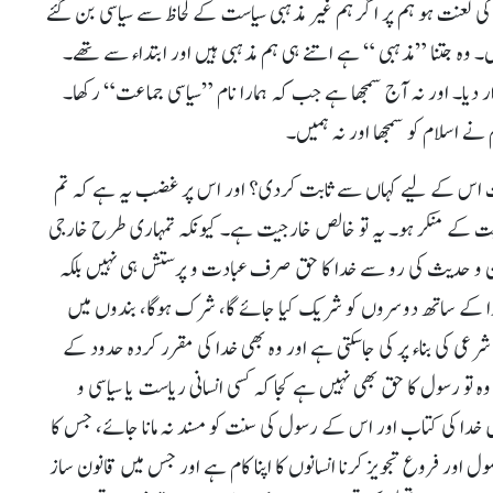
 لعنت ہو ہم پر اگر ہم غیر مذہبی سیاست کے لحاظ سے سیاسی بن گئے
یں۔ وہ جتنا ”مذہبی “ ہے اتنے ہی ہم مذہبی ہیں اور ابتداء سے تھے۔
ر دیا۔ اور نہ آج سمجھا ہے جب کہ ہمارا نام ”سیاسی جماعت“ رکھا۔
ے اسلام کو سمجھا اور نہ ہمیں۔
اکمیت اس کے لیے کہاں سے ثابت کردی؟ اور اس پر غضب یہ ہے کہ تم
میت کے منکر ہو۔ یہ تو خالص خارجیت ہے۔ کیونکہ تمہاری طرح خارجی
نزدیک قرآن و حدیث کی رو سے خدا کا حق صرف عبادت و پرستش ہی نہیں بلکہ
ے ساتھ دوسروں کو شریک کیا جائے گا، شرک ہوگا، بندوں میں
عی کی بناء پر کی جاسکتی ہے اور وہ بھی خدا کی مقرر کردہ حدود کے
ہ تو رسول کا حق بھی نہیں ہے کجا کہ کسی انسانی ریاست یا سیاسی و
دا کی کتاب اور اس کے رسول کی سنت کو مسند نہ مانا جائے، جس کا
ول اور فروع تجویز کرنا انسانوں کا اپنا کام ہے اور جس میں قانون ساز