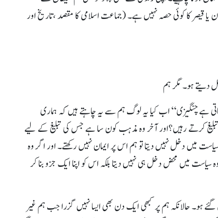
یا قیصر کا کوئی حصہ نہیں ہے۔ (جماعت اسلامی کا مقصد ،تاریخ اور
خل دیتے ہو۔ مگر ہم
ی ہے چنگیزی“ اب کیا یہ لوگ ہم سے یہ چاہتے ہیں کہ ہماری
بلیغ کرتے رہیں؟اور آخر وہ مذہب کون سا ہے جس کی تبلیغ کے لیے
است میں دخل نہیں دیتا تو ہم اس پر ایمان نہیں رکھتے۔ اور اگر وہ
سیاست میں محض دخل ہی نہیں دیتا بلکہ اس کو اپنا ایک جزو بنا کر
گئے ہو۔ حالانکہ ہم پر کبھی ایک دن بھی ایسا نہیں گزرا جب ہم غیر