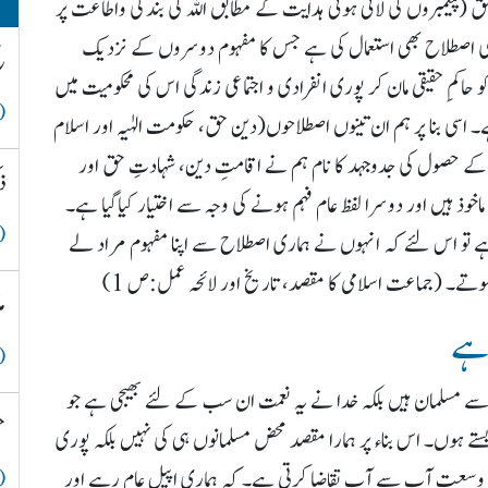
(پیغمبروں کی لائی ہوئی ہدایت کے مطابق اللہ کی بندگی واطاعت پر
 کی اصطلاح بھی استعمال کی ہے جس کا مفہوم دوسروں کے نزدیک
ح
کمِ حقیقی مان کر پوری انفرادی و اجتماعی زندگی اس کی محکومیت میں
( 
۔ اسی بنا پر ہم ان تینوں اصطلاحوں(دین حق، حکومت الہٰیہ اور اسلام
کے حصول کی جدوجہد کا نام ہم نے اقامتِ دین، شہادتِ حق اور
ذ
وذ ہیں اور دوسرا لفظ عام فہم ہونے کی وجہ سے اختیار کیاگیا ہے۔
( 
ے تو اس لئے کہ انہوں نے ہماری اصطلاح سے اپنا مفہوم مراد لے
ض ہوتے۔ (جماعت اسلامی کا مقصد، تاریخ اور لائحہ عمل:ص 1)
م
ہے
( 
 سے مسلمان ہیں بلکہ خدا نے یہ نعمت ان سب کے لئے بھیجی ہے جو
ح
تے ہوں۔ اس بناء پر ہمارا مقصد محض مسلمانوں ہی کی نہیں بلکہ پوری
ی یہ وسعت آپ سے آپ تقاضا کرتی ہے۔ کہ ہماری اپیل عام رہے اور
( 