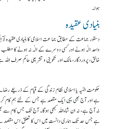
ہوا۔
بنیادی عقیدہ
دستور جماعت کے مطابق جما عت اسلامی کا بنیادی عقیدہ لَآ اِلٰہَ اِل
واحد الہٰ ہونے اور کسی دوسرے کے الہٰ نہ ہونے کا مطلب یہ
خالق، پروردگار، مالک اور تکوینی و تشریعی حاکم صرف اللہ
حکومت الہٰیہ یا اسلامی نظام زندگی کے قیام کے ذریعے رضا
ہے اور آج بھی یہی ایک مقصد ہے جس کے لئے ہم کام کر رہ
نہ آج ہے، نہ ان شاءاللہ کبھی ہوگا۔ آج تک جس کام سے بھ
ہے جس حد تک ہماری دانست میں اس کا تعلق اس مقصد سے تھ