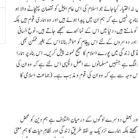
 نہ اختیار کیاجائے جو اسلام کی اس عام اپیل کو نقصان پہنچانے والا ہو
اء پر نہیں ہے کہ ہم ان میں پیدا ہوئے ہیں اور وہ ہماری قوم ہیں بلکہ
 مانتے ہیں، دنیا میں اس کے نمائندے سمجھے جاتے ہیں، نوعِ انسانی
، اور دوسروں کےلئے اس پیغام کو مؤثر بنانا اس کے بغیر ممکن بھی
عی زندگی میں پورے اسلام کا صحیح نمونہ پیش کریں۔ اس بناء پر ہمارا
ی الگ ہے جنہیں مسلمانوں سے اصل دلچسپی اس لئے ہے کہ وہ ان کی
 تو اس وجہ سے ہے کہ وہ ان کی قوم و مذہب ہے۔ (جماعت اسلامی کا
ور بعض دوسرے لوگوں کے درمیان اختلاف ہے ہم دین کو محض
مجھتے بلکہ ہمارے نزدیک یہ لفظ طریقِ زندگی اور نظامِ حیات کا ہم معنی