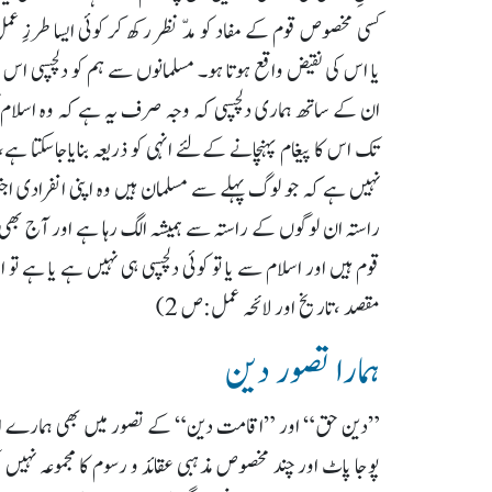
کسی مخصوص قوم کے مفاد کو مدّ نظر رکھ کر کوئی ایسا طرزِ عمل
یا اس کی نقیض واقع ہوتا ہو۔ مسلمانوں سے ہم کو دلچسپی اس بن
ان کے ساتھ ہماری دلچسپی کہ وجہ صرف یہ ہے کہ وہ اسلام کو
تک اس کا پیغام پہنچانے کےلئے انہی کو ذریعہ بنایاجاسکتا ہے
نہیں ہے کہ جو لوگ پہلے سے مسلمان ہیں وہ اپنی انفرادی اجتما
راستہ ان لوگوں کے راستہ سے ہمیشہ الگ رہا ہے اور آج بھ
قوم ہیں اور اسلام سے یا تو کوئی دلچسپی ہی نہیں ہے یا ہے
مقصد ،تاریخ اور لائحہ عمل:ص 2)
ہمارا تصور دین
”دین حق“ اور ”اقامت دین“ کے تصور میں بھی ہمارے ا
پوجا پاٹ اور چند مخصوص مذہبی عقائد و رسوم کا مجموعہ نہیں س