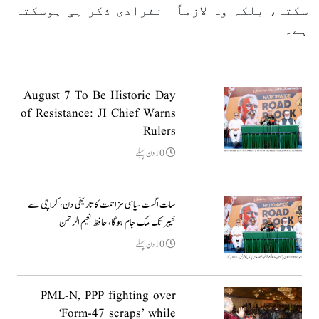
سکتا، بلکہ وہ لازماً انفرادی ذکر ہی ہوسکتا
ہے۔
August 7 To Be Historic Day
of Resistance: JI Chief Warns
Rulers
10دن پہلے
سات اگست سیاسی مزاحمت کا تاریخی دن، کراچی سے
خیبر تک ملک جام ہوگا، حافظ نعیم الرحمن
10دن پہلے
PML-N, PPP fighting over
‘Form-47 scraps’ while