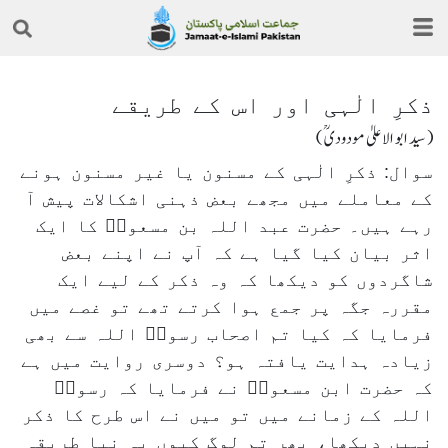
ذکرِ الٰہی اور اس کے طریقے
( سید ابو الاعلیٰ مودودیؒ )
سوال: ذکرِ الٰہی کے مسنون یا غیر مسنون ہونے
کے معاملے میں مجھے بعض ذہنی اشکالات پیش آ
رہے ہیں۔ حضرت عبد اللہ بن مسعودؓ کا ایک
اثر بیان کیا گیا ہے کہ آپ نے اپنے بعض
شاگردوں کو دیکھا کہ وہ ذکر کے لیے ایک
مقررہ جگہ پر جمع ہوا کرتے تھے تو غصے میں
فرمایا کہ کیا تم اصحاب رسولؐ اللہ سے بھی
زیادہ ہدایت یافتہ ہو؟ دوسری روایت میں ہے
کہ حضرت ابن مسعودؓ نے فرمایا کہ رسولؐ
اللہ کے زمانے میں تو میں نے اس طرح کا ذکر
نہیں دیکھا، پھر تم لوگ کیوں یہ نیا طریقہ