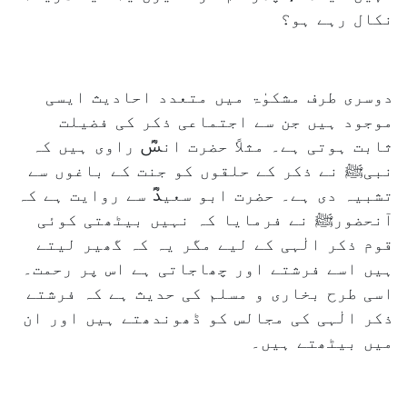
نکال رہے ہو؟
دوسری طرف مشکوٰۃ میں متعدد احادیث ایسی
موجود ہیں جن سے اجتماعی ذکر کی فضیلت
ثابت ہوتی ہے۔ مثلاً حضرت انسؓ راوی ہیں کہ
نبیﷺ نے ذکر کے حلقوں کو جنت کے باغوں سے
تشبیہ دی ہے۔ حضرت ابو سعیدؓ سے روایت ہے کہ
آنحضورﷺ نے فرمایا کہ نہیں بیٹھتی کوئی
قوم ذکر الٰہی کے لیے مگر یہ کہ گھیر لیتے
ہیں اسے فرشتے اور چھاجاتی ہے اس پر رحمت۔
اسی طرح بخاری و مسلم کی حدیث ہے کہ فرشتے
ذکر الٰہی کی مجالس کو ڈھوندھتے ہیں اور ان
میں بیٹھتے ہیں۔