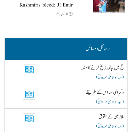
Kashmiris bleed: JI Emir
10دن پہلے
رسائل و مسائل
حج میں جانور ذبح کرنے کا مسئلہ
( سید ابو الاعلیٰ مودودیؒ )
ذکرِ الٰہی اور اس کے طریقے
( سید ابو الاعلیٰ مودودیؒ )
ملازمین کے حقوق
( سید ابو الاعلیٰ مودودیؒ )