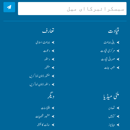
قیادت
تعارف
بانی جماعت
جماعت اسلامی
مرکزی قیادت
دعوت
صوبائی قیادت
دستور
شعبہ جات
منشور
منشور ڈاؤن لوڈ کریں
دستور ڈاؤن لوڈکریں
ملٹی میڈیا
دیگر
تصاویر
اقتباسات
کتابیں
مشہور شخصیات
ویڈیوز
سائٹ کا نقشہ