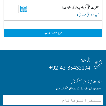
حضرت علیؓ کی امیدواری خلافت؟
( سید ابو الاعلیٰ مودودیؒ )
مزید سوال و جواب
ٹیلی فون:
35432194 42 92+
ہفتہ وار نیوز لیٹر سبسکرپشن
بذریعہ ای میل باخبر رہنے کے لیے ابھی سبسکرائب کریں