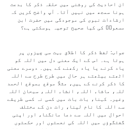
ان احادیث کی روشنی میں حلقہ ذکر کا بدعت
ہونا سمجھ میں نہیں آتا۔ آپ واضح کریں کہ
ارشادات نبوی کی موجودگی میں حضرت ابن
مسعودؓ کی کیا صحیح توجیہ ہوسکتی ہے؟
جواب: لفظ ذکر کا اطلاق بہت سی چیزوں پر
ہوتا ہے۔ اس کے ایک معنی دل میں اللہ کو
یاد کرنے یا یاد رکھنے کے ہیں۔ دوسرے معنی
اٹھتے بیٹھتے ہر حال میں طرح طرح سے اللہ
کا ذکر کرنے کے ہیں، مثلاً موقع بموقع الحمد
للہ، ماشاء اللہ، انشاء اللہ، سبحان اللہ
وغیرہ کہنا، بات بات میں کسی نہ کسی طریقے
سے اللہ کا نام لینا، رات دن کے مختلف
احوال میں اللہ سے دعا مانگنا، اور اپنی
گفتگوؤں میں اللہ کی نعمتوں اور حکمتوں