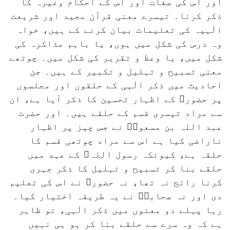
اور اس کی صفات اور اس کے احکام وغیرہ کا
ذکر کرنا۔ تیسرے معنی قرآن مجید اور شریعت
الٰہیہ کی تعلیمات بیان کرنے کے ہیں، خواہ
وہ درس کی شکل میں ہوں، یا باہم مذاکرہ کی
شکل میں، یا وعظ و تقریر کی شکل میں۔ چوتھے
معنی تسبیح و تہلیل و تکبیر کے ہیں۔ جن
احادیث میں ذکر الٰہی کے حلقوں اور مجلسوں
پر حضورﷺ کے اظہار تحسین کا ذکر آیا ہے، ان
سے مراد تیسری قسم کے حلقے ہیں۔ اور حضرت
عبد اللہ بن مسعودؓ نے جس چیز پر اظہار
ناراضی کیا ہے اس سے مراد چوتھی قسم کا
حلقہ ہے، کیونکہ رسول اللہﷺ کے عہد میں
حلقے بنا کر تسبیح و تہلیل کا ذکر جہری
کرنا رائج نہ تھا، نہ حضورﷺ نے اس کی تعلیم
دی اور نہ صحابہؓ نے یہ طریقہ اختیار کیا۔
رہا پہلے دو معنوں میں ذکر الٰہی، تو ظاہر
ہے کہ وہ سرے سے حلقے بنا کر ہو ہی نہیں