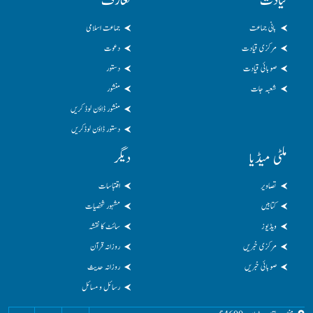
قیادت
تعارف
بانی جماعت
جماعت اسلامی
مرکزی قیادت
دعوت
صوبائی قیادت
دستور
شعبہ جات
منشور
منشور ڈاؤن لوڈ کریں
دستور ڈاؤن لوڈکریں
ملٹی میڈیا
دیگر
تصاویر
اقتباسات
کتابیں
مشہور شخصیات
ویڈیوز
سائٹ کا نقشہ
مرکزی خبریں
روزانہ قرآن
صوبائی خبریں
روزانہ حدیث
رسائل و مسائل