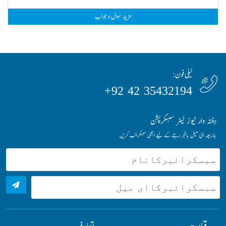
مزید سوال و جواب
ٹیلی فون:
35432194 42 92+
ہفتہ وار نیوز لیٹر سبسکرپشن
بذریعہ ای میل باخبر رہنے کے لیے ابھی سبسکرائب کریں