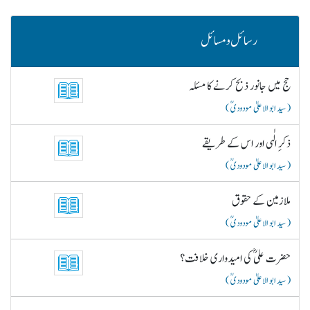
رسائل و مسائل
حج میں جانور ذبح کرنے کا مسئلہ
( سید ابو الاعلیٰ مودودیؒ )
ذکرِ الٰہی اور اس کے طریقے
( سید ابو الاعلیٰ مودودیؒ )
ملازمین کے حقوق
( سید ابو الاعلیٰ مودودیؒ )
حضرت علیؓ کی امیدواری خلافت؟
( سید ابو الاعلیٰ مودودیؒ )