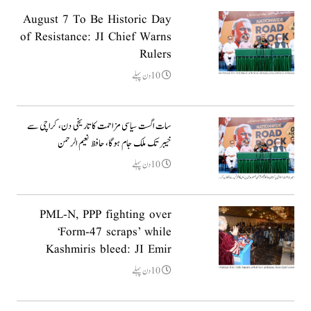
August 7 To Be Historic Day
of Resistance: JI Chief Warns
Rulers
10دن پہلے
سات اگست سیاسی مزاحمت کا تاریخی دن، کراچی سے
خیبر تک ملک جام ہوگا، حافظ نعیم الرحمن
10دن پہلے
PML-N, PPP fighting over
‘Form-47 scraps’ while
Kashmiris bleed: JI Emir
10دن پہلے