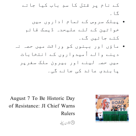
کے نام پر قتل کا سدِ باب کیا جائے
گا۔
پبلک سروس کے تمام اداروں میں
خواتین کے لئے علیحدہ ڈیسک قائم
کئے جائیں گے۔
ماؤں اور بہنوں کو وراثت میں حصہ نہ
دینے والے اُمیدواروں کے انتخابات
میں حصہ لینے اور بیرون ملک سفرپر
پابندی عائد کی جائے گی۔
August 7 To Be Historic Day
of Resistance: JI Chief Warns
Rulers
8دن پہلے