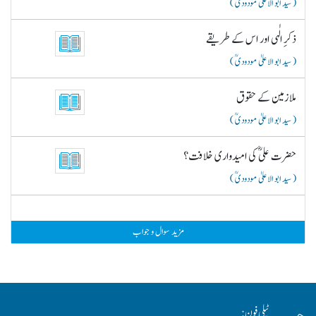
( سید ابو الاعلیٰ مودودیؒ )
ذکرِ الٰہی اور اس کے طریقے
( سید ابو الاعلیٰ مودودیؒ )
ملازمین کے حقوق
( سید ابو الاعلیٰ مودودیؒ )
حضرت علیؓ کی امیدواری خلافت؟
( سید ابو الاعلیٰ مودودیؒ )
مزید سوال و جواب
ٹیلی فون: