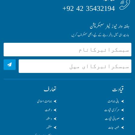
35432194 42 92+
ہفتہ وار نیوز لیٹر سبسکرپشن
بذریعہ ای میل باخبر رہنے کے لیے ابھی سبسکرائب کریں
قیادت
تعارف
بانی جماعت
جماعت اسلامی
مرکزی قیادت
دعوت
صوبائی قیادت
دستور
شعبہ جات
منشور