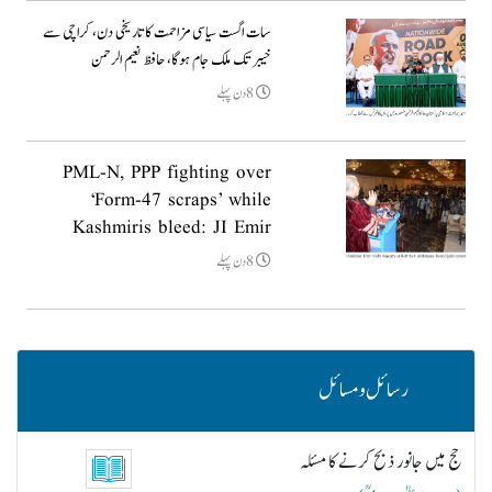
سات اگست سیاسی مزاحمت کا تاریخی دن، کراچی سے
خیبر تک ملک جام ہوگا، حافظ نعیم الرحمن
8دن پہلے
PML-N, PPP fighting over
‘Form-47 scraps’ while
Kashmiris bleed: JI Emir
8دن پہلے
رسائل و مسائل
حج میں جانور ذبح کرنے کا مسئلہ