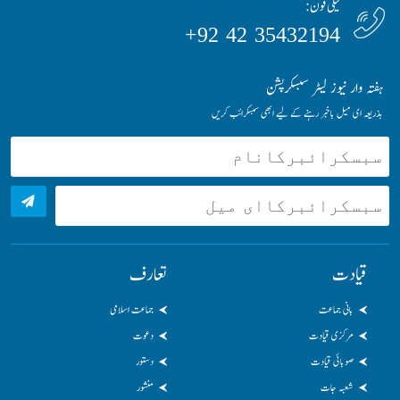
ٹیلی فون:
35432194 42 92+
ہفتہ وار نیوز لیٹر سبسکرپشن
بذریعہ ای میل باخبر رہنے کے لیے ابھی سبسکرائب کریں
قیادت
تعارف
بانی جماعت
جماعت اسلامی
مرکزی قیادت
دعوت
صوبائی قیادت
دستور
شعبہ جات
منشور