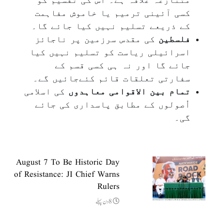
متنازعہ علاقہ ہے۔ اس کی تقسیم کو
کسی آئینی ترمیم یا خاموش مفاہمت
کے ذریعے تسلیم نہیں کیا جائے گا۔
فلسطین
کی مقدس سرزمین پر ناجائز
اسرائیلی ریاست کو تسلیم نہیں کیا
جائے گا اور نہ ہی کسی قسم کے
سفارتی تعلقات قائم کئےجائیں گے۔
تمام بین الاقوامی معاہدوں
کی اسلامی
اُصولوں کے مطابق پاسداری کی جائے
گی۔
August 7 To Be Historic Day
of Resistance: JI Chief Warns
Rulers
8دن پہلے