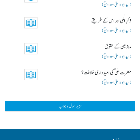
( سید ابو الاعلیٰ مودودیؒ )
ذکرِ الٰہی اور اس کے طریقے
( سید ابو الاعلیٰ مودودیؒ )
ملازمین کے حقوق
( سید ابو الاعلیٰ مودودیؒ )
حضرت علیؓ کی امیدواری خلافت؟
( سید ابو الاعلیٰ مودودیؒ )
مزید سوال و جواب