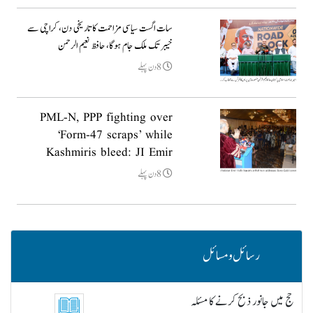
سات اگست سیاسی مزاحمت کا تاریخی دن، کراچی سے
خیبر تک ملک جام ہوگا، حافظ نعیم الرحمن
8دن پہلے
PML-N, PPP fighting over
‘Form-47 scraps’ while
Kashmiris bleed: JI Emir
8دن پہلے
رسائل و مسائل
حج میں جانور ذبح کرنے کا مسئلہ