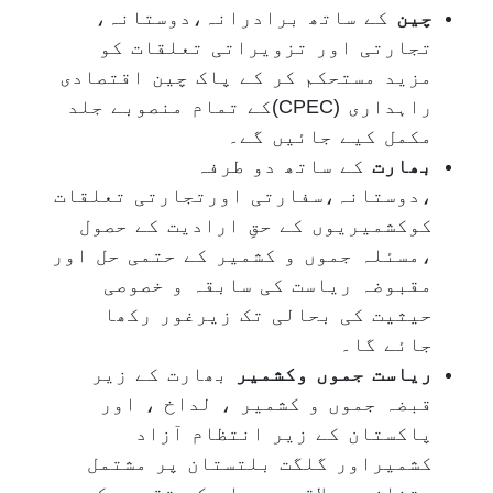
چین
کے ساتھ برادرانہ،دوستانہ،
تجارتی اور تزویراتی تعلقات کو
مزید مستحکم کر کے پاک چین اقتصادی
راہداری (CPEC)کے تمام منصوبے جلد
مکمل کیے جائیں گے۔
بھارت
کے ساتھ دو طرفہ
،دوستانہ،سفارتی اورتجارتی تعلقات
کوکشمیریوں کے حقِ ارادیت کے حصول
،مسئلہ جموں و کشمیر کے حتمی حل اور
مقبوضہ ریاست کی سابقہ و خصوصی
حیثیت کی بحالی تک زیرغور رکھا
جائے گا۔
ریاست جموں وکشمیر
بھارت کے زیر
قبضہ جموں و کشمیر ، لداخ ، اور
پاکستان کے زیر انتظام آزاد
کشمیراور گلگت بلتستان پر مشتمل