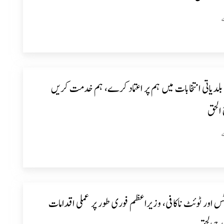
بلدیاتی انتخابات میں ہم پر اعتماد کرے، ہم خدمت کریں
الحق
وٹس اور ٹوئٹ ناکافی، وزیراعظم فوری طور پر عملی اقدامات