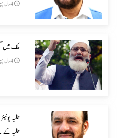
4سال پہلے
ملک میں گ
4سال پہلے
طلبہ یونین
طلبہ کے لی