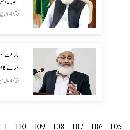
اٹھائیں،سر
4سال پہلے
منانے کا اع
4سال پہلے
11
110
109
108
107
106
105