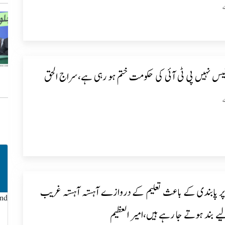
یس نہیں پی ٹی آئی کی حکومت ختم ہو رہی ہے،سراج الحق
ز پر پابندی کے باعث تعلیم کے دروازے آہستہ آہستہ غریب
und
ے بند ہوتے جا رہے ہیں،امیر العظیم