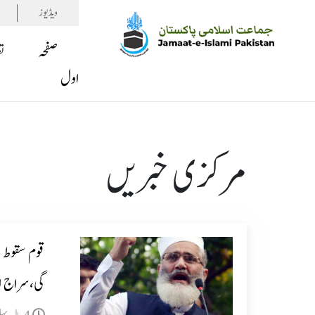
ویڈیوز
صفحہ
ت
اول
مرکزی خبریں
قوم سقوط ڈ
گی،سراج ا