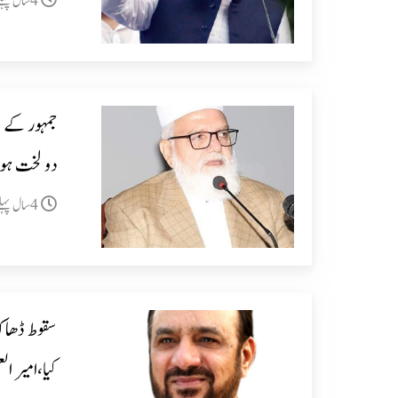
4سال پہلے
جمہور کے فی
دو لخت ہو 
4سال پہلے
سقوط ڈھاک
کیا،امیر ال