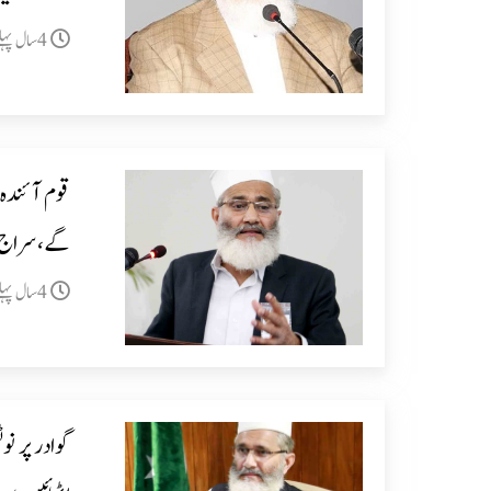
4سال پہلے
قوم آئندہ 
گے،سراج 
4سال پہلے
گوادر پر ن