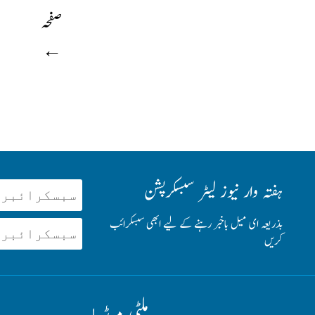
صفحہ
←
ہفتہ وار نیوز لیٹر سبسکرپشن
بذریعہ ای میل باخبر رہنے کے لیے ابھی سبسکرائب
کریں