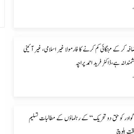
فہ کر کے مہنگائی کم کرنے کا فارمولا غیر اسلامی، غیر آئینی
شمندانہ ہے،ڈاکٹر فرید احمد پراچہ
ادر کو حق دو تحریک“ کے رہنماؤں کے مطالبات تسلیم
ت بلوچ