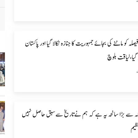
صلہ کو ماننے کی بجائے جمہوریت کا جنازہ نکالا گیا اور پاکستان
گیا،لیاقت بلوچ
ہ سے بڑا سانحہ یہ ہے کہ ہم نےتاریخ سےسبق حاصل نہیں
عظیم