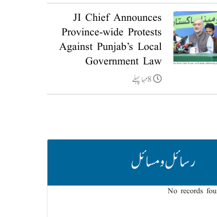
JI Chief Announces
Province-wide Protests
Against Punjab’s Local
Government Law
8مہا پہلے
رسائل و مسائل
No records fo