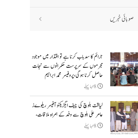
صوبائی خبریں
جرائم کا سدباب کرنا ہے تو اقتدار میں موجود
مجرموں کے سرپرست حکمرانوں سے نجات
حاصل کرنا ہوگی،پروفیسر محمد ابراہیم
8مہا پہلے
لیاقت بلوچ کی چیف ایگزیکٹو آفیسر ریلوےز
عامر علی بلوچ سے وفد کے ہمراہ ملاقات،
8مہا پہلے