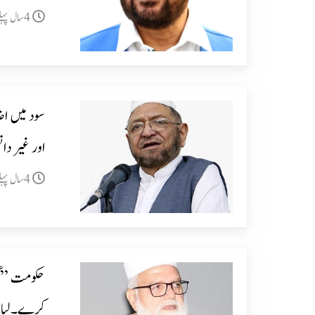
4سال پہلے
سود میں اضا
اور غیر دان
4سال پہلے
حکومت ”گو
کرے۔لیاق