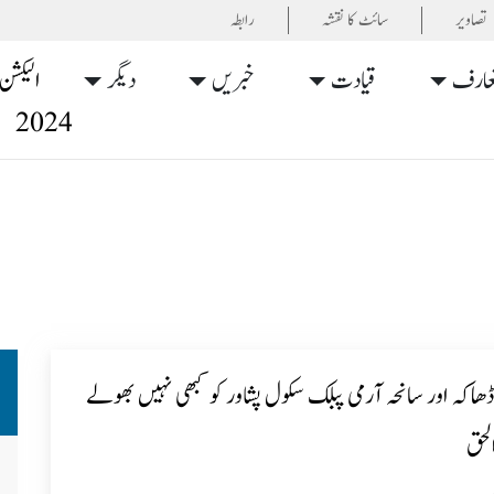
تصاویر
سائٹ کا نقشہ
رابطہ
عارف
قیادت
خبریں
دیگر
الیکشن
2024
ھاکہ اور سانحہ آرمی پبلک سکول پشاور کو کبھی نہیں بھولے
لحق