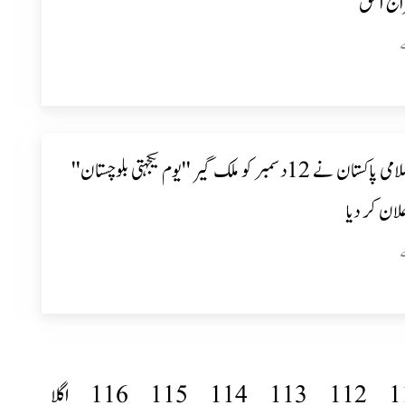
اج الحق
جماعت اسلامی پاکستان نے 12دسمبر کو ملک گیر ''یوم یکجہتی بلوچستان''
لان کر دیا
1
112
113
114
115
116
اگلا