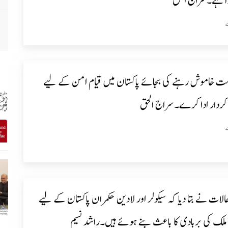
ہوا ہے۔سراج الحق
مت خاموش رہنے کی بجائے پاکستان میں قیام امن کے لیے
 کردار ادا کرے۔سراج الحق
لات نے بتا دیا کہ سیکولر اور لادین حکمران پاکستان کے لیے
لک کی بربادی کا باعث بنے ہوئے ہیں۔راشد نسیم