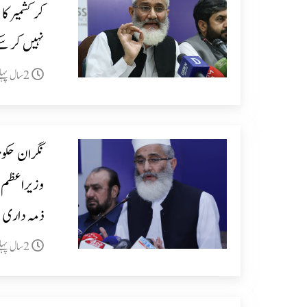
کر کشمیر کا
نہیں کر س
2سال پہلے
نگران حکوم
ذمہ داری ص
2سال پہلے