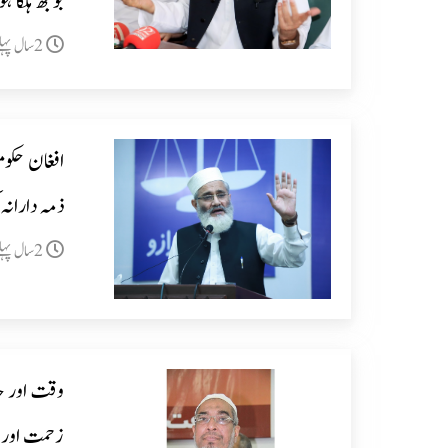
بوجھ ہلکا 
2سال پہلے
افغان حکو
ذمہ دارانہ
2سال پہلے
وقت اور حا
زحمت اور م