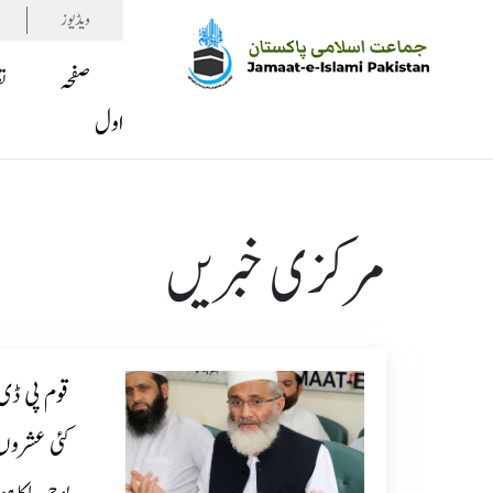
ویڈیوز
صفحہ
ت
اول
مرکزی خبریں
قوم پی ڈی ا
کئی عشروں 