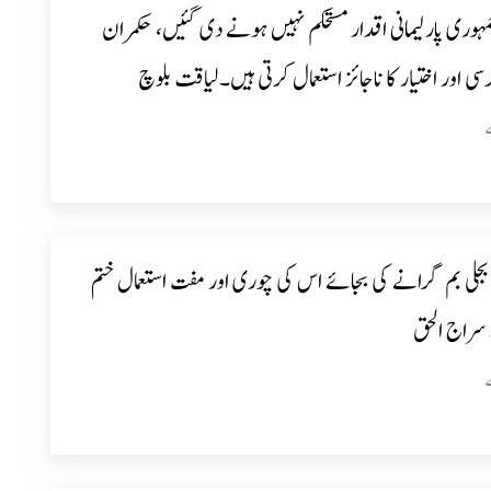
ہوری پارلیمانی اقدار مستحکم نہیں ہونے دی گئیں، حکمران
ی اور اختیار کا ناجائز استعمال کرتی ہیں۔لیاقت بلوچ
بجلی بم گرانے کی بجائے اس کی چوری اور مفت استعمال ختم
سراج الحق