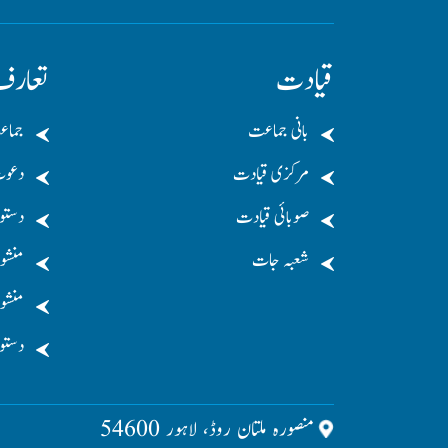
قیادت
تعار
بانی جماعت
جماع
مرکزی قیادت
دعو
صوبائی قیادت
دستو
شعبہ جات
منشو
منشور
دستو
منصورہ ملتان روڈ، لاہور 54600