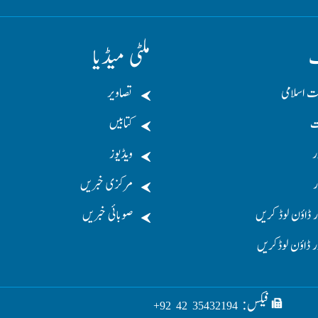
ف
ملٹی میڈیا
ت اسلامی
تصاویر
ت
کتابیں
ر
ویڈیوز
ر
مرکزی خبریں
 ڈاؤن لوڈ کریں
صوبائی خبریں
ر ڈاؤن لوڈکریں
فیکس:
35432194 42 92+