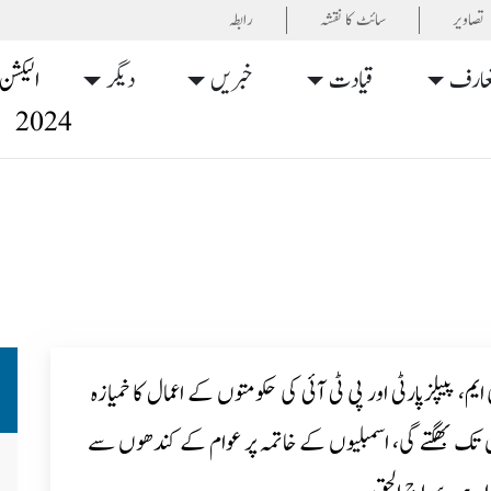
تصاویر
سائٹ کا نقشہ
رابطہ
عارف
قیادت
خبریں
دیگر
الیکشن
2024
یم، پیپلزپارٹی اور پی ٹی آئی کی حکومتوں کے اعمال کا خمیازہ
تک بھگتے گی، اسمبلیوں کے خاتمہ پر عوام کے کندھوں سے