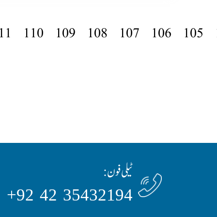
11
110
109
108
107
106
105
ٹیلی فون:
35432194 42 92+