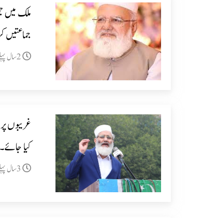
ملک میں جم
جماعتیں کرس
2سال پہلے
غریبوں پر 
کیا جائے۔ 
3سال پہلے