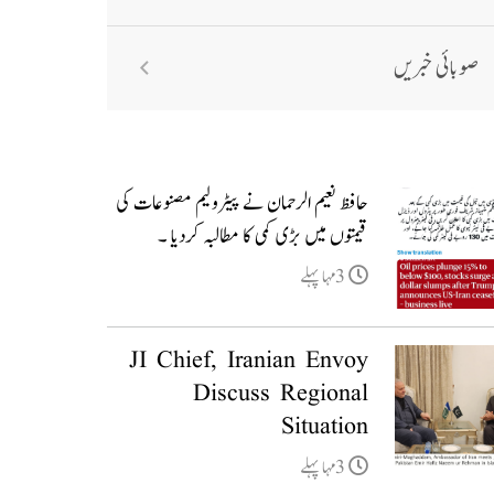
صوبائی خبریں
حافظ نعیم الرحمان نے پیٹرولیم مصنوعات کی
قیمتوں میں بڑی کمی کا مطالبہ کردیا ۔
3مہا پہلے
JI Chief, Iranian Envoy
Discuss Regional
Situation
3مہا پہلے