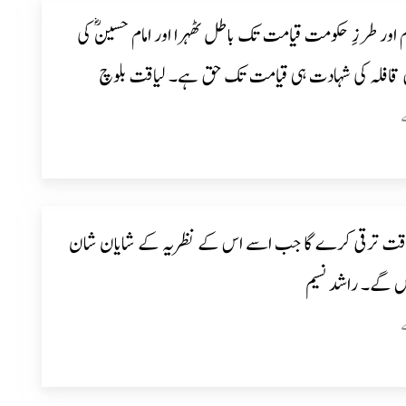
ام اور طرزِ حکومت قیامت تک باطل ٹھہرا اور امام حسینؓ کی
 قافلہ کی شہادت ہی قیامت تک حق ہے۔ لیاقت بلوچ
قت ترقی کرے گا جب اسے اس کے نظریہ کے شایان شان
ں گے۔ راشد نسیم