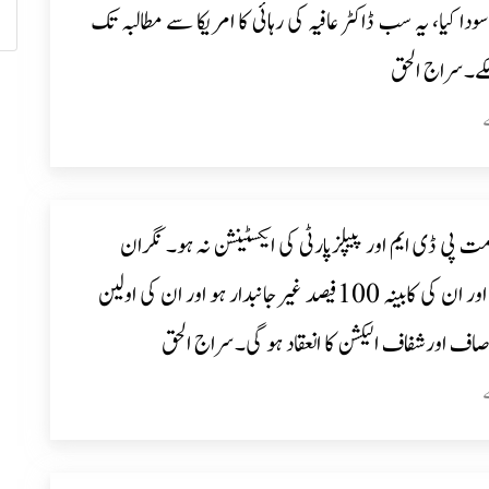
 سودا کیا، یہ سب ڈاکٹر عافیہ کی رہائی کا امریکا سے مطالبہ تک
کے۔سراج الحق
ت پی ڈی ایم اور پیپلزپارٹی کی ایکسٹینشن نہ ہو۔ نگران
وزیراعظم اور ان کی کابینہ 100فیصد غیرجانبدار ہو اور ان کی اولین
اف اورشفاف الیکشن کا انعقاد ہو گی۔سراج الحق