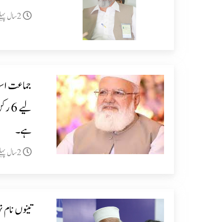
2سال پہلے
جماعت اسلا
لیے 
ہے۔
2سال پہلے
تینوں نام 