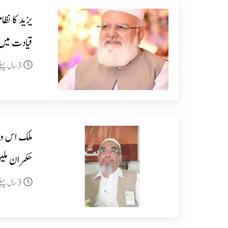
یزید کا نظ
قیادت میں
3سال پہلے
ملک اس و
حکمران ملی
3سال پہلے