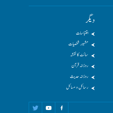
دیگر
اقتباسات
مشہور شخصیات
سائٹ کا نقشہ
روزانہ قرآن
روزانہ حدیث
رسائل و مسائل