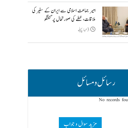
امیر جماعت اسلامی سے ایران کے سفیر کی
ملاقات، خطے کی صورتحال پر گفتگو
3مہا پہلے
رسائل و مسائل
No records fo
مزید سوال و جواب