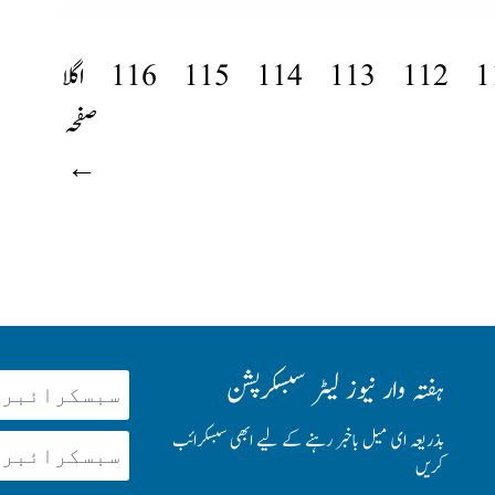
1
112
113
114
115
116
اگلا
صفحہ
←
ہفتہ وار نیوز لیٹر سبسکرپشن
بذریعہ ای میل باخبر رہنے کے لیے ابھی سبسکرائب
کریں