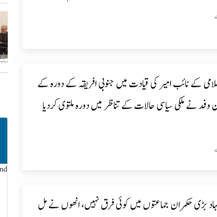
می کے نائب امیر کی قیادت میں جنوبی افریقہ کے دورہ کے
6 رکن وفد نے ملکی سیاسی حالات کے تناظر میں دورہ ملتوی کردیا
und
نہاد بڑی حکمران جماعتوں میں کوئی فرق نہیں، انھوں نے مل