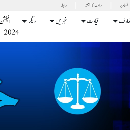
تصاویر
سائٹ کا نقشہ
رابطہ
عارف
قیادت
خبریں
دیگر
الیکشن
2024