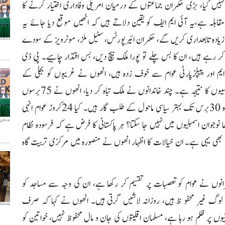
نہیں کیا، بڑی حکمران جماعتوں کے درمیان امریکی وفاداری اختیار کرنے کا
مقابلہ ہے،یہ آئی ایم ایف کو یقین دلاتے ہیں کہ انھیں موقع دیا جائے یہ
زیادہ تابعداری کریں گے، حکمران ائیرپورٹس، سٹیل ملز، موٹرویز کے سودے
کر رہے ہیں، ان کا بس چلے تو پورا ملک بیچ دیں، بس اقتدار چاہیے۔ پی ڈی
ایم اور پیپلزپارٹی عوام سے خوف زدہ ہیں، انھوں نے غریبوں کو بجلی کے
جھٹکے دیے، ان پر پٹرول بم گرائے، بدامنی حکومت کی غلط پالیسیوں کا نتیجہ ہے۔ چند خاندانوں نے ملک تباہ کر دیا، انھوں نے 75برسوں
سے قوم کو یرغمال بنایا ہوا ہے، اب یہ اپنے بچوں کے لیے آیندہ 30برس تک بہتر سیاسی ماحول کے طلب گار ہیں۔ کیا 24کروڑ عوام انہی
وجوان اسمبلیوں میں نہیں جا سکتا؟ ہر پاکستانی کا فرض ہے کہ فرسودہ نظام
ہی ہے۔ ان خیالات کا اظہار انھوں نے منصورہ میں مرکزی تربیت گاہ
انوں نے عوام کو تعصبات پر تقسیم کر رکھا ہے، ان کی وجہ سے مساجد کو
، لوگ غیر محفو ظ ہیں، روزانہ لاشیں گرتی ہیں۔ انھوں نے کہا کہ صرف
وں پر ظلم ہو رہا ہے، مسلمان اقلیتوں کی جان و مال محفوظ نہیں، خواتین کو