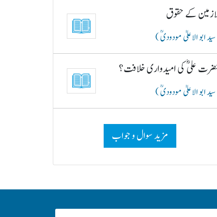
لازمین کے حقوق
سید ابو الاعلیٰ مودودیؒ )
ضرت علیؓ کی امیدواری خلافت؟
سید ابو الاعلیٰ مودودیؒ )
مزید سوال و جواب