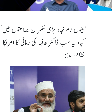
تینوں نام نہاد بڑی حکمران جماعتوں میں ک
کیا، یہ سب ڈاکٹر عافیہ کی رہائی کا امری
2سال پہلے