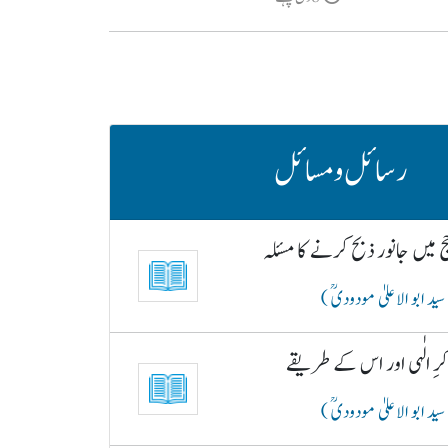
رسائل و مسائل
 میں جانور ذبح کرنے کا مسئلہ
سید ابو الاعلیٰ مودودیؒ )
رِ الٰہی اور اس کے طریقے
سید ابو الاعلیٰ مودودیؒ )