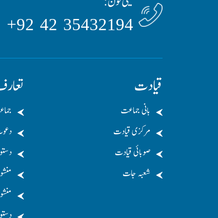
ٹیلی فون:
35432194 42 92+
قیادت
تعار
بانی جماعت
جماع
مرکزی قیادت
دعو
صوبائی قیادت
دستو
شعبہ جات
منشو
منشور
دستو