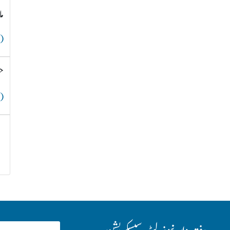
م
( 
ح
( 