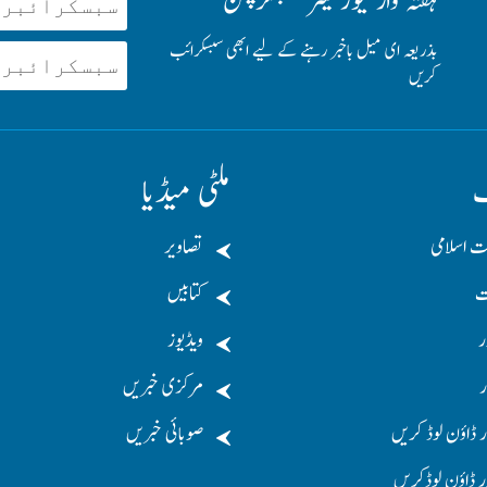
ہفتہ وار نیوز لیٹر سبسکرپشن
بذریعہ ای میل باخبر رہنے کے لیے ابھی سبسکرائب
کریں
ف
ملٹی میڈیا
ت اسلامی
تصاویر
ت
کتابیں
ر
ویڈیوز
ر
مرکزی خبریں
 ڈاؤن لوڈ کریں
صوبائی خبریں
ر ڈاؤن لوڈکریں