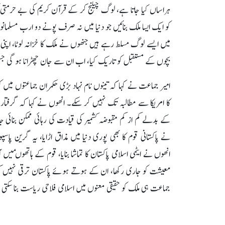
ہراساں کیا جاتا ہے، لوگ چیلنج کر کے قرآن کریم کی بے حرمتی 
کو ایک ایسا ملک بنائیں جو دنیا میں نہ صرف پونے دو ارب مسلمانو
میں ایسے لوگ مسلط رہے ہیں جنھوں نے ملک کا خزانہ لوٹا، اپنی شو
بچوں کے مستقبل کو تاریک کیا، اب ان سے جان چھڑانا ہو گی ج
امیر جماعت نے کہا کہ تینوں نام نہاد بڑی حکمران جماعتوں میں کوئ
کا امریکا سے مطالبہ تک نہیں کر سکے۔ انھوں نے کہا کہ گرفتار
کے بدلے کم از کم مقبوضہ کشمیر کی قیادت کی رہائی ممکن بنائی 
نے پاکستانی قوم کا بھی پوری دنیا میں مذاق اڑایا، یہ گرین پا
انھوں نے ایٹمی اسلامی پاکستان کا تماشا بنایا، قوم کے ہاتھوںمیں
معیشت کو جاری رکھا، ان کے ہوتے ہوئے پاکستان ترقی نہیں کر 
جماعت ہی ملک کو حقیقی معنوں میں اسلامی فلاحی ریاست بنا سکتی