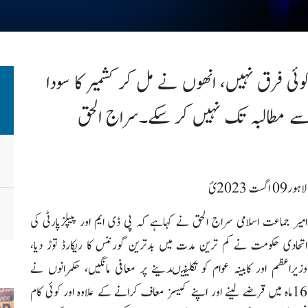
وئی فرق نہیں، انھوں نے مل کر کشمیر کا سودا
کا سے مطالبہ تک نہیں کر سکے۔سراج الحق
لاہور09 اگست 2023ئ
امیر جماعت اسلامی سراج الحق نے کہاہے کہ پی ڈی ایم اور پیپلزپارٹی کی
اتحادی حکومت نے کم ترین مدت میں بدترین گورننس کا ریکارڈ توڑ دیا،
وزیراعظم اور کابینہ عوام کو تکلیفیںدینے پر معافی مانگیں، حکمرانوں نے
16ماہ میں قرضے لینے اور اپنے کیسز معاف کرانے کے علاوہ اور کوئی کام