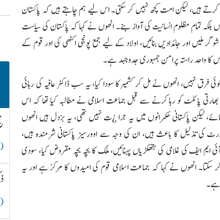
کرتے ہیں، لیکن امت کچھ نہیں کر سکتی۔ اس لیے ہم چاہتے ہیں کہ پاکستان
ں بلکہ تمام مظلوم انسانیت کی آواز بنے۔ انھوں نے کہا کہ پاکستان کی سیاست
گر ملیں اور جائدادیں بنائیں، اولاد کے لیے جمع پونجی اکٹھی کی اور قوم کے
س کا واحد راستہ پرامن جمہوری جدوجہد ہے۔
ی فرق نہیں، انھوں نے مل کر کشمیر کا سودا کیا، یہ سب ڈاکٹر عافیہ کی رہائی
 بھارتی پائلٹ کو رہا کرنے سے قبل جماعت اسلامی نے مطالبہ کیا تھا کہ اس
جائے، لیکن پاکستانی حکمرانوں میں یہ جرا ¿ت نہیں تھی، یہ بزدل ہیں انھوں
حج
سپورٹ کی تذلیل کا باعث ہیں، ان کی وجہ سے اوورسیز پاکستانی شرمندہ ہیں،
( 
 آئی ایم ایف کی غلامی کی ہتھکڑیاں پہنائیں، ملک کا بچہ بچہ مقروض کیا، سودی
سکتا۔ انھوں نے کہا کہ جماعت اسلامی قوم کی امیدوں کا مرکز ہے اور یہ
ذک
 ہے۔
( 