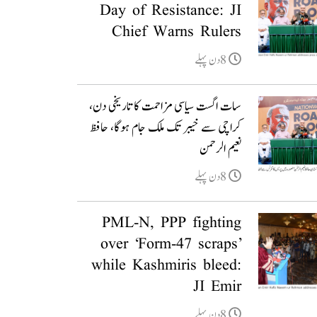
Day of Resistance: JI
Chief Warns Rulers
8دن پہلے
سات اگست سیاسی مزاحمت کا تاریخی دن،
کراچی سے خیبر تک ملک جام ہوگا، حافظ
نعیم الرحمن
8دن پہلے
PML-N, PPP fighting
over ‘Form-47 scraps’
while Kashmiris bleed:
JI Emir
8دن پہلے