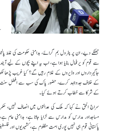
جاگیرداروں اور وڈیروں کے غلام رہیں گے؟ کیا غریب پڑھا لکھا ن
کے خلاف جدوجہد کرے، حضور پاک کی سب سے افضل سنت بھی ی
کے شرکا سے خطاب کرتے ہوئے کیا۔
سراج الحق نے کہا کہ ملک کی عدالتوں میں انصاف نہیں، حکمر
مساجداور مدارس کو مدارس سے لڑایا جاتا ہے، بدامنی عام ہے
پاکستانی قوم ہی نہیں پوری امت مظلوم ہے، کشمیریوں اور فلسطینی