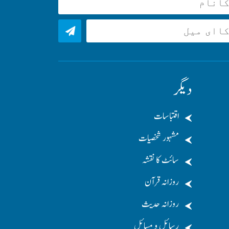
دیگر
اقتباسات
مشہور شخصیات
سائٹ کا نقشہ
روزانہ قرآن
روزانہ حدیث
رسائل و مسائل