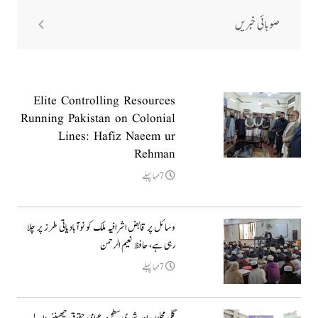
صوبائی خبریں
Elite Controlling Resources
Running Pakistan on Colonial
Lines: Hafiz Naeem ur
Rehman
7مہا پہلے
وسائل پر قابض اشرافیہ ملک کو نوآبادیاتی طرز پر چلا
رہی ہے، حافظ نعیم الرحمن
7مہا پہلے