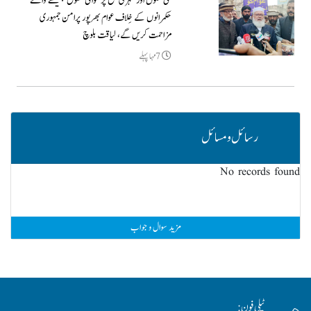
گلی محلوں اور شہری سطح پر عوامی حقوق چھیننے والے
حکمرانوں کے خِلاف عوام بھرپور پرامن جمہوری
مزاحمت کریں گے، لیاقت بلوچ
7مہا پہلے
رسائل و مسائل
No records found
مزید سوال و جواب
ٹیلی فون: