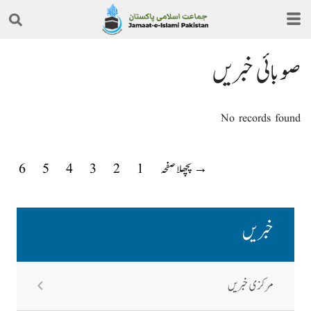
صوبائی خبریں
No records found
→ پچھلا صفحہ
1
2
3
4
5
6
خبریں
مرکزی خبریں