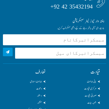
35432194 42 92+
ہفتہ وار نیوز لیٹر سبسکرپشن
بذریعہ ای میل باخبر رہنے کے لیے ابھی سبسکرائب کریں
قیادت
تعارف
بانی جماعت
جماعت اسلامی
مرکزی قیادت
دعوت
صوبائی قیادت
دستور
شعبہ جات
منشور