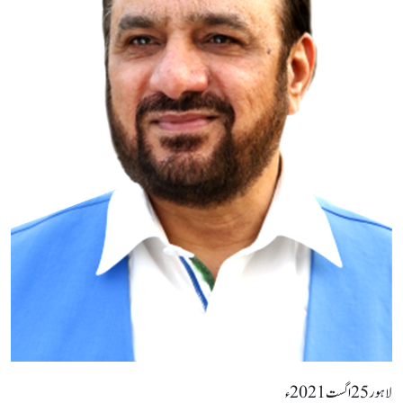
لاہور25اگست2021ء