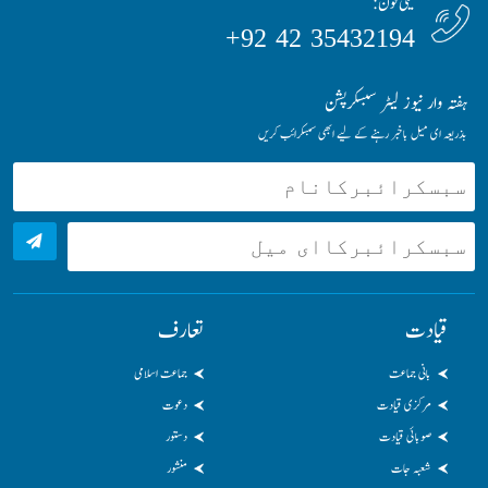
ٹیلی فون:
35432194 42 92+
ہفتہ وار نیوز لیٹر سبسکرپشن
بذریعہ ای میل باخبر رہنے کے لیے ابھی سبسکرائب کریں
قیادت
تعارف
بانی جماعت
جماعت اسلامی
مرکزی قیادت
دعوت
صوبائی قیادت
دستور
شعبہ جات
منشور