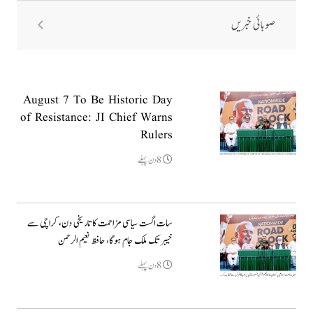
صوبائی خبریں
August 7 To Be Historic Day
of Resistance: JI Chief Warns
Rulers
8دن پہلے
سات اگست سیاسی مزاحمت کا تاریخی دن، کراچی سے
خیبر تک ملک جام ہوگا، حافظ نعیم الرحمن
8دن پہلے