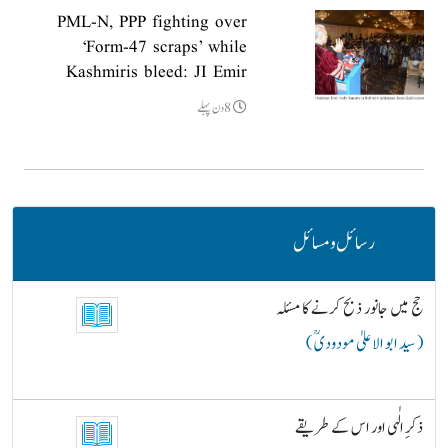
PML-N, PPP fighting over
‘Form-47 scraps’ while
Kashmiris bleed: JI Emir
8دن پہلے
رسائل و مسائل
حج میں جانور ذبح کرنے کا مسئلہ
( سید ابو الاعلیٰ مودودیؒ )
ذکرِ الٰہی اور اس کے طریقے