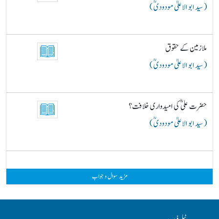
( سید ابو الاعلیٰ مودودیؒ )
ملازمین کے حقوق
( سید ابو الاعلیٰ مودودیؒ )
حضرت علیؓ کی امیدواری خلافت؟
( سید ابو الاعلیٰ مودودیؒ )
مزید سوال و جواب