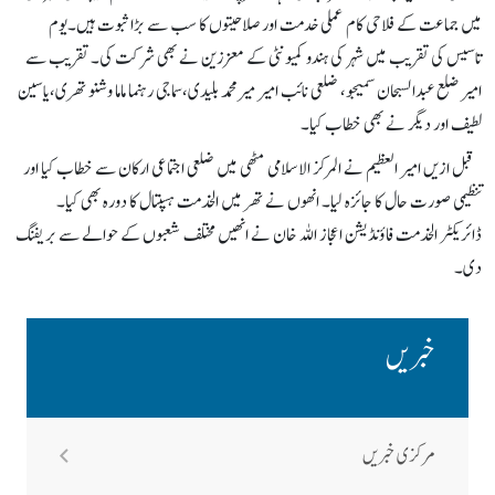
میں جماعت کے فلاحی کام عملی خدمت اور صلاحیتوں کا سب سے بڑا ثبوت ہیں۔یوم
تاسیس کی تقریب میں شہر کی ہندو کمیونٹی کے معززین نے بھی شرکت کی۔ تقریب سے
امیر ضلع عبدالسبحان سمیجو، ضلعی نائب امیر میرمحمد بلیدی،سماجی رہنما ماما وشنو تھری،یاسین
لطیف اور دیگر نے بھی خطاب کیا۔
قبل ازیں امیر العظیم نے المرکز الاسلامی مٹھی میں ضلعی اجتماعی ارکان سے خطاب کیا اور
تنظیمی صورت حال کا جائزہ لیا۔ انھوں نے تھر میں الخدمت ہسپتال کا دورہ بھی کیا۔
ڈائریکٹر الخدمت فاؤنڈیشن اعجاز اللہ خان نے انھیں مختلف شعبوں کے حوالے سے بریفنگ
دی۔
خبریں
مرکزی خبریں