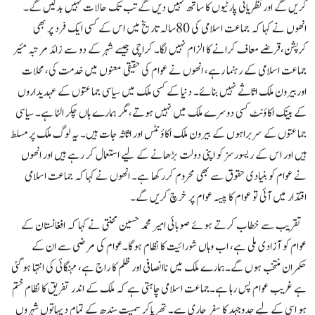
کریں گے اورنظریاتی پارٹیوں کا ساتھ نہیں دیں گے تب تک حالات نہیں بدلیں گے۔
انھوں نے کہا کہ جماعت اسلامی کی 80سالہ تاریخ میں اس کے کسی ایک فرد پر بھی
کرپشن،قرضے معاف کرانے کا الزام نہیں لگا۔ کراچی جیسے شہر کے دو سے زائد مرتبہ مئیر
جماعت اسلامی کے رہنما رہے، انھوں نے عوام کی حقیقی معنوں میں خدمت کی، محلات
اوربیرون ملک اثاثے نہیں بنائے۔ دنیا کے کسی ملک میں سیاسی جماعتوں کے عہدیداروں
کے بینک اکاؤنٹ کسی دوسرے ملک میں نہیں ہوتے،مگر ہمارے ہاں چکر الٹا ہے۔ سیاسی
جماعتوں کے سربراہوں کے بیرون ملک اکاؤنٹس اور اثاثہ جات ہیں۔ یہ لوگ ملک پر مسلط
ہیں اور اس کے ریسورسز کو اپنی دولت بڑھانے کے لیے استعمال کر رہے ہیں اور انھوں
نے عوام کو بنیادی حقوق سے بھی محروم کررکھا ہے۔ انھوں نے کہا کہ جماعت اسلامی
اقتدار میں آئی تو عوام کا پیسہ عوام پر خرچ کریں گے۔
تقریب سے خطاب کرتے ہوئے صوبائی امیر محمد حسین محنتی نے کہا کہ افغانستان کے
عوام کو آزادی ملی ہے، اب وہاں شورائیت کا نظام ہوگا۔عوام کی مرضی سے ان کے
حکمران منتخب ہوں گے۔ہمارے ملک میں ناانصافی اور ظلم کا راج ہے، مہنگائی کی انتہا ہو گئی
ہے غریب عوام پس رہا ہے۔جماعت اسلامی چاہتی ہے کہ ملک کے اندر تفریق کا نظام ختم
ہو اسی کے لیے جدوجہد کا سفر جاری ہے۔ تھرپاکر سمیت سندھ کے تمام دیہاتوں شہروں