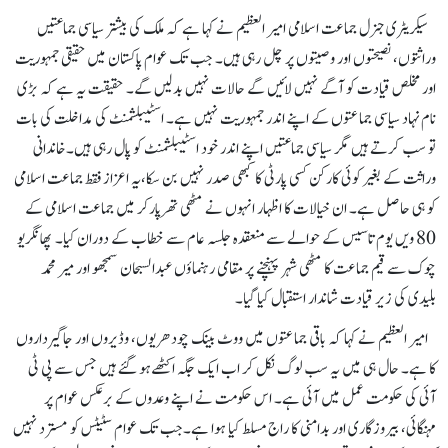
سیکریٹری جنرل جماعت اسلامی امیر العظیم نے کہا ہے کہ ملک کی بیشتر سیاسی جماعتیں
وراثتوں، نصیحتوں اور وصیتوں پر چل رہی ہیں۔ جب تک عوام پاکستان میں حقیقی جمہوریت
اور مخلص قیادت کو آگے نہیں لائیں گے حالات نہیں بدلیں گے۔ حقیقت یہ ہے کہ بڑی
نام نہاد سیاسی جماعتوں کے اپنے اندر جمہوریت نہیں ہے۔ اسٹیبلشمنٹ کی مداخلت کی بات
تو سب کرتے ہیں مگر سیاسی جماعتیں اپنے اندر خود اسٹیبلشمنٹ کو پال رہی ہیں۔خاندانی
وراثت کے بغیر کوئی کارکن کسی پارٹی کا کبھی صدر نہیں بن سکا،یہ اعزاز فقط جماعت اسلامی
کو ہی حاصل ہے۔ ان خیالات کا اظہار انہوں نے مٹھی تھرپارکر میں جماعت اسلامی کے
80 ویں یوم تاسیس کے حوالے سے منعقدہ جلسہ عام سے خطاب کے دوران کیا۔ پھانگریو
چوک سے قیم جماعت کا مٹھی شہر پہنچنے پر مقامی رہنماؤں عبدالسبحان سمجھو اور میر محمد
بلیدی کی زیر قیادت شاندار استقبال کیا گیا۔
امیر العظیم نے کہا کہ باقی جماعتوں میں ووٹ بینک چودھریوں، وڈیروں اور جاگیرداروں
کا ہے۔ حال ہی میں یہ سب لوگ نکل کر اب ایک جگہ اکٹھےہو گئے ہیں جس سے پی ٹی
آئی کی حکومت عمل میں آئی ہے۔ اس حکومت نے اپنے وعدوں کے برعکس عوام پر
مہنگائی، بیروزگاری اور بدامنی کا راج مسلط کیا ہوا ہے۔جب تک عوام سٹیٹس کو مسترد نہیں