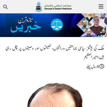
ملک کی بیشتر سیاسی جماعتیں وراثتوں، نصیحتوں اور وصیتوں پر چل رہی
ہیں،امیرالعظیم
4سال پہلے