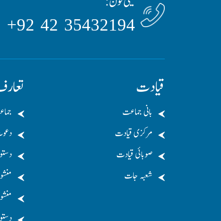
ٹیلی فون:
35432194 42 92+
قیادت
تعار
بانی جماعت
جماع
مرکزی قیادت
دعو
صوبائی قیادت
دستو
شعبہ جات
منشو
منشور
دستو