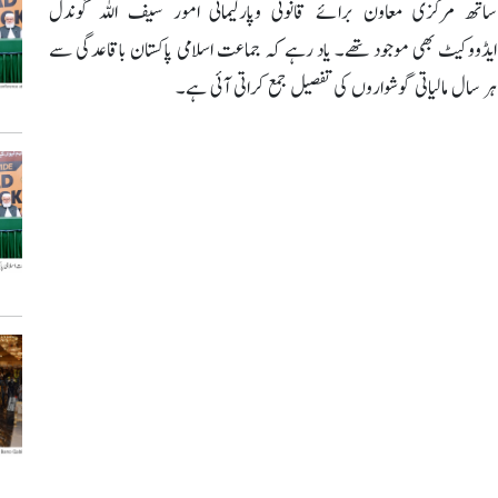
ساتھ مرکزی معاون برائے قانونی وپارلیمانی امور سیف اللہ گوندل
ایڈووکیٹ بھی موجود تھے۔ یاد رہے کہ جماعت اسلامی پاکستان باقاعدگی سے
ہر سال مالیاتی گوشواروں کی تفصیل جمع کراتی آئی ہے۔