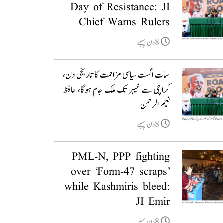
Day of Resistance: JI
Chief Warns Rulers
8دن پہلے
سات اگست سیاسی مزاحمت کا تاریخی دن،
کراچی سے خیبر تک ملک جام ہوگا، حافظ
نعیم الرحمن
8دن پہلے
PML-N, PPP fighting
over ‘Form-47 scraps’
while Kashmiris bleed:
JI Emir
8دن پہلے