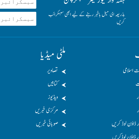
ہفتہ وار نیوز لیٹر سبسکرپشن
بذریعہ ای میل باخبر رہنے کے لیے ابھی سبسکرائب
کریں
ف
ملٹی میڈیا
ت اسلامی
تصاویر
ت
کتابیں
ر
ویڈیوز
ر
مرکزی خبریں
 ڈاؤن لوڈ کریں
صوبائی خبریں
ر ڈاؤن لوڈکریں