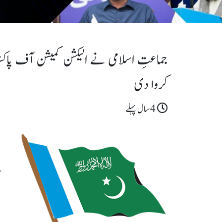
جماعتِ اسلامی نے الیکشن کمیشن آف پاکست
کروا دی
4سال پہلے