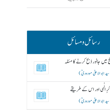
رسائل و مسائل
 میں جانور ذبح کرنے کا مسئلہ
سید ابو الاعلیٰ مودودیؒ )
رِ الٰہی اور اس کے طریقے
سید ابو الاعلیٰ مودودیؒ )