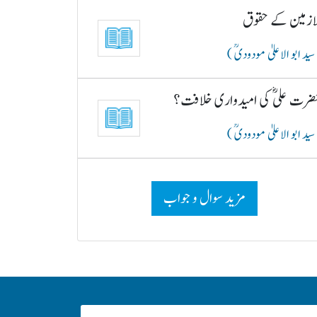
لازمین کے حقوق
سید ابو الاعلیٰ مودودیؒ )
ضرت علیؓ کی امیدواری خلافت؟
سید ابو الاعلیٰ مودودیؒ )
مزید سوال و جواب