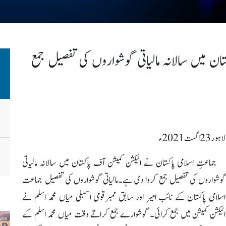
ان میں سالانہ مالیاتی گوشواروں کی تفصیل جمع
لاہور23اگست2021ء
جماعتِ اسلامی پاکستان نے الیکشن کمیشن آف پاکستان میں سالانہ مالیاتی
گوشواروں کی تفصیل جمع کروا دی ہے۔مالیاتی گوشواروں کی تفصیل جماعت
اسلامی پاکستان کے نائب امیر اور سابق ممبرقومی اسمبلی میاں محمد اسلم نے
الیکشن کمیشن میں جمع کرائی۔ گوشوارے جمع کراتے وقت میاں محمد اسلم کے