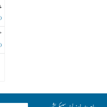
م
( 
ح
( 