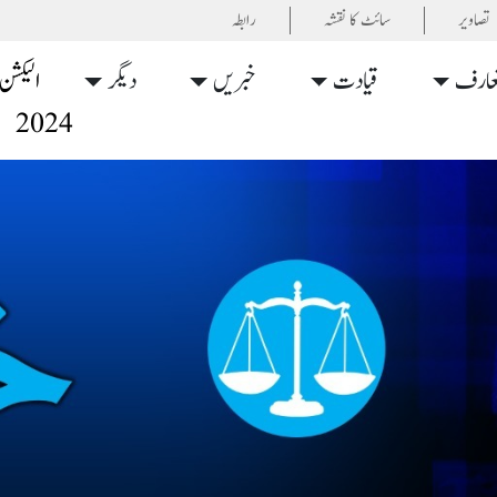
تصاویر
سائٹ کا نقشہ
رابطہ
عارف
قیادت
خبریں
دیگر
الیکشن
2024