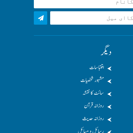
دیگر
اقتباسات
مشہور شخصیات
سائٹ کا نقشہ
روزانہ قرآن
روزانہ حدیث
رسائل و مسائل