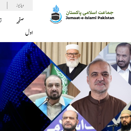
ویڈیوز
صفحہ
ت
اول