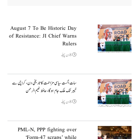
August 7 To Be Historic Day
of Resistance: JI Chief Warns
Rulers
8دن پہلے
سات اگست سیاسی مزاحمت کا تاریخی دن، کراچی سے
خیبر تک ملک جام ہوگا، حافظ نعیم الرحمن
8دن پہلے
PML-N, PPP fighting over
‘Form-47 scraps’ while