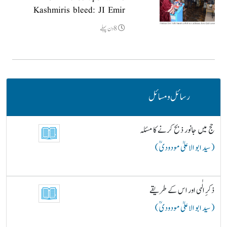
Kashmiris bleed: JI Emir
8دن پہلے
رسائل و مسائل
حج میں جانور ذبح کرنے کا مسئلہ
( سید ابو الاعلیٰ مودودیؒ )
ذکرِ الٰہی اور اس کے طریقے
( سید ابو الاعلیٰ مودودیؒ )