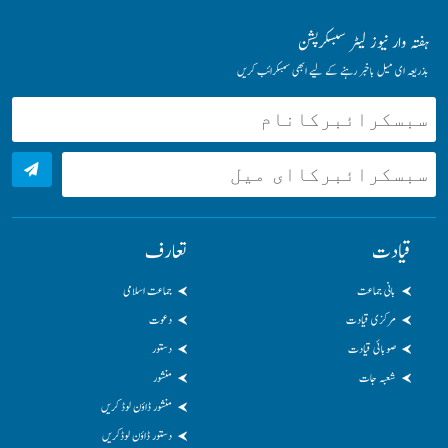
ہفتہ وار نیوز لیٹر سبسکرپشن
بذریعہ ای میل باخبر رہنے کے لیے ابھی سبسکرائب کریں
قیادت
تعارف
بانی جماعت
جماعت اسلامی
مرکزی قیادت
دعوت
صوبائی قیادت
دستور
شعبہ جات
منشور
منشور ڈاؤن لوڈ کریں
دستور ڈاؤن لوڈکریں