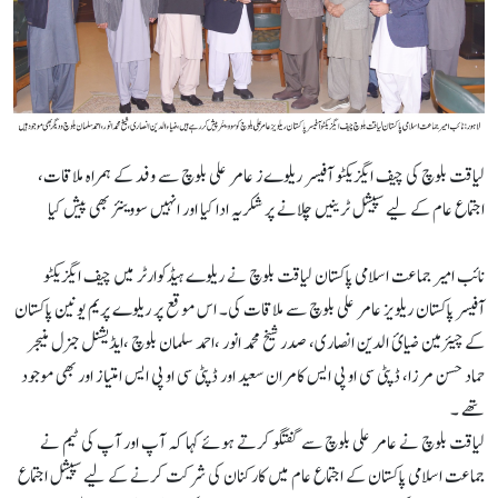
لیاقت بلوچ کی چیف ایگزیکٹو آفیسر ریلوےز عامر علی بلوچ سے وفد کے ہمراہ ملاقات،
اجتماع عام کے لیے سپیشل ٹرینیں چلانے پر شکریہ ادا کیا اور انہیں سووینئر بھی پیش کیا
نائب امیر جماعت اسلامی پاکستان لیاقت بلوچ نے ریلوے ہیڈکوارٹر میں چیف ایگزیکٹو
آفیسر پاکستان ریلویز عامر علی بلوچ سے ملاقات کی۔ اس موقع پر ریلوے پریم یونین پاکستان
کے چیئرمین ضیائ الدین انصاری، صدر شیخ محمد انور ،احمد سلمان بلوچ ،ایڈیشنل جنرل منیجر
حماد حسن مرزا، ڈپٹی سی او پی ایس کامران سعید اور ڈپٹی سی او پی ایس امتیاز اور بھی موجود
تھے ۔
لیاقت بلوچ نے عامر علی بلوچ سے گفتگو کرتے ہوئے کہا کہ آپ اور آپ کی ٹیم نے
جماعت اسلامی پاکستان کے اجتماع عام میں کارکنان کی شرکت کرنے کے لیے سپیشل اجتماع