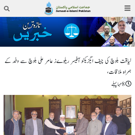
لیاقت بلوچ کی چیف ایگزیکٹو آفیسر ریلوےز عامر علی بلوچ سے وفد کے
ہمراہ ملاقات،
8مہا پہلے