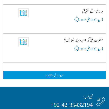
ملازمین کے حقوق
( سید ابو الاعلیٰ مودودیؒ )
حضرت علیؓ کی امیدواری خلافت؟
( سید ابو الاعلیٰ مودودیؒ )
مزید سوال و جواب
ٹیلی فون:
35432194 42 92+