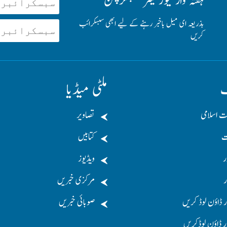
ہفتہ وار نیوز لیٹر سبسکرپشن
بذریعہ ای میل باخبر رہنے کے لیے ابھی سبسکرائب
کریں
ف
ملٹی میڈیا
ت اسلامی
تصاویر
ت
کتابیں
ر
ویڈیوز
ر
مرکزی خبریں
 ڈاؤن لوڈ کریں
صوبائی خبریں
ر ڈاؤن لوڈکریں