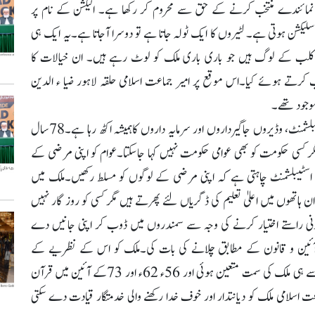
نمائندے منتخب کرنے کے حق سے محروم کر رکھا ہے۔ الیکشن کے نام پر
سلیکشن ہوتی ہے۔ لٹیروں کا ایک ٹولہ جاتا ہے تو دوسرا آجاتا ہے۔یہ ایک ہی
کلب کے لوگ ہیں جو باری باری ملک کو لوٹ رہے ہیں۔ ان خیالات کا
 کرتے ہوئے کیا۔اس موقع پر امیر جماعت اسلامی حلقہ لاہور ضیا ء الدین
موجود تھے۔
امیر العظیم نے کہا کہ عدلیہ اور آئین کی حکمرانی کے خلاف اسٹیبلشمنٹ، وڈیروں جاگیرداروں اور سرمایہ داروں کاہمیشہ اکٹھ رہا ہے۔78سال
مگر کسی حکومت کو بھی عوامی حکومت نہیں کہا جاسکتا۔عوام کو اپنی مرضی کے
ہ اسٹیبلشمنٹ چاہتی ہے کہ اپنی مرضی کے لوگوں کو مسلط رکھیں۔ملک میں
تھوں میں اعلیٰ تعلیم کی ڈگریاں لئے پھرتے ہیں مگر کسی کو روز گار نہیں
ونی راستے اختیار کرنے کی وجہ سے سمندروں میں ڈوب کر اپنی جانیں دے
 آئین و قانون کے مطابق چلانے کی بات کی۔ملک کو اس کے نظریے کے
مطابق چلانے کیلئے قرارداد مقاصد پاس کروائی۔قرار داد مقاصد سے ہی ملک کی سمت متعین ہوئی اور 56ء 62ء اور 73کے آئین میں قرآن
ت اسلامی ملک کو دیانتدار اور خوف خدا رکھنے والی خدمتگار قیادت دے سکتی