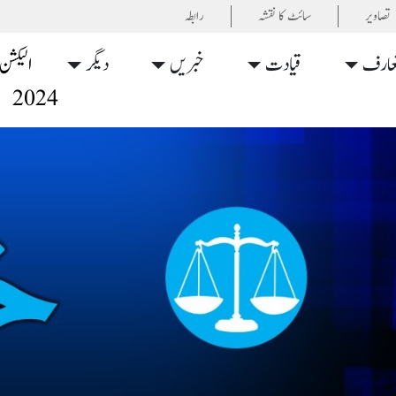
تصاویر
سائٹ کا نقشہ
رابطہ
عارف
قیادت
خبریں
دیگر
الیکشن
2024