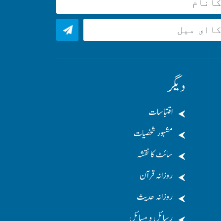
دیگر
اقتباسات
مشہور شخصیات
سائٹ کا نقشہ
روزانہ قرآن
روزانہ حدیث
رسائل و مسائل