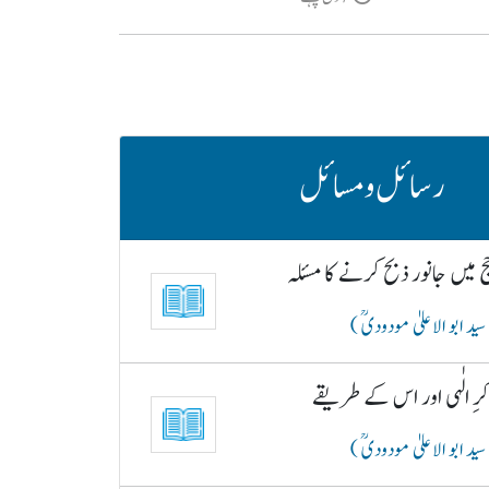
رسائل و مسائل
 میں جانور ذبح کرنے کا مسئلہ
سید ابو الاعلیٰ مودودیؒ )
رِ الٰہی اور اس کے طریقے
سید ابو الاعلیٰ مودودیؒ )