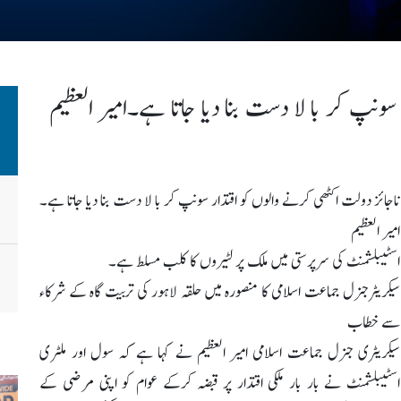
سونپ کر با لا دست بنا دیا جاتا ہے۔امیر العظیم
ناجائز دولت اکٹھی کرنے والوں کو اقتدار سونپ کر با لا دست بنا دیا جاتا ہے۔
امیر العظیم
اسٹیبلشمنٹ کی سرپرستی میں ملک پر لٹیروں کا کلب مسلط ہے۔
سیکریٹرجنرل جماعت اسلامی کا منصورہ میں حلقہ لاہور کی تربیت گاہ کے شرکاء
سے خطاب
سیکریٹری جنرل جماعت اسلامی امیر العظیم نے کہا ہے کہ سول اور ملٹری
اسٹیبلشمنٹ نے بار بار ملکی اقتدار پر قبضہ کرکے عوام کو اپنی مرضی کے