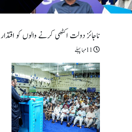
ناجائز دولت اکٹھی کرنے والوں کو اقتدار 
11مہا پہلے