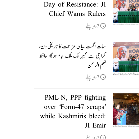
Day of Resistance: JI
Chief Warns Rulers
7دن پہلے
سات اگست سیاسی مزاحمت کا تاریخی دن،
کراچی سے خیبر تک ملک جام ہوگا، حافظ
نعیم الرحمن
7دن پہلے
PML-N, PPP fighting
over ‘Form-47 scraps’
while Kashmiris bleed:
JI Emir
7دن پہلے