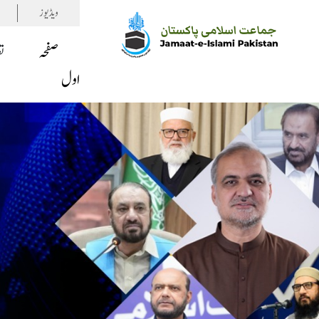
ویڈیوز
صفحہ
ت
اول