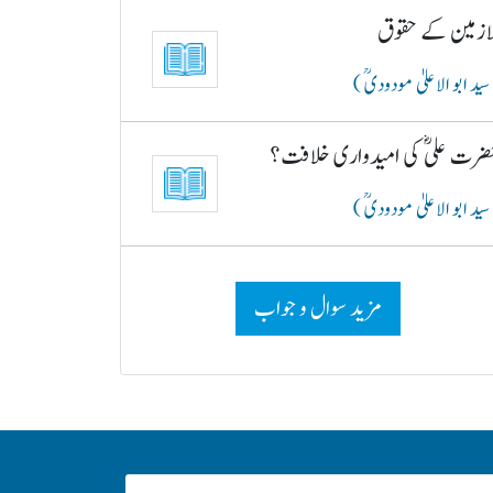
لازمین کے حقوق
سید ابو الاعلیٰ مودودیؒ )
ضرت علیؓ کی امیدواری خلافت؟
سید ابو الاعلیٰ مودودیؒ )
مزید سوال و جواب