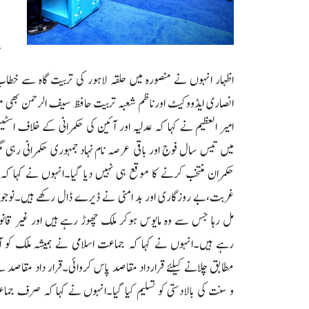
اظہار انہوں نے منصورہ میں حلقہ لاہور کی تربیت گاہ سے خطاب
انصاری ایڈووکیٹ اورناظم شعبہ تربیت حافظ سیف الرحمن بھی 
میں تیس سال فوج اور باقی عرصہ نام نہاد جمہوری حکمرانی رہی 
حکمران منتخب کرنے کا موقع ہی نہیں دیا گیا۔انہوں نے کہا ک
غربت،بے روزگاری اور بد امنی نے ڈیرے ڈال رکھے ہیں۔نوجوان ہا
مل رہا جس سے وہ مایوس ہوکر ملک چھوڑ رہے ہیں اور غیر قان
رہے ہیں۔انہوں نے کہا کہ جماعت اسلامی نے ہمیشہ ملک کو
و سنت کی بالادستی کو تسلیم کیا گیا۔انہوں نے کہا کہ صرف جماع