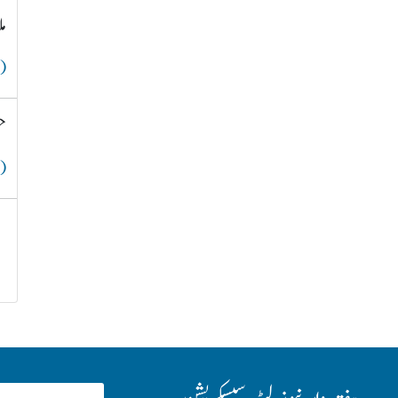
م
( 
ح
( 