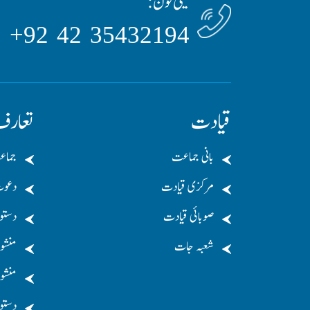
ٹیلی فون:
35432194 42 92+
قیادت
تعار
بانی جماعت
جماع
مرکزی قیادت
دعو
صوبائی قیادت
دستو
شعبہ جات
منشو
منشور
دستو