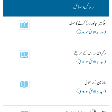
رسائل و مسائل
حج میں جانور ذبح کرنے کا مسئلہ
( سید ابو الاعلیٰ مودودیؒ )
ذکرِ الٰہی اور اس کے طریقے
( سید ابو الاعلیٰ مودودیؒ )
ملازمین کے حقوق
( سید ابو الاعلیٰ مودودیؒ )