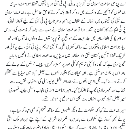
اے پی سی جماعت اسلامی کی تجویز پر بلائی۔ پی ٹی آئی ہو یا پشتون تحفظ موومنٹ، سیاسی
جماعتوں کو آئین کے دائرے میں رہ کر آواز بلند کرنے کا حق حاصل ہے، جماعت اسلامی
نے بجلی کی قیمتوں میں اضافہ کے خلاف پرامن دھرنا دیا، پی ٹی آئی کے لیے آواز اٹھائی،
پی ٹی ایم کے کارکنان پر تشدد ہوا تو جماعت اسلامی نے سب سے بڑھ کر مذمت کی۔ روس
اور امریکا کی افغانستان میں جارحیت کے موقع پر قوم پرستوں نے دونوں طاقتوں کا ساتھ
دیا، جماعت اسلامی پشتونوں کے ساتھ کھڑی تھی۔ آئینی ترمیم پر پی ٹی آئی، جے یو آئی اور
تحریک تحفظ آئین پاکستان شق وار مطالعہ میں نہ پڑیں، جماعت اسلامی نے انھیں بارہا یہ
تجویز دی ہے کہ مجوزہ آئینی ترمیم کو کلی طور پر مسترد کریں، چیف جسٹس کے جانے کے
بعد اس پر بحث ہو سکتی ہے۔ ان خیالات کا اظہار انھوں نے فیصل آباد میں میڈیا سے گفتگو
کرتے ہوئے کیا۔ قبل ازیں انھوں نے رفاہ انٹرنیشنل یونیورسٹی کی استقبالیہ تقریب سے
خطاب اور ممبرسازی کیمپ کا افتتاح کیا۔ امیر جماعت اسلامی پنجاب وسطی جاوید قصوری،
امیر فیصل آباد محبوب الزماں بٹ بھی اس موقع پر موجود تھے۔
امیر جماعت نے کہا کہ حکومت نے دیگر شعبوں کے ساتھ تعلیم کو بھی تباہ کر دیا ہے،
پونے تین کروڑ بچے سکولوں سے باہر ہیں، حکمران اشرافیہ کے اپنے بچے بیرون ملک اعلیٰ
تعلیمی اداروں میں پڑھتے ہیں جب کہ یہاں سکولوں میں بنیادی ضروریات تک دستیاب