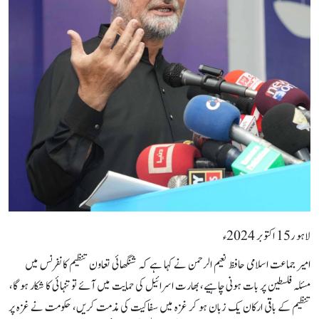
لاہو ر15 اکتوبر 2024ء
امیر جماعت اسلامی حافظ نعیم الرحمن نے کہا ہے کہ شنگھائی تعاون تنظیم کانفرنس میں
مسئلہ فلسطین پر بات ہونی چاہیے، بھارت اسرائیل کی حمایت میں آئے تو تنہائی کا شکار ہو گا،
تنظیم کے باقی ارکان یک زبان ہو کر غزہ میں سفاکیت کی مذمت کریں، حکومت نے غزہ پر