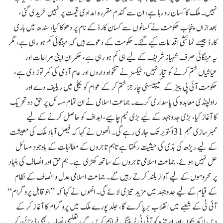
نہیں۔ ملک کا کسان رو رہا ہے، ان سے گندم مقررہ امدادی قیمت پر نہیں خریدی گئی،
بعدازاں پنجاب حکومت نے کسانوں سے کسان کارڈ کے نام پر دھوکا کیا، سندھ میں ہاری
کارڈ جیسے نمائشی اقدامات کیے گئے۔ حکومت کے دعوے ہیں کہ مہنگائی کم ہو رہی ہے، مگر
یہ مہنگائی صرف شہباز شریف کے لیے ہی کم ہو رہی ہے، حکمران اپنی مراعات اور
عیاشیاں ختم کرنے کو تیار نہیں، ٹیکسز نے تنخواہ داروں اور عام آدمی کی کمر توڑ دی ہے،
حکومت آئی پی پیز کے کیپیسٹی چارجز ختم کر کے عوام کو بجلی میں ریلیف دے اور
راولپنڈی معاہدہ کی پاسداری کرے۔ جماعت اسلامی نے ان تمام مسائل پر حق دو تحریک
کا آغاز کیا، بڑی جدوجہد کے لیے بڑی ٹیم چاہیے، اہداف کو حاصل کرنے کے لیے
ممبرسازی مہم 31اکتوبر تک جاری رہے گی۔ انھوں نے کہا کہ فیصل آباد ملک کی معیشت
کے لیے ریڑھ کی ہڈی کی حیثیت رکھتا ہے تاہم تاجروں کے مطالبات کے باوجود مسائل
حل نہیں ہوئے، جماعت اسلامی تاجروں کے ساتھ کھڑی ہے۔ ہم حق اور انصاف کی بنیاد
پر محروموں کے لیے آواز بلند کرتے رہیں گے۔ جماعت اسلامی عدل و انصاف کے نظام
کے قیام کے لیے جدوجہد میں مزید تیزی لائے گی۔ انھوں نے کہا کہ ”بنوقابل پروگرام“
آئی ٹی کے شعبے میں انقلاب برپا کرے گا، جلد پورے ملک میں پروگرام کا آغاز کر کے
دس لاکھ بچوں اور اساتذہ کو آئی ٹی ٹریننگ فراہم کریں گے، تعلیمی نصاب بھی ڈیزائن کر