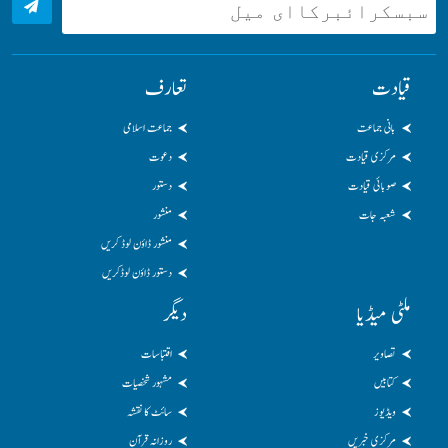
قیادت
تعارف
بانی جماعت
جماعت اسلامی
مرکزی قیادت
دعوت
صوبائی قیادت
دستور
شعبہ جات
منشور
منشور ڈاؤن لوڈ کریں
دستور ڈاؤن لوڈکریں
ملٹی میڈیا
دیگر
تصاویر
اقتباسات
کتابیں
مشہور شخصیات
ویڈیوز
سائٹ کا نقشہ
مرکزی خبریں
روزانہ قرآن