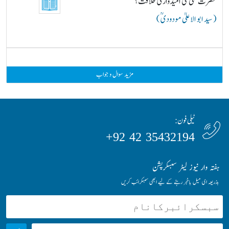
حضرت علیؓ کی امیدواری خلافت؟
( سید ابو الاعلیٰ مودودیؒ )
مزید سوال و جواب
ٹیلی فون:
35432194 42 92+
ہفتہ وار نیوز لیٹر سبسکرپشن
بذریعہ ای میل باخبر رہنے کے لیے ابھی سبسکرائب کریں