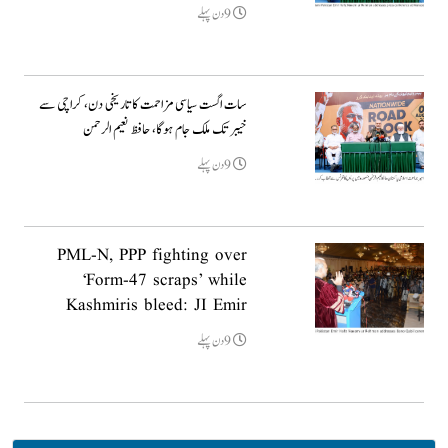
9دن پہلے
سات اگست سیاسی مزاحمت کا تاریخی دن، کراچی سے
خیبر تک ملک جام ہوگا، حافظ نعیم الرحمن
9دن پہلے
PML-N, PPP fighting over
‘Form-47 scraps’ while
Kashmiris bleed: JI Emir
9دن پہلے