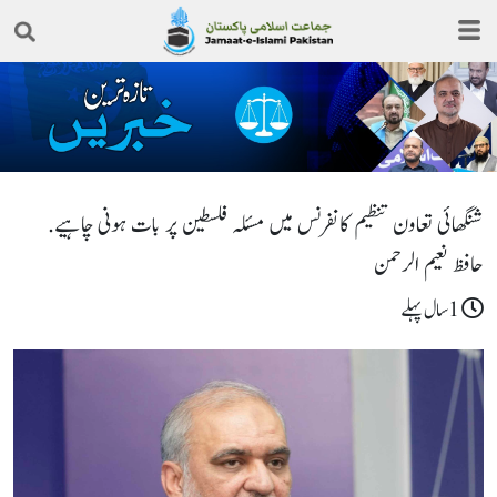
شنگھائی تعاون تنظیم کانفرنس میں مسئلہ فلسطین پر بات ہونی چاہیے.
حافظ نعیم الرحمن
1سال پہلے