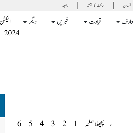
تصاویر
سائٹ کا نقشہ
رابطہ
عارف
قیادت
خبریں
دیگر
الیکشن
2024
→ پچھلا صفحہ
1
2
3
4
5
6