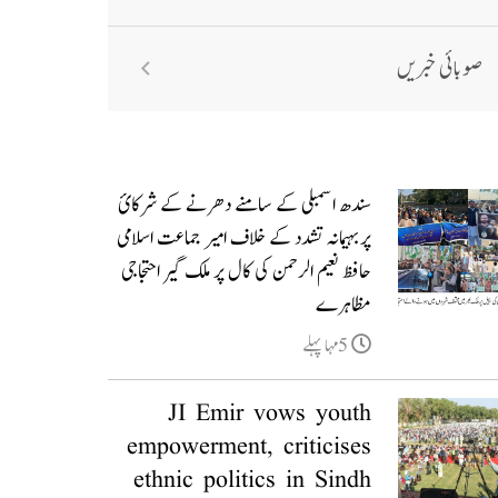
صوبائی خبریں
سندھ اسمبلی کے سامنے دھرنے کے شرکائ
پربہیمانہ تشدد کے خلاف امیر جماعت اسلامی
حافظ نعیم الرحمن کی کال پر ملک گیر احتجاجی
مظاہرے
5مہا پہلے
JI Emir vows youth
empowerment, criticises
ethnic politics in Sindh