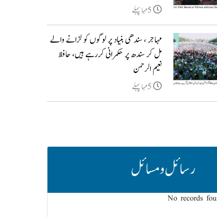
5مہا پہلے
مہاجر ، سندھی بنیاد پر لوگوں کو لڑانے والے
مل کر سندھ پر حکمرانی کررہے ہیں، حافظ
نعیم الرحمن
5مہا پہلے
رسائل و مسائل
No records fo