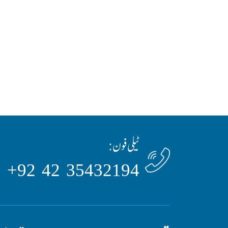
ٹیلی فون:
35432194 42 92+