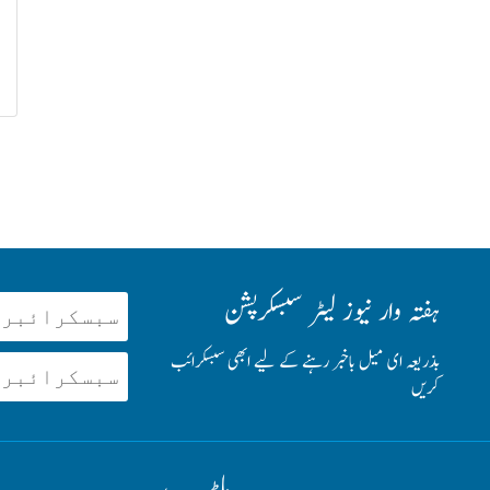
ہفتہ وار نیوز لیٹر سبسکرپشن
بذریعہ ای میل باخبر رہنے کے لیے ابھی سبسکرائب
کریں