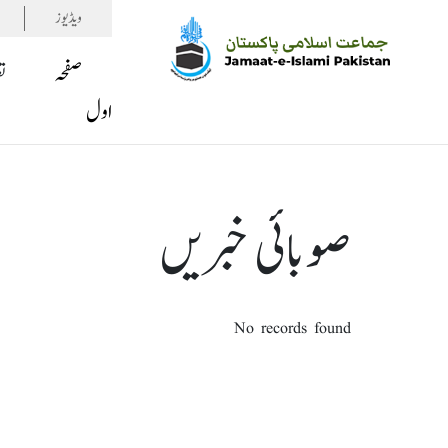
ویڈیوز
صفحہ
ت
اول
صوبائی خبریں
No records found