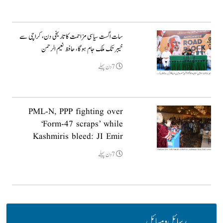
سات اگست سیاسی مزاحمت کا تاریخی دن، کراچی سے
خیبر تک ملک جام ہوگا، حافظ نعیم الرحمن
7دن پہلے
PML-N, PPP fighting over
‘Form-47 scraps’ while
Kashmiris bleed: JI Emir
7دن پہلے
رسائل و مسائل