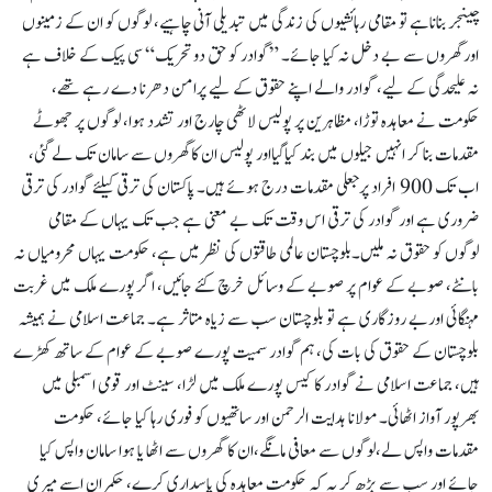
چینجر بناناہے تو مقامی رہائشیوں کی زندگی میں تبدیلی آنی چاہیے، لوگوں کو ان کے زمینوں
اور گھروں سے بے دخل نہ کیا جائے۔ ”گوادر کو حق دو تحریک“ سی پیک کے خلاف ہے
نہ علیحدگی کے لیے، گوادر والے اپنے حقوق کے لیے پرامن دھرنا دے رہے تھے،
حکومت نے معاہدہ توڑا، مظاہرین پر پولیس لاٹھی چارج اور تشدد ہوا، لوگوں پر جھوٹے
مقدمات بنا کر انہیں جیلوں میں بند کیاگیااور پولیس ان کا گھروں سے سامان تک لے گئی،
اب تک 900 افراد پرجعلی مقدمات درج ہوئے ہیں۔ پاکستان کی ترقی کیلئے گوادر کی ترقی
ضروری ہے اور گوادر کی ترقی اس وقت تک بے معنی ہے جب تک یہاں کے مقامی
لوگوں کو حقوق نہ ملیں۔بلوچستان عالمی طاقتوں کی نظر میں ہے، حکومت یہاں محرومیاں نہ
بانٹے، صوبے کے عوام پر صوبے کے وسائل خرچ کئے جائیں، اگر پورے ملک میں غربت
مہنگائی اوربے روزگاری ہے تو بلوچستان سب سے زیاہ متاثر ہے۔ جماعت اسلامی نے ہمیشہ
بلوچستان کے حقوق کی بات کی، ہم گوادر سمیت پورے صوبے کے عوام کے ساتھ کھڑے
ہیں، جماعت اسلامی نے گوادر کا کیس پورے ملک میں لڑا، سینٹ اور قومی اسمبلی میں
بھرپور آواز اٹھائی۔ مولانا ہدایت الرحمن اور ساتھیوں کو فوری رہا کیا جائے، حکومت
مقدمات واپس لے،لوگوں سے معافی مانگے،ان کا گھروں سے اٹھا یا ہوا سامان واپس کیا
جائے اور سب سے بڑھ کر یہ کہ حکومت معاہدہ کی پاسداری کرے، حکمران اسے میری