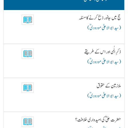
حج میں جانور ذبح کرنے کا مسئلہ
( سید ابو الاعلیٰ مودودیؒ )
ذکرِ الٰہی اور اس کے طریقے
( سید ابو الاعلیٰ مودودیؒ )
ملازمین کے حقوق
( سید ابو الاعلیٰ مودودیؒ )
حضرت علیؓ کی امیدواری خلافت؟