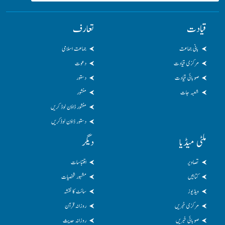
قیادت
تعارف
بانی جماعت
جماعت اسلامی
مرکزی قیادت
دعوت
صوبائی قیادت
دستور
شعبہ جات
منشور
منشور ڈاؤن لوڈ کریں
دستور ڈاؤن لوڈکریں
ملٹی میڈیا
دیگر
تصاویر
اقتباسات
کتابیں
مشہور شخصیات
ویڈیوز
سائٹ کا نقشہ
مرکزی خبریں
روزانہ قرآن
صوبائی خبریں
روزانہ حدیث