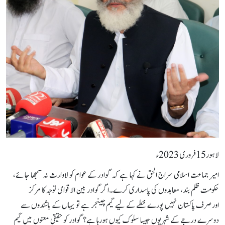
لاہور15فروری 2023ء
امیر جماعت اسلامی سراج الحق نے کہا ہے کہ گوادر کے عوام کو لاوارث نہ سمجھا جائے،
حکومت ظلم بند، معاہدوں کی پاسداری کرے۔اگر گوادر بین الاقوامی توجہ کا مرکز
اورصرف پاکستان نہیں پورے خطے کے لیے گیم چینجر ہے تو یہاں کے باشندوں سے
دوسرے درجے کے شہریوں جیسا سلوک کیوں ہورہا ہے؟ گوادر کو حقیقی معنوں میں گیم