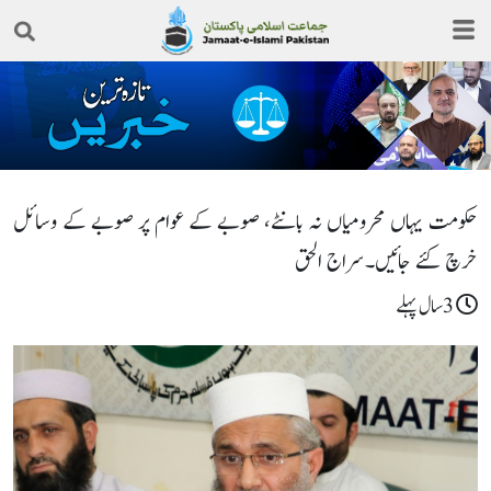
حکومت یہاں محرومیاں نہ بانٹے، صوبے کے عوام پر صوبے کے وسائل
خرچ کئے جائیں۔سراج الحق
3سال پہلے