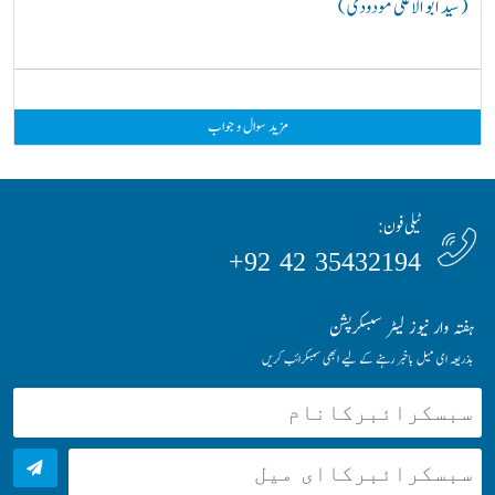
( سید ابو الاعلیٰ مودودیؒ )
مزید سوال و جواب
ٹیلی فون:
35432194 42 92+
ہفتہ وار نیوز لیٹر سبسکرپشن
بذریعہ ای میل باخبر رہنے کے لیے ابھی سبسکرائب کریں