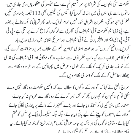
حکومت آئی ایم ایف کی شرائط پر سر تسلیم خم ہے، نئے ٹیکسز کی منظوریاں دی جارہی ہیں،
راتوں رات جی ایس ٹی میں اضافہ کردیا گیا، گیس کی قیمتیں بھی 113فیصد بڑھا دی گئیں،
ظلم کی انتہا ہوگئی، حکمران اشرافیہ خود نہیں عوام کو ایک دفعہ پھر قربانی کا بکرا بنانے پر بضد
ہے، پی ڈی ایم حکومت آئی ایم ایف کی چھری سے لوگوں کو ذبح کرنے پر تلی ہے، پی ٹی
آئی، پی ڈی ایم اور پیپلز پارٹی نے آئی ایم ایف اور امریکی غلامی میں ساری حدیں پار
کردیں۔واضح کردوں کہ جماعت اسلامی عوام پر ظلم کے خلاف بھرپور مزاحمت کرے گی۔
قوم کا صبر جواب دے گیا، اب حکمرانوں سے حساب ہوگا، مہنگائی اور آئی ایم ایف کی غلامی
کے خلاف جاری تحریک کو ملک کے طول و عرض میں پھیلائیں گے اور فرسودہ نظام سے
چھٹکارا حاصل کرکے ملک کو اسلامی نظام دیں گے۔
سراج الحق نے کہا کہ گوادر کے لوگوں کا مطالبہ ہے کہ انہیں حکومت روزگار نہیں دے
سکتی تو کم ازکم ان کو مچھلیاں پکڑ کر گزر بسر کرنے کے روزگار سے محروم نہ کیاجائے،
سمندر میں ماہی گیری کو تحفظ دیا جائے اور بڑے کنٹینرز کے داخلے پر پابندی لگائی جائے،
گوادر کے باسیوں کو پینے کے لیے پانی دیاجائے، جگہ جگہ سیکیورٹی چیک پوسٹس کو ختم
کیاجائے، مقامی لوگوں کی ہر ناکہ پر جامہ تلاشی کیوں؟ بارڈر ٹریڈ کو بند نہ کیاجائے۔ یہ
تمام مطالبات جائز ہیں،ان پر عمل کو یقینی بنایا جائے۔