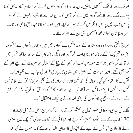
طرف سے وارننگ سمجھیں یا اپیل، ایسا نہ ہوا تو گوادر والوں کو لے کر اسلام آباد جاؤں گا یا
پورے ملک سے قافلے گوادر میں لے کر آؤں گا۔ ان خیالات کا اظہار انہوں نے گوادر
پریس کلب میں پریس کانفرنس کرتے ہوئے کیا۔ امیر صوبہ مولانا عبدالحق ہاشمی اور نائب
امیر بلوچستان مولانا محمد اسمعیل بھی ان کے ہمراہ تھے۔
سراج الحق دو روزہ دورہ سندھ کے بعد منگل سے گوادر میں ہیں، جہاں انہوں نے ”گوادر
حق دو تحریک“کے رہنما مولانا ہدایت الرحمن اور دیگر رہنماؤں کے ساتھ ساتھ جیل میں
ملاقات کی، امیر جماعت مولانا ہدایت الرحمن کے چچا کے انتقال پر تعزیت کے لیے ان کے
گھر بھی گئے۔ امیر جماعت کے اعزاز میں مقامی کاروباری افراد کی جانب سے ظہرانہ اور
تقریب کا اہتمام کیا گیا۔ علاقہ کی خواتین اور تاجر برادری نے بھی سراج الحق سے ملاقاتیں
کیں اور انہیں اپنے مسائل سے آگاہ کیا۔ امیر جماعت کا ”گوادر حق دو تحریک“ کے دفتر
کے دورہ کے موقع پر کارکنوں کی بڑی تعداد نے پرتپاک استقبال کیا۔
ملک کی سیاسی و معاشی صورتحال پر گفتگو کرتے ہوئے کہا سراج الحق نے منی بجٹ اور
170 ارب کے نئے ٹیکسز مسترد کردیے اور مہنگائی کے خلاف جاری تحریک میں تیزی
لانے کا اعلا ن کیا جس کے لیے نئے شیڈول کا اعلان جلد کیا جائے گا۔ انہوں نے کہا کہ