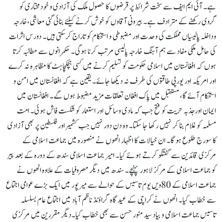
ہے۔ آئی ایم ایف سے سخت شرائط پر قرضوں کا حصول ملک کی آزادی و خودمختاری کو
گروی رکھنے کے مترادف ہے۔ بیرونی آقاوں کو خوش کرنے کیلئے بنائی گئی معاشی،خارجہ
وداخلہ پالیسیاں مملکت کی وحدت اور مضبوطی و استحکام کو تاراج کرسکتی ہیں۔ دورس اثرات
کی حامل ملکی مفاد سے ہم آہنگ خارجہ پالیسی مرتب کرنا ہوگی۔ حکمرانوں سے مطالبہ کرتا
ہوں کہ افغانستان میں اسلامی حکومت کو تسلیم کرنے میں کسی ہچکچاہٹ کا مظاہرہ نہ کرے
اور امریکہ اور یورپی طاقتوں کی طرف نہ دیکھا جائے۔ یقین ہے کہ افغانستان میں امن و
استحکام آئے گا، مستقبل میں پاک افغان تعلقات مزید مضبوط ہوں گے۔ افغانستان میں
ایمان اورجذبہ حریت کو فتح جب کہ مادی وسائل اور استعمار کو شکست فاش ہوئی۔ امت
مسلمہ کو غلام بنا کر نہیں رکھا جا سکتا۔ وہ دن دور نہیں جب کشمیر اور فلسطین پر بھی آزادی
کا سورج طلوع ہو گا۔ ان خیالات کا اظہار انھوں نے منصورہ میں جماعت اسلامی کے
مرکزی قائدین سے گفتگو کرتے ہوئے کیا۔ امیر جماعت اسلامی سندھ کے دورہ کے بعد پیر
کو جماعت اسلامی کے مرکز لاہور پہنچے۔ سندھ میں دیگر مصروفیات کے علاوہ انھوں نے
جماعت اسلامی کے 80ویں یوم تاسیس کے حوالے سے میرپور میں ایک بڑے عوامی اجتماع
سے خطاب کیا۔ انھوں نے کراچی کے عید گاہ گراؤنڈ ناظم آباد میں اجتماع عام بسلسلہ
تاسیس جماعت اسلامی و بیاد سید منور حسن سے بھی خطاب کیا۔دیگر مقررین میں مرکزی