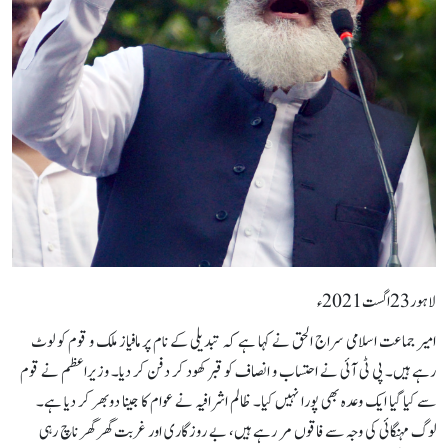
لاہور23اگست2021ء
امیر جماعت اسلامی سراج الحق نے کہا ہے کہ تبدیلی کے نام پر مافیاز ملک و قوم کو لوٹ
رہے ہیں۔ پی ٹی آئی نے احتساب و انصاف کو قبر کھود کر دفن کر دیا۔ وزیراعظم نے قوم
سے کیا گیا ایک وعدہ بھی پورا نہیں کیا۔ ظالم اشرافیہ نے عوام کا جینا دوبھر کر دیا ہے۔
لوگ مہنگائی کی وجہ سے فاقوں مر رہے ہیں، بے روزگاری اور غربت گھر گھر ناچ رہی