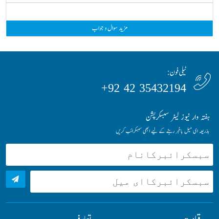
مزید سوال و جواب
ٹیلی فون:
35432194 42 92+
ہفتہ وار نیوز لیٹر سبسکرپشن
بذریعہ ای میل باخبر رہنے کے لیے ابھی سبسکرائب کریں