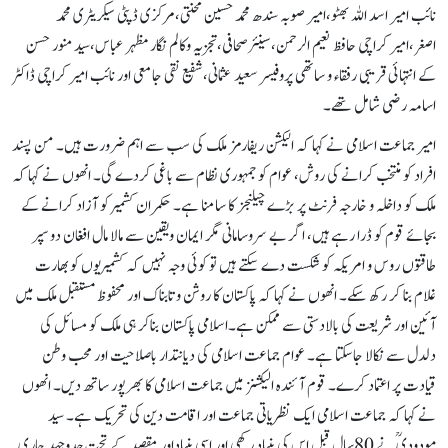
نائب امیر اسد اللہ بھٹو،امیر صوبہ سندھ محمد حسین محنتی،مرکزی ڈپٹی سیکریٹری محمد
اصغر،امیر کراچی حافظ نعیم الرحمن،سینئرصحافی،تجزیہ وکالم نگار مظہر عباس،سید منور حسن
کے انتہائی قریبی رفقاء و ساتھی پروفیسر سعید عثمانی،شفیع نقی جامعی اور نائب امیر کراچی ڈاکٹر
اسامہ رضی شامل تھے۔
امیر جماعت اسلامی نے کہا کہ الیکشن ریفارمز ملک کی سب سے اہم ضرورت ہیں۔ من پسند
افراد کو منتخب کرانے کی روش، عوام کو جمہوری نظام سے باغی کردے گی۔ انھوں نے کہا کہ
ملک کو داخلہ و خارجہ فرنٹ پر بڑے چیلنجز کا سامنا ہے۔ حکمران کشمیر کو آزاد کرانے کے
بجائے قوم کو ڈرا رہے ہیں، اگر بے سروسامانی مگر ایمان ویقین سے مالا مال افغان دو سپر
طاقتوں روس و امریکہ کو شکست دے سکتے ہیں تو کوئی وجہ نہیں کہ کشمیریوں کو بھارت
غلام بنا کر رکھ سکے۔ انھوں نے کہا کہ پاکستان کا روشن و تابناک اور محفوظ مستقبل ملک میں
آئین اور شریعت کی بالادستی سے ممکن ہے۔اسلامی پاکستان بناکر ہی ملک کو مسائل کی
دلدل سے نکالا جاسکتا ہے۔ عوام جماعت اسلامی کی دیانتدار باصلاحیت اور محب وطن
قیادت پر اعتماد کرے۔ قوم آئندہ الیکشنز میں جماعت اسلامی کا بھرپور ساتھ دیں۔ انھوں
نے کہا کہ جماعت اسلامی ایک نظریاتی جماعت اور اقامت دین کی تحریک ہے۔ سید
مودودیؒ نے 80سال قبل اس کی بنیاد رکھی اور اسی بنیاداور مقصد کے تحت جدوجہد جاری