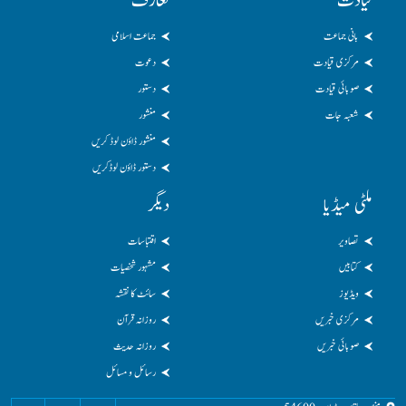
قیادت
تعارف
بانی جماعت
جماعت اسلامی
مرکزی قیادت
دعوت
صوبائی قیادت
دستور
شعبہ جات
منشور
منشور ڈاؤن لوڈ کریں
دستور ڈاؤن لوڈکریں
ملٹی میڈیا
دیگر
تصاویر
اقتباسات
کتابیں
مشہور شخصیات
ویڈیوز
سائٹ کا نقشہ
مرکزی خبریں
روزانہ قرآن
صوبائی خبریں
روزانہ حدیث
رسائل و مسائل