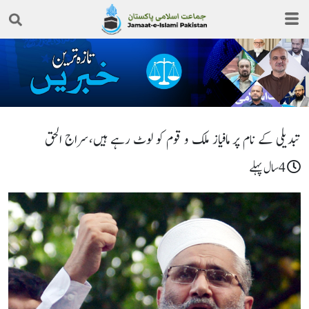
تبدیلی کے نام پر مافیاز ملک و قوم کو لوٹ رہے ہیں،سراج الحق
4سال پہلے