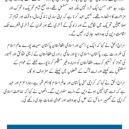
ہے۔ سید منور حسن ایک فرد نہیں بلکہ جہد مسلسل تھے، وہ صبح شام تحریک و تحرک اور
مزاحمت کا استعارہ تھے۔ ہمیں عہد کرنا ہے کہ اپنی ساری زندگی،مال، وقت اور تمام تر
صلاحیتیں تحریک میں لگائیں گے اور زندگی کے آخری لمحے اور خون کے آخری قطرے تک
اقامت دین کی جدوجہد جاری رکھیں گے۔
سراج الحق نے کہا کہ ایک پر امن اور اسلامی افغانستان پاکستان سمیت پورے عالم اسلام
کی ضرورت ہے۔ پاکستان، اسلامی دنیا اور عالمی برادری افغانستان کے زمینی حقائق اور جمہور
کی آواز کو تسلیم کرے۔ افغانستان کو دوبارہ غیر مستحکم کرنا پورے خطے کے عوام کے
مستقبل سے کھیلنے اور اسے آگ کے شعلوں میں لپیٹنے کے مترادف ہو گا۔
سراج الحق نے کہا کہ کراچی منی پاکستان اور عالم اسلام کا اہم شہر ہے،ہمارا عزم اور عہد
ہے کہ اسے تنہا نہیں ہونے دیں گے،اسے سنواریں گے۔ انھوں نے کہا کہ جماعت اسلامی
کراچی کے گھمبیر مسائل کے حل کی جدوجہد اور عوامی خدمات جاری رکھے گی۔