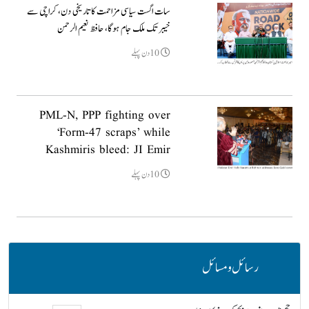
سات اگست سیاسی مزاحمت کا تاریخی دن، کراچی سے
خیبر تک ملک جام ہوگا، حافظ نعیم الرحمن
10دن پہلے
PML-N, PPP fighting over
‘Form-47 scraps’ while
Kashmiris bleed: JI Emir
10دن پہلے
رسائل و مسائل