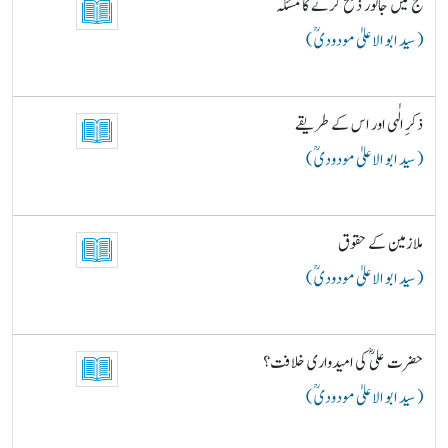
حج میں جانور ذبح کرنے کا مسئلہ
( سید ابو الاعلیٰ مودودیؒ )
ذکرِ الٰہی اور اس کے طریقے
( سید ابو الاعلیٰ مودودیؒ )
ملازمین کے حقوق
( سید ابو الاعلیٰ مودودیؒ )
حضرت علیؓ کی امیدواری خلافت؟
( سید ابو الاعلیٰ مودودیؒ )