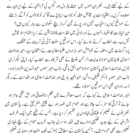
کے لیے کھلے ہیں۔ حکمران صوبہ میں سستے پٹرول اور گیس کی فراہمی کے لیے ایران سے
معاہدہ کریں۔ اختیارات پر قابض طبقہ کو جواب دینا پڑے گا کہ نوجوانوں کو آگے بڑھنے
کے مواقع کیوں دستیاب نہیں اور پونے تین کروڑ بچے سکولوں سے باہر کیوں ہیں؟
ان خیالات کا اظہار انہوں نے لورالائی میں الخدمت فاؤنڈیشن کے زیراہتمام بنو قابل
تقریب سے خطاب کرتے ہوئے کیا۔ اس موقع پر مفت آئی ٹی تربیت کے مختلف
پروگرامات میں داخلہ کے خواہش مند ہزاروں طلبا وطالبات نے امتحان دیا۔ امیرجماعت
اسلامی بلوچستان مولانا ہدایت الرحمن بلوچ نے بھی شرکاء سے خطاب کیا۔ ڈپٹی سیکرٹری
جنرل جماعت اسلامی پاکستان مولانا عبدالحق ہاشمی، نائب امیر صوبہ عبدالمدین اخوندزادہ ،
نائب امیر صوبہ ڈاکٹر شکیل روشن، عبدالمجید بادینی اور جماعت اسلامی اور الخدمت کے دیگر
ذمہ داران بھی اس موقع پر موجود تھے۔
امیر جماعت اسلامی نے کہا ہے کہ جب معاشرے میں ظلم، ناانصافی اور حق تلفی عام ہو
جائے تو ترقی کا سفر رک جاتا ہے اور عوام میں غصہ اور بے چینی جنم لیتی ہے۔ پاکستان میں
حکمرانوں نے تعلیم کو طبقاتی بنیادوں پر تقسیم کر دیا ہے، جس کے نتیجے میں ایک طرف
اشرافیہ کے لیے جدید تعلیمی ادارے ہیں جبکہ دوسری جانب غریب عوام کے بچے بنیادی
تعلیم سے بھی محروم ہیں۔ آئین پاکستان کے مطابق میٹرک تک مفت اور معیاری تعلیم