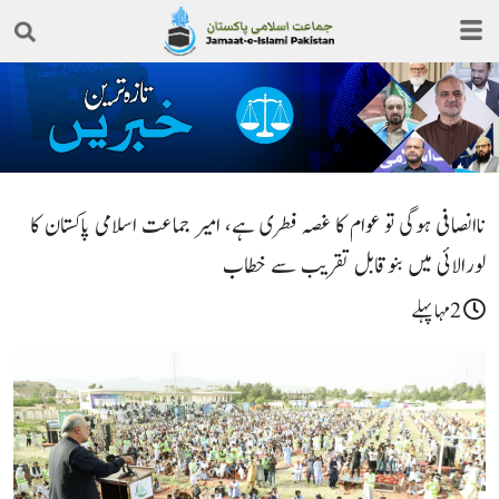
ناانصافی ہوگی تو عوام کا غصہ فطری ہے، امیر جماعت اسلامی پاکستان کا
لورالائی میں بنوقابل تقریب سے خطاب
2مہا پہلے