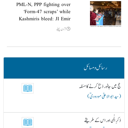
PML-N, PPP fighting over
‘Form-47 scraps’ while
Kashmiris bleed: JI Emir
7دن پہلے
رسائل و مسائل
حج میں جانور ذبح کرنے کا مسئلہ
( سید ابو الاعلیٰ مودودیؒ )
ذکرِ الٰہی اور اس کے طریقے