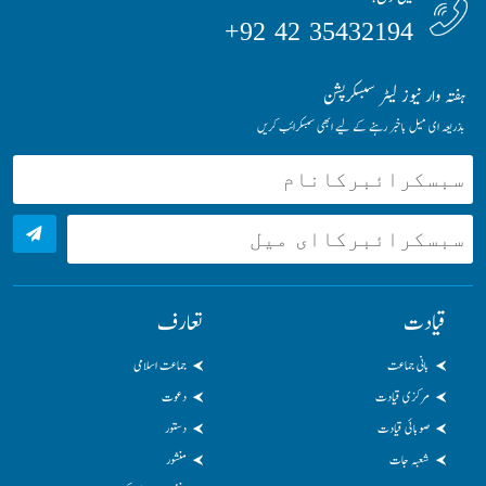
35432194 42 92+
ہفتہ وار نیوز لیٹر سبسکرپشن
بذریعہ ای میل باخبر رہنے کے لیے ابھی سبسکرائب کریں
قیادت
تعارف
بانی جماعت
جماعت اسلامی
مرکزی قیادت
دعوت
صوبائی قیادت
دستور
شعبہ جات
منشور