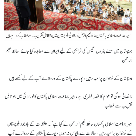
بلوچستان میں سستے پٹرول، گیس کی فراہمی کے لیے ایران سے معاہدہ کیا جائے، حافظ نعیم
الرحمن
بلوچستان کے نوجوان پرامید رہیں ، پورے پاکستان کے دروازے آپ کے لیے کھلے ہیں
ناانصافی ہوگی تو عوام کا غصہ فطری ہے، امیر جماعت اسلامی پاکستان کا لورالائی میں بنوقابل
تقریب سے خطاب
امیر جماعت اسلامی پاکستان حافظ نعیم الرحمن نے کہا ہے کہ مشکلات کے باوجود بلوچستان
کے نوجوان پرامید رہیں ، حالات سے مایوس نہ ہوں، پورے پاکستان کے دروازے آپ