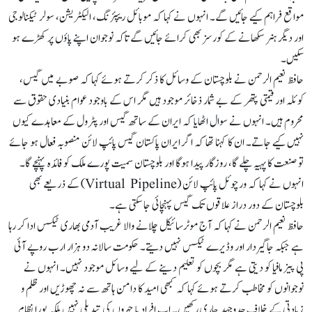
مواقع فراہم کیے جائیں گے۔ انہوں نے کہا کہ موبائل ریپئرنگ، الیکٹریشن، سولر ٹیکنالوجی
اور دیگر ہنر سکھانے کے کورسز بھی کرائے جائیں گے تاکہ نوجوان اپنے پاؤں پر کھڑے ہو
سکیں۔
حافظ نعیم الرحمن نے بلوچستان کے وسائل کا ذکر کرتے ہوئے کہا کہ صوبے میں گیس،
کوئلہ اور قیمتی پتھر کے بے شمار ذخائر موجود ہیں مگر اس کے باوجود عوام بنیادی حقوق سے
محروم ہیں۔ انہوں نے سوال اٹھایا کہ ایران کے ساتھ گیس اور پٹرول کے معاہدے کیوں
نہیں کیے جاتے۔ ان کا کہنا تھا کہ اگر ایران پاکستان گیس پائپ لائن منصوبہ فعال ہو جائے
تو صنعت کا پہیہ چلے گا، روزگار پیدا ہوگا اور بلوچستان سمیت پورے ملک کو فائدہ پہنچے گا۔
انہوں نے کہا کہ ورچوئل پائپ لائن (Virtual Pipeline) کے ذریعے بھی
بلوچستان کے دور دراز علاقوں تک گیس پہنچائی جا سکتی ہے۔
حافظ نعیم الرحمن نے کہا کہ آج موٹرسائیکل چلانے والا غریب آدمی بھاری ٹیکس ادا کر رہا
ہے جبکہ جاگیردار اور وڈیرے ٹیکس نہیں دیتے۔ حکومت سالانہ دو ہزار ارب روپے آئی
پی پیز مافیا کو دیتی ہے مگر بچوں کو تعلیم دینے کے لیے وسائل موجود نہیں۔ انہوں نے
نوجوانوں کو مخاطب کرتے ہوئے کہا کہ کبھی امید کا دامن ہاتھ سے نہ چھوڑیں اور ظلم و
زیادتی کے خلاف جدوجہد جاری رکھیں۔ اب افراد یا چہروں کی تبدیلی نہیں بلکہ پورا نظام