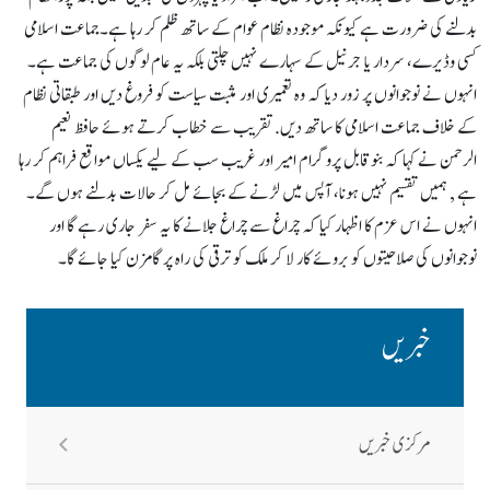
بدلنے کی ضرورت ہے کیونکہ موجودہ نظام عوام کے ساتھ ظلم کر رہا ہے۔جماعت اسلامی
کسی وڈیرے، سردار یا جرنیل کے سہارے نہیں چلتی بلکہ یہ عام لوگوں کی جماعت ہے۔
انہوں نے نوجوانوں پر زور دیا کہ وہ تعمیری اور مثبت سیاست کو فروغ دیں اور طبقاتی نظام
کے خلاف جماعت اسلامی کا ساتھ دیں. تقریب سے خطاب کرتے ہوئے حافظ نعیم
الرحمن نے کہا کہ بنوقابل پروگرام امیر اور غریب سب کے لیے یکساں مواقع فراہم کر رہا
ہے , ہمیں تقسیم نہیں ہونا، آپس میں لڑنے کے بجائے مل کر حالات بدلنے ہوں گے۔
انہوں نے اس عزم کا اظہار کیا کہ چراغ سے چراغ جلانے کا یہ سفر جاری رہے گا اور
نوجوانوں کی صلاحیتوں کو بروئے کار لا کر ملک کو ترقی کی راہ پر گامزن کیا جائے گا۔
خبریں
مرکزی خبریں