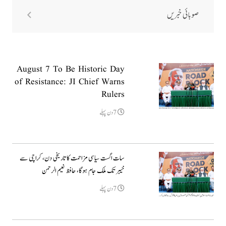
صوبائی خبریں
August 7 To Be Historic Day
of Resistance: JI Chief Warns
Rulers
7دن پہلے
سات اگست سیاسی مزاحمت کا تاریخی دن، کراچی سے
خیبر تک ملک جام ہوگا، حافظ نعیم الرحمن
7دن پہلے