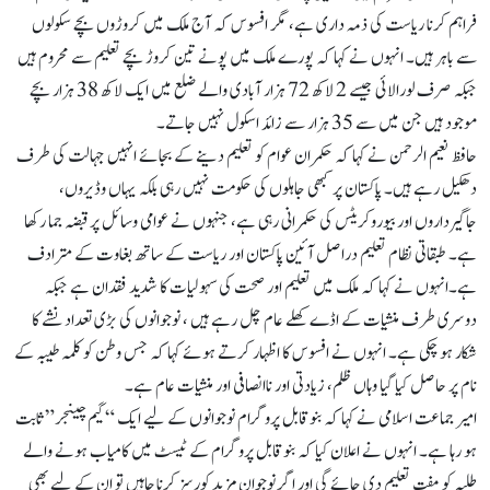
فراہم کرنا ریاست کی ذمہ داری ہے، مگر افسوس کہ آج ملک میں کروڑوں بچے سکولوں
سے باہر ہیں۔ انہوں نے کہا کہ پورے ملک میں پونے تین کروڑ بچے تعلیم سے محروم ہیں
جبکہ صرف لورالائی جیسے 2 لاکھ 72 ہزار آبادی والے ضلع میں ایک لاکھ 38 ہزار بچے
موجود ہیں جن میں سے 35 ہزار سے زائد اسکول نہیں جاتے۔
حافظ نعیم الرحمن نے کہا کہ حکمران عوام کو تعلیم دینے کے بجائے انہیں جہالت کی طرف
دھکیل رہے ہیں۔ پاکستان پر کبھی جاہلوں کی حکومت نہیں رہی بلکہ یہاں وڈیروں،
جاگیرداروں اور بیوروکریٹس کی حکمرانی رہی ہے، جنہوں نے عوامی وسائل پر قبضہ جما رکھا
ہے۔ طبقاتی نظام تعلیم دراصل آئین پاکستان اور ریاست کے ساتھ بغاوت کے مترادف
ہے۔انہوں نے کہا کہ ملک میں تعلیم اور صحت کی سہولیات کا شدید فقدان ہے جبکہ
دوسری طرف منشیات کے اڈے کھلے عام چل رہے ہیں ، نوجوانوں کی بڑی تعداد نشے کا
شکار ہو چکی ہے۔ انہوں نے افسوس کا اظہار کرتے ہوئے کہا کہ جس وطن کو کلمہ طیبہ کے
نام پر حاصل کیا گیا وہاں ظلم، زیادتی اور ناانصافی اور منشیات عام ہے۔
امیر جماعت اسلامی نے کہا کہ بنوقابل پروگرام نوجوانوں کے لیے ایک “گیم چینجر” ثابت
ہو رہا ہے۔ انہوں نے اعلان کیا کہ بنوقابل پروگرام کے ٹیسٹ میں کامیاب ہونے والے
طلبہ کو مفت تعلیم دی جائے گی اور اگر نوجوان مزید کورسز کرنا چاہیں تو ان کے لیے بھی