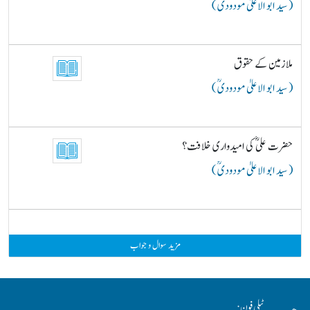
( سید ابو الاعلیٰ مودودیؒ )
ملازمین کے حقوق
( سید ابو الاعلیٰ مودودیؒ )
حضرت علیؓ کی امیدواری خلافت؟
( سید ابو الاعلیٰ مودودیؒ )
مزید سوال و جواب
ٹیلی فون: