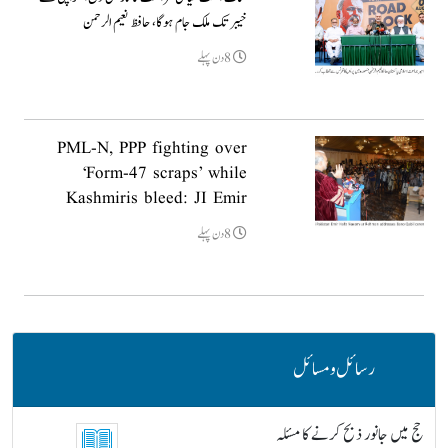
خیبر تک ملک جام ہوگا، حافظ نعیم الرحمن
8دن پہلے
PML-N, PPP fighting over
‘Form-47 scraps’ while
Kashmiris bleed: JI Emir
8دن پہلے
رسائل و مسائل
حج میں جانور ذبح کرنے کا مسئلہ