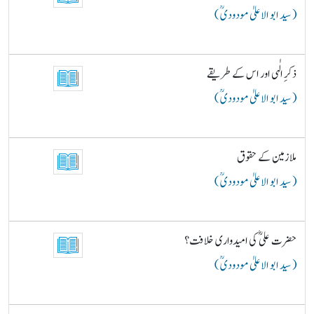
( سید ابو الاعلیٰ مودودیؒ )
ذکرِ الٰہی اور اس کے طریقے
( سید ابو الاعلیٰ مودودیؒ )
ملازمین کے حقوق
( سید ابو الاعلیٰ مودودیؒ )
حضرت علیؓ کی امیدواری خلافت؟
( سید ابو الاعلیٰ مودودیؒ )