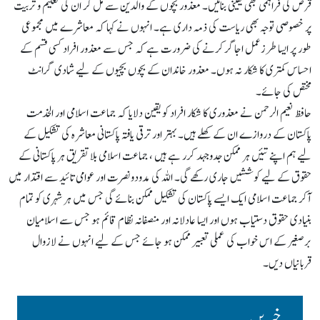
قرض کی فراہمی بھی یقینی بنائیں۔ معذور بچوں کے والدین سے مل کر ان کی تعلیم و تربیت
پر خصوصی توجہ بھی ریاست کی ذمہ داری ہے۔ انہوں نے کہا کہ معاشرے میں مجموعی
طور پر ایسا طرزعمل اجاگر کرنے کی ضرورت ہے کہ جس سے معذور افراد کسی قسم کے
احساس کمتری کا شکار نہ ہوں۔ معذور خاندان کے بچوں بچیوں کے لیے شادی گرانٹ
مختص کی جائے۔
حافظ نعیم الرحمن نے معذوری کا شکار افراد کو یقین دلایا کہ جماعت اسلامی اور الخدمت
پاکستان کے دروازے ان کے کھلے ہیں۔ بہتر اور ترقی یافتہ پاکستانی معاشرہ کی تشکیل کے
لیے ہم اپنے تئیں ہر ممکن جدوجہد کرر ہے ہیں ، جماعت اسلامی بلا تقریق ہر پاکستانی کے
حقوق کے لیے کوششیں جاری رکھے گی۔ اللہ کی مدودونصرت اور عوامی تائید سے اقتدار میں
آکر جماعت اسلامی ایک ایسے پاکستان کی تشکیل ممکن بنائے گی جس میں ہر شہری کو تمام
بنیادی حقوق دستیاب ہوں اور ایسا عادلانہ اور منصفانہ نظام قائم ہو جس سے اسلامیان
برصغیر کے اس خواب کی عملی تعبیر ممکن ہو جائے جس کے لیے انہوں نے لازوال
قربانیاں دیں۔