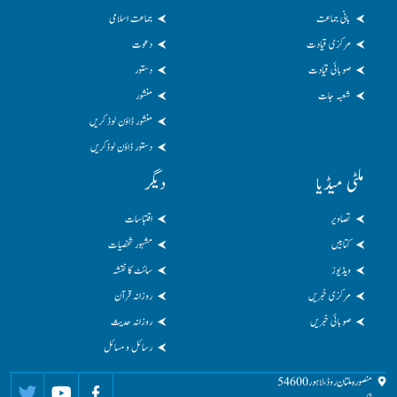
بانی جماعت
جماعت اسلامی
مرکزی قیادت
دعوت
صوبائی قیادت
دستور
شعبہ جات
منشور
منشور ڈاؤن لوڈ کریں
دستور ڈاؤن لوڈکریں
ملٹی میڈیا
دیگر
تصاویر
اقتباسات
کتابیں
مشہور شخصیات
ویڈیوز
سائٹ کا نقشہ
مرکزی خبریں
روزانہ قرآن
صوبائی خبریں
روزانہ حدیث
رسائل و مسائل
منصورہ ملتان روڈ، لاہور 54600