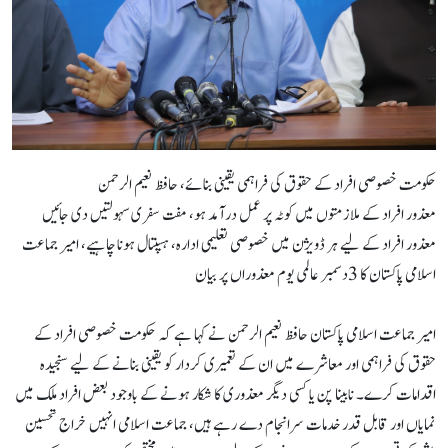
حکومت خصوصی افراد کے حقوق کی فراہمی یقینی بنائے، حافظ نعیم الرحمن
معذور افراد کے ملازمتوں میں کوٹہ پر عمل درآمد ہو، مفت سفری سہولتیں دی جائیں
معذور افراد کے لیے ہر ڈویژن میں خصوصی تعلیمی ادارہ، ہسپتال ہونا چاہیے، امیر جماعت
اسلامی پاکستان کا 3دسمبر عالمی یوم معذوراں پر بیان
امیر جماعت اسلامی پاکستان حافظ نعیم الرحمن نے کہا ہے کہ حکومت خصوصی افراد کے
حقوق کی فراہمی اور معاشرے میں ان کے تعمیری کردار کو یقینی بنانے کے لیے سنجیدہ
اقدامات کرے۔ نابینا پن یا کسی دیگر معذوری کا شکار ہونے کے باوجود بعض افراد ملک میں
نمایاں اور قابل قدر خدمات سرانجام دے رہے ہیں، جماعت اسلامی انہیں خراج تحسین