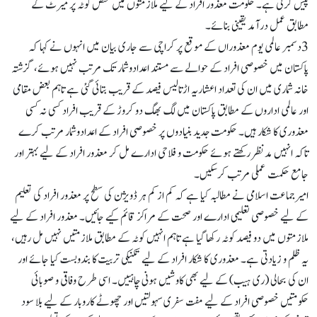
پیش کرتی ہے۔ حکومت معذور افراد کے لیے ملازمتوں میں مختص کوٹہ پر میرٹ کے
مطابق عمل درآمد یقینی بنائے۔
3دسمبر عالمی یوم معذوراں کے موقع پر کراچی سے جاری بیان میں انہوں نے کہا کہ
پاکستان میں خصوصی افراد کے حوالے سے مستند اعدادوشمار تک مرتب نہیں ہوئے، گزشتہ
خانہ شماری میں ان کی تعداد اعشاریہ اڑتالیس فیصد کے قریب بتائی گئی ہے تاہم بعض مقامی
اور عالمی اداروں کے مطابق پاکستان میں لگ بھگ دو کروڑ کے قریب افراد کسی نہ کسی
معذوری کا شکار ہیں۔ حکومت جدید بنیادوں پر خصوصی افراد کے اعدادوشمار مرتب کرے
تاکہ انہیں مدنظر رکھتے ہوئے حکومت و فلاحی ادارے مل کر معذور افراد کے لیے بہتر اور
جامع حکمت عملی مرتب کرسکیں۔
امیرجماعت اسلامی نے مطالبہ کیا ہے کہ کم از کم ہر ڈویژن کی سطح پر معذور افراد کی تعلیم
کے لیے خصوصی تعلیمی ادارے اور صحت کے مراکز قائم کیے جائیں۔ معذور افراد کے لیے
ملازمتوں میں دو فیصد کوٹہ رکھا گیا ہے تاہم انہیں کوٹہ کے مطابق ملازمتیں نہیں مل رہیں،
یہ ظلم و زیادتی ہے۔ معذوری کا شکار افراد کے لیے تکنیکی تربیت کا بندوبست کیا جائے اور
ان کی بحالی (ری ہیب) کے لیے بھی کاوشیں ہونی چاہییں۔ اسی طرح وفاقی و صوبائی
حکومتیں خصوصی افراد کے لیے مفت سفری سہولتیں اور چھوٹے کاروبار کے لیے بلا سود