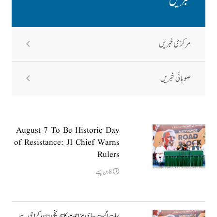
خبریں
مرکزی خبریں
صوبائی خبریں
August 7 To Be Historic Day
of Resistance: JI Chief Warns
Rulers
8دن پہلے
سات اگست سیاسی مزاحمت کا تاریخی دن، کراچی سے