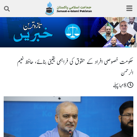
حکومت خصوصی افراد کے حقوق کی فراہمی یقینی بنائے، حافظ نعیم
الرحمن
8مہا پہلے