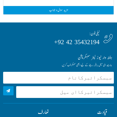
مزید سوال و جواب
ٹیلی فون:
35432194 42 92+
ہفتہ وار نیوز لیٹر سبسکرپشن
بذریعہ ای میل باخبر رہنے کے لیے ابھی سبسکرائب کریں
قیادت
تعارف