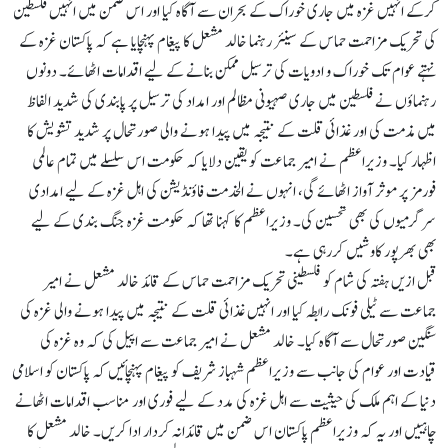
کرکے انہیں غزہ میں جاری خوراک کے بحران سے آگاہ کیا اور اس ضمن میں انہیں فلسطین
کی تحریک مزاحمت حماس کے سینئر رہنما خالد مشعل کا پیغام پہنچایا ہے کہ پاکستان غزہ کے
نہتے عوام تک خوراک و ادویات کی ترسیل ممکن بنانے کے لیے اقدامات اٹھائے۔ دونوں
رہنماؤں نے فلسطین میں جاری صہیونی مظالم اور امداد کی ترسیل پر پابندی کی شدید الفاظ
میں مذمت کی اور غذائی قلت کے نتیجہ میں پیدا ہونے والی صورتحال پر شدید تشویش کا
اظہار کیا۔ وزیراعظم نے امیر جماعت کو یقین دلایا کہ حکومت اس سلسلے میں تمام عالمی
فورمز پر موثر آواز اٹھائے گی، انہوں نے الخدمت فاؤنڈیشن کی اہل غزہ کے لیے امدادی
سرگرمیوں کی بھی تحسین کی۔ وزیراعظم کا کہنا تھا کہ حکومت غزہ جنگ بندی کے لیے
بھی بھرپور کاوشیں کررہی ہے۔
قبل ازیں ہفتہ کی شام کو فلسطینی تحریک مزاحمت حماس کے قائد خالد مشعل نے امیر
جماعت سے ٹیلی فونک رابطہ کیا اور انہیں غذائی قلت کے نتیجہ میں پیدا ہونے والی غزہ کی
سنگین صورتحال سے آگاہ کیا۔ خالد مشعل نے امیر جماعت سے اپیل کی کہ وہ غزہ کی
قیادت اور عوام کی جانب سے وزیراعظم شہباز شریف کو پیغام پہنچائیں کہ پاکستان کو اسلامی
دنیا کے اہم ملک کی حیثیت سے اہل غزہ کی مدد کے لیے فوری اور مناسب اقدامات اٹھانے
چاہییں اور یہ کہ وزیراعظم پاکستان اس ضمن میں قائدانہ کردار ادا کریں۔ خالد مشعل کا