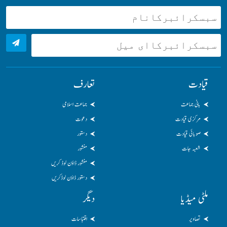
قیادت
تعارف
بانی جماعت
جماعت اسلامی
مرکزی قیادت
دعوت
صوبائی قیادت
دستور
شعبہ جات
منشور
منشور ڈاؤن لوڈ کریں
دستور ڈاؤن لوڈکریں
ملٹی میڈیا
دیگر
تصاویر
اقتباسات