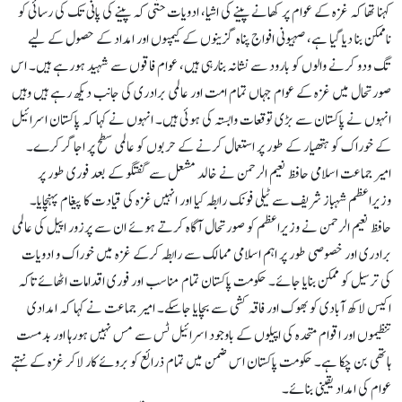
کہنا تھا کہ غزہ کے عوام پر کھانے پینے کی اشیا، ادویات حتٰی کہ پینے کی پانی تک کی رسائی کو
ناممکن بنا دیا گیا ہے، صہیونی افواج پناہ گزینوں کے کیمپوں اور امداد کے حصول کے لیے
تگ ودو کرنے والوں کو بارود سے نشانہ بنارہی ہیں، عوام فاقوں سے شہید ہورہے ہیں۔ اس
صورتحال میں غزہ کے عوام جہاں تمام امت اور عالمی برادری کی جانب دیکھ رہے ہیں وہیں
انہوں نے پاکستان سے بڑی توقعات وابستہ کی ہوئی ہیں۔ انہوں نے کہا کہ پاکستان اسرائیل
کے خوراک کو ہتھیار کے طور پر استعمال کرنے کے حربوں کو عالمی سطح پر اجاگر کرے۔
امیر جماعت اسلامی حافظ نعیم الرحمن نے خالد مشعل سے گفتگو کے بعد فوری طور پر
وزیراعظم شہباز شریف سے ٹیلی فونک رابطہ کیا اور انہیں غزہ کی قیادت کا پیغام پہنچایا۔
حافظ نعیم الرحمن نے وزیراعظم کو صورتحال آگاہ کرتے ہوئے ان سے پرزور اپیل کی عالمی
برادری اور خصوصی طور پر اہم اسلامی ممالک سے رابطہ کرکے غزہ میں خوراک و ادویات
کی ترسیل کو ممکن بنایا جائے۔ حکومت پاکستان تمام مناسب اور فوری اقدامات اٹھائے تاکہ
اکیس لاکھ آبادی کو بھوک اور فاقہ کشی سے بچایا جاسکے۔ امیر جماعت نے کہا کہ امدادی
تنظیموں اور اقوام متحدہ کی اپیلوں کے باوجود اسرائیل ٹس سے مس نہیں ہورہا اور بدمست
ہاتھی بن چکا ہے۔ حکومت پاکستان اس ضمن میں تمام ذرائع کو بروئے کار لاکر غزہ کے نہتے
عوام کی امداد یقینی بنائے۔