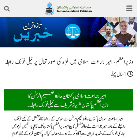
وزیراعظم، امیر جماعت اسلامی میں غزہ کی صورتحال پر ٹیلی فونک رابطہ
1سال پہلے