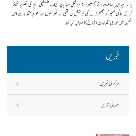
یاد رہے امیر جماعت نے گزشتہ روز سوشل میڈیا پر نحیف فلسطینی بچے کی تصویر شیئر
کرکے عالمی ضمیر کو جھنجھوڑنے کی کوشش کی تھی اور حکومتوں اور اقوام متحدہ سے اس
ضمن میں فوری اقدامات اٹھانے کا مطالبہ کیا تھا۔
خبریں
مرکزی خبریں
صوبائی خبریں