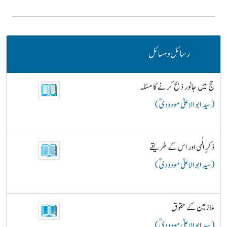
رسائل و مسائل
حج میں جانور ذبح کرنے کا مسئلہ
( سید ابو الاعلیٰ مودودیؒ )
ذکرِ الٰہی اور اس کے طریقے
( سید ابو الاعلیٰ مودودیؒ )
ملازمین کے حقوق
( سید ابو الاعلیٰ مودودیؒ )