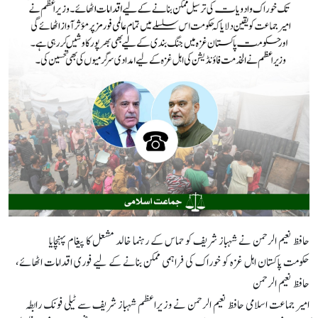
حافظ نعیم الرحمن نے شہباز شریف کو حماس کے رہنما خالد مشعل کا پیغام پہنچایا
حکومت پاکستان اہل غزہ کو خوراک کی فراہمی ممکن بنانے کے لیے فوری اقدامات اٹھائے،
حافظ نعیم الرحمن
امیر جماعت اسلامی حافظ نعیم الرحمن نے وزیراعظم شہباز شریف سے ٹیلی فونک رابطہ