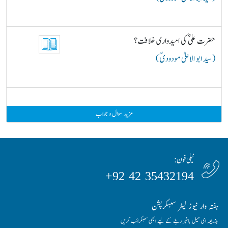
حضرت علیؓ کی امیدواری خلافت؟
( سید ابو الاعلیٰ مودودیؒ )
مزید سوال و جواب
ٹیلی فون:
35432194 42 92+
ہفتہ وار نیوز لیٹر سبسکرپشن
بذریعہ ای میل باخبر رہنے کے لیے ابھی سبسکرائب کریں