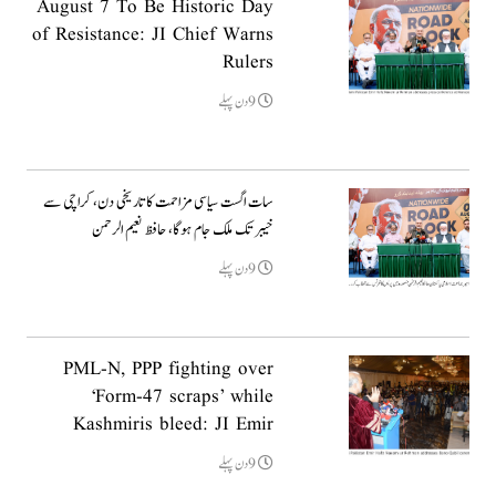
August 7 To Be Historic Day
of Resistance: JI Chief Warns
Rulers
9دن پہلے
سات اگست سیاسی مزاحمت کا تاریخی دن، کراچی سے
خیبر تک ملک جام ہوگا، حافظ نعیم الرحمن
9دن پہلے
PML-N, PPP fighting over
‘Form-47 scraps’ while
Kashmiris bleed: JI Emir
9دن پہلے