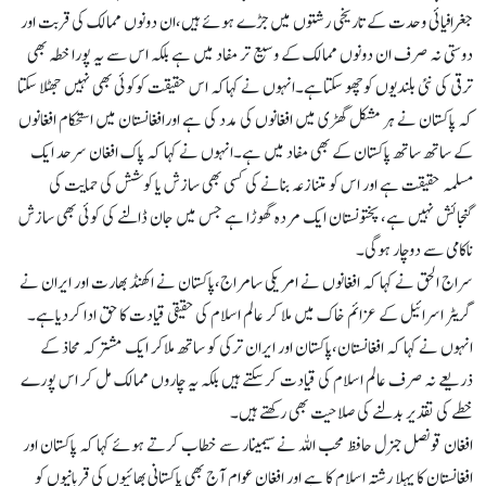
جغرافیائی وحدت کے تاریخی رشتوں میں جڑے ہوئے ہیں،ان دونوں ممالک کی قربت اور
دوستی نہ صرف ان دونوں ممالک کے وسیع تر مفاد میں ہے بلکہ اس سے یہ پورا خطہ بھی
ترقی کی نئی بلندیوں کوچھو سکتاہے۔انہوں نے کہاکہ اس حقیقت کوکوئی بھی نہیں جھٹلا سکتا
کہ پاکستان نے ہر مشکل گھڑی میں افغانوں کی مدد کی ہے اورافغانستان میں استحکام افغانوں
کے ساتھ ساتھ پاکستان کے بھی مفاد میں ہے۔انہوں نے کہا کہ پاک افغان سرحد ایک
مسلمہ حقیقت ہے اور اس کو متنازعہ بنانے کی کسی بھی سازش یا کوشش کی حمایت کی
گنجائش نہیں ہے، پختونستان ایک مردہ گھوڑا ہے جس میں جان ڈالنے کی کوئی بھی سازش
ناکامی سے دوچار ہوگی۔
سراج الحق نے کہا کہ افغانوں نے امریکی سامراج،پاکستان نے اکھنڈ بھارت اور ایران نے
گریٹر اسرائیل کے عزائم خاک میں ملا کر عالم اسلام کی حقیقی قیادت کا حق ادا کردیاہے۔
انہوں نے کہا کہ افغانستان،پاکستان اور ایران ترکی کو ساتھ ملاکر ایک مشترکہ محاذ کے
ذریعے نہ صرف عالم اسلام کی قیادت کرسکتے ہیں بلکہ یہ چاروں ممالک مل کر اس پورے
خطے کی تقدیر بدلنے کی صلاحیت بھی رکھتے ہیں۔
افغان قونصل جنرل حافظ محب اللہ نے سیمینار سے خطاب کرتے ہوئے کہا کہ پاکستان اور
افغانستان کا پہلا رشتہ اسلام کا ہے اور افغان عوام آج بھی پاکستانی بھائیوں کی قربانیوں کو