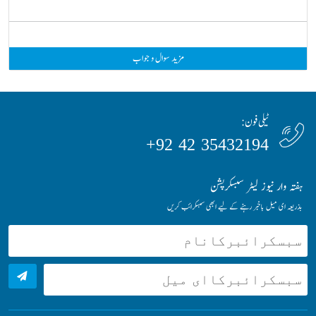
مزید سوال و جواب
ٹیلی فون:
35432194 42 92+
ہفتہ وار نیوز لیٹر سبسکرپشن
بذریعہ ای میل باخبر رہنے کے لیے ابھی سبسکرائب کریں