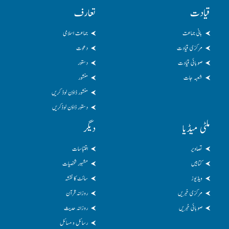
قیادت
تعارف
بانی جماعت
جماعت اسلامی
مرکزی قیادت
دعوت
صوبائی قیادت
دستور
شعبہ جات
منشور
منشور ڈاؤن لوڈ کریں
دستور ڈاؤن لوڈکریں
ملٹی میڈیا
دیگر
تصاویر
اقتباسات
کتابیں
مشہور شخصیات
ویڈیوز
سائٹ کا نقشہ
مرکزی خبریں
روزانہ قرآن
صوبائی خبریں
روزانہ حدیث
رسائل و مسائل