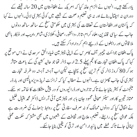
یادرکھتے ہیں۔ انہوں نے الزام عائد کیا کہ امریکہ نے افغانستان میں 20 سالہ قبضے کے
دوران نہ ہسپتال بنائے اور نہ ہی تعلیم و صحت کے شعبے میں کوئی بہتری لائی۔انہوں نے کہا
کہ پاکستان اور افغانستان کے تعلقات کی بہتری میں حکومتی سطح کے ساتھ ساتھ دونوں
جانب کے سیاسی قائدین،علماء کرام،تاجر،دانشور،صحافی،کھلاڑی،شاعر،ادیب اور فنکار باہمی
ملاقاتوں اور رابطوں کے ذریعے اہم کرداراداکرسکتے ہیں۔
پاک افغان جوائنٹ چیمبر آف کامرس کے ڈپٹی چیئرمین ضیاء الحق سرحدی نے اس موقع پر
کہا کہ پاک افغان تجارت کا حجم پہلے 2.5 ارب ڈالر تھا جو حالیہ کشیدگی کے باعث متاثر
ہوکر 80 کروڑ ڈالر کی کم ترین سطح پر پہنچاہے لیکن اب آہستہ آہستہ دو طرفہ تجارت
بہتری کی جانب گامزن ہے۔انہوں نے مطالبہ کیا کہ ٹرانزٹ ٹریڈ،ویزہ پالیسی اور بارڈر
مینجمنٹ کو بہتر بنایا جائے تاکہ تاجروں اورڈرائیوروں کو در پیش مشکلات کا خاتمہ ہو سکے۔
ممتاز تجزیہ کاراور سینئر صحافی محمود جان بابر اور چیئرمین آئی آر ایس ڈاکٹر محمد اقبال خلیل
نے اتفاق کیا کہ دونوں ممالک کو نہ صرف سفارتی سطح پر روابط بڑھانے کی ضرورت ہے
بلکہ عوامی سطح پر رابطے، تعلیم، علاج اور ثقافت کے شعبوں میں بھی مشترکہ حکمت عملی
اپنائی جائے تاکہ خطے میں پائیدار امن اور ترقی کو یقینی بنایا جاسکے۔