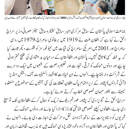
جماعت اسلامی پاکستان کے سابق مرکزی امیر،سابق سینیٹروسابق سینئر صوبائی وزیر سراج
الحق نے کہا ہے کہ افغان ملت نے 1919 میں برطانوی سامراج،1979میں روسی
سامراج اور 2001میں امریکی سامراج کی قیات میں نیٹو فورسز کو شکست دیکر ثابت کیا
کہ یہ خطہ کسی کا تابع نہیں۔ پاکستان اور افغانستان کے درمیان بد اعتمادی کی خلیج ختم ہونی
چاہیے اور دونوں ممالک کو ترقی، تجارت اور تعلیم وصحت کے شعبوں میں ایک دوسرے
کے شراکت دار بننا چاہیے۔انہوں نے ان خیالات کااظہار انسٹیٹیوٹ آف ریجنل اسٹڈیز
(آئی آرایس) پشاور کے زیراہتمام پاک افغان تعلقات کی نئی جہتیں کے موضوع پر منعقدہ
سیمینار سے بطور مہمان خصوصی خطاب کرتے ہوئے کیاہے۔
سراج الحق نے تجویز دی کہ پشاور طورخم ریلوے ٹریک کو بحال کرکے افغانستان تک توسیع
دی جائے، افغانوں کیلئے خصوصی شناختی کارڈز کا اجرا کیا جائے اور دونوں ممالک کے
شہریوں کو دستاویزات کے ساتھ آزادانہ نقل و حرکت کی اجازت دی جائے۔ انہوں نے
کہا کہ پاکستان اور افغانستان دو آزاد وخودمختار پڑوسی ممالک ہیں جو مذہب،ثقافت،زبان اور