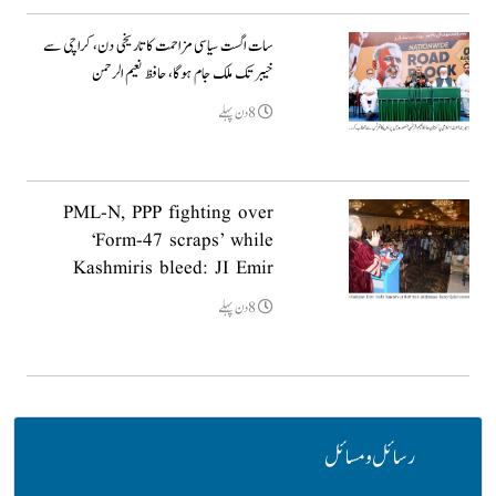
سات اگست سیاسی مزاحمت کا تاریخی دن، کراچی سے
خیبر تک ملک جام ہوگا، حافظ نعیم الرحمن
8دن پہلے
PML-N, PPP fighting over
‘Form-47 scraps’ while
Kashmiris bleed: JI Emir
8دن پہلے
رسائل و مسائل