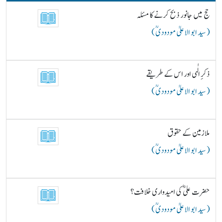
حج میں جانور ذبح کرنے کا مسئلہ
( سید ابو الاعلیٰ مودودیؒ )
ذکرِ الٰہی اور اس کے طریقے
( سید ابو الاعلیٰ مودودیؒ )
ملازمین کے حقوق
( سید ابو الاعلیٰ مودودیؒ )
حضرت علیؓ کی امیدواری خلافت؟
( سید ابو الاعلیٰ مودودیؒ )