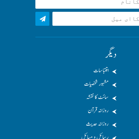
دیگر
اقتباسات
مشہور شخصیات
سائٹ کا نقشہ
روزانہ قرآن
روزانہ حدیث
رسائل و مسائل