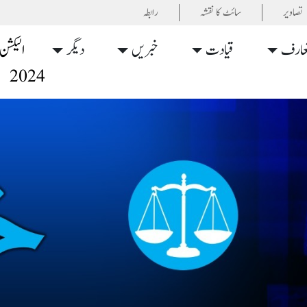
تصاویر
سائٹ کا نقشہ
رابطہ
عارف
قیادت
خبریں
دیگر
الیکشن
2024