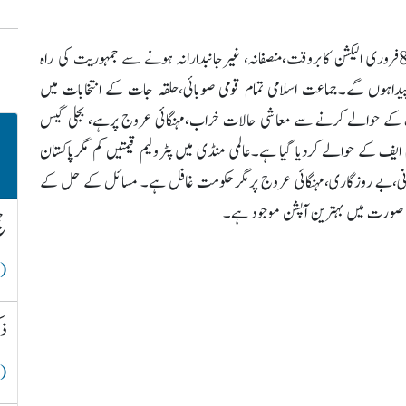
ملک کی سیاسی صورتحال پر بات کرتے ہوئے ان کا کہنا تھا کہ 8فروری الیکشن کابروقت،منصفانہ، غیرجانبدارانہ ہونے سے جمہوریت کی راہ
داہوں گے۔جماعت اسلامی تمام قومی صوبائی،حلقہ جات کے انتخابات میں
ف کے حوالے کرنے سے معاشی حالات خراب،مہنگائی عروج پرہے، بجلی گیس
 ایف کے حوالے کردیا گیا ہے۔عالمی منڈی میں پٹرولیم قیمتیں کم مگرپاکستان
نوانی،بے روزگاری،مہنگائی عروج پرمگرحکومت غافل ہے۔ مسائل کے حل کے
ی صورت میں بہترین آپشن موجود ہے۔
حج
( 
ذک
( 