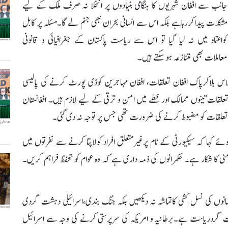
جانب سے افغان شہریوں کا ہنگامی بنیادوں پر انخلا نہ صرف ملک کے لیے
مشکلات پیداکررہاہے بلکہ اس سے انسانی بحران بھی جنم لے گا۔مسئلہ پر کابل
کواعتماد میں نہ لیا گیا تو اس سے ریاست پاکستان کے جغرافیائی و قانونی
معاملات بھی متنازعہ ہوسکتے ہیں۔
اس بلاکرپاک افغان تعلقات، افغان مہاجرین کوڈی پورٹ کرنے کی پالیسی
 تعلقات تینوں ممالک اور خطے میں امن و ترقی کے لیے لازم ہیں۔ افغانستان
ان تعلقات کو مضبوط کرنے کی ضرورت تھی جس پر توجہ نہ دی گئی۔
 ہوئے کہا کہ سیکیورٹی کے نام پرغیرمتعلق افراد کولاپتا کرنے سے نفرتوں میں
منی کا شکار ہے۔ حکمرانوں کی ذمہ داری ہے کہ وہ عوام کو تحفظ فراہم کریں۔
مانوں کی نسل کشی کاتماشہ نہ دیکھیں بلکہ جنگ بندی،اسرائیلی دہشت گردی
شت گردریاست ہے۔برطانیہ و امریکہ کی سرپرستی کرنے کی وجہ سے اسرائیل