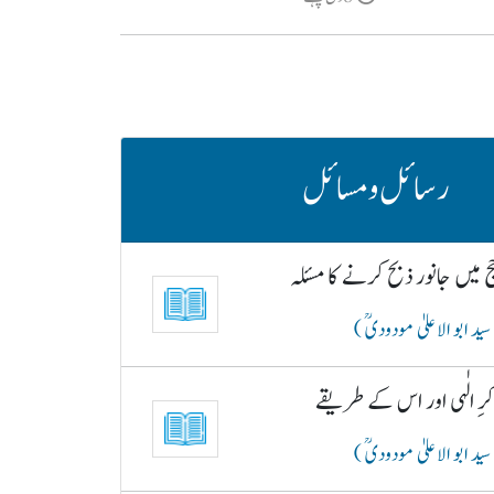
رسائل و مسائل
 میں جانور ذبح کرنے کا مسئلہ
سید ابو الاعلیٰ مودودیؒ )
رِ الٰہی اور اس کے طریقے
سید ابو الاعلیٰ مودودیؒ )