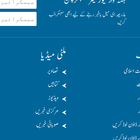
ہفتہ وار نیوز لیٹر سبسکرپشن
بذریعہ ای میل باخبر رہنے کے لیے ابھی سبسکرائب
کریں
ف
ملٹی میڈیا
ت اسلامی
تصاویر
ت
کتابیں
ر
ویڈیوز
ر
مرکزی خبریں
 ڈاؤن لوڈ کریں
صوبائی خبریں
ر ڈاؤن لوڈکریں