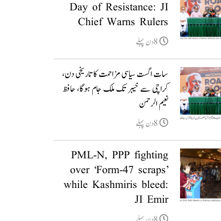
Day of Resistance: JI
Chief Warns Rulers
8دن پہلے
سات اگست سیاسی مزاحمت کا تاریخی دن،
کراچی سے خیبر تک ملک جام ہوگا، حافظ
نعیم الرحمن
8دن پہلے
PML-N, PPP fighting
over ‘Form-47 scraps’
while Kashmiris bleed:
JI Emir
8دن پہلے