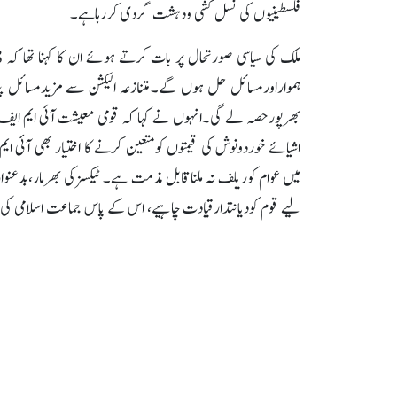
فلسطینیوں کی نسل کشی ودہشت گردی کررہاہے۔
ہمواراورمسائل حل ہوں گے۔متنازعہ الیکشن سے مزیدمسائل پی
بھرپورحصہ لے گی۔انہوں نے کہا کہ قومی معیشت آئی ایم ای
اشیائے خوردونوش کی قیمتوں کومتعین کرنے کا اختیار بھی آئی ایم
میں عوام کوریلف نہ ملناقابل مذمت ہے۔ ٹیکسزکی بھرمار،بدع
لیے قوم کودیانتدارقیادت چاہیے، اس کے پاس جماعت اسلامی ک