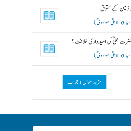
لازمین کے حقوق
سید ابو الاعلیٰ مودودیؒ )
ضرت علیؓ کی امیدواری خلافت؟
سید ابو الاعلیٰ مودودیؒ )
مزید سوال و جواب