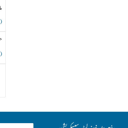
م
( 
ح
( 