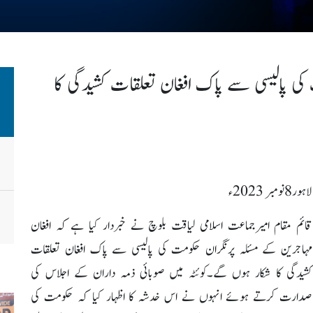
کی پالیسی سے پاک افغان تعلقات کشیدگی کا
لاہور8نومبر 2023ء
قائم مقام امیرجماعت اسلامی لیاقت بلوچ نے خبردار کیا ہے کہ افغان
مہاجرین کے مسئلہ پرنگران حکومت کی پالیسی سے پاک افغان تعلقات
کشیدگی کا شکار ہوں گے۔کوئٹہ میں صوبائی ذمہ داران کے اجلاس کی
صدارت کرتے ہوئے انہوں نے اس خدشہ کا اظہار کیا کہ حکومت کی