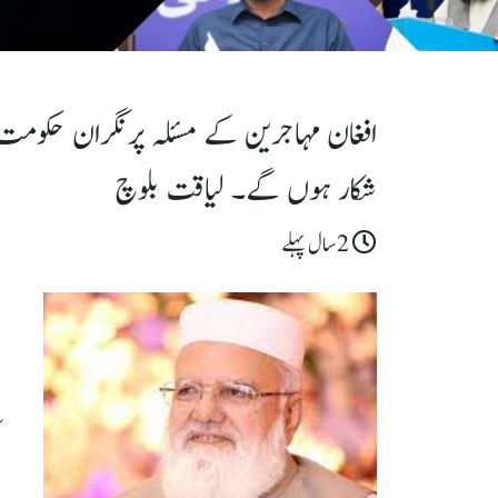
افغان مہاجرین کے مسئلہ پرنگران حکومت 
شکار ہوں گے۔ لیاقت بلوچ
2سال پہلے