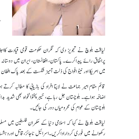
لیاقت بلوچ نے تجویز دی کہ نگران حکومت قومی قیادت کااجل
پراتفاق رائے پیداکرے۔ پاکستان، افغانستان، ایران میں دوستانہ
میں امریکا اور نیٹو افواج کی ذلت آمیز شکست کے بعد پاک افغ
قائم مقام امیر جماعت نے لاپتا افراد کی بازیابی کا مطالبہ کرتے
اضافہ ہواہے۔ بلوچستان جل رہا ہے، خیبرپختوانخواہ بھی شدید بدا
بلوچستان کے عوام کی محرومیاں دور کی جائیں۔
لیاقت بلوچ نے کہا کہ اسلامی دنیا کے حکمران فلسطین میں مسل
رکھوانے میں فوری کرداراداکریں۔اسرائیل ناجائز،قاتل اوردہ