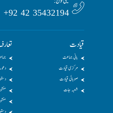
ٹیلی فون:
35432194 42 92+
قیادت
تعار
بانی جماعت
جماع
مرکزی قیادت
دعو
صوبائی قیادت
دستو
شعبہ جات
منشو
منشور
دستو