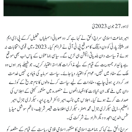
لاہور27 جون 2023ئ
امیرجماعت اسلامی سراج الحق نے کہا ہے کہ دو صوبائی اسمبلیاں تحلیل کرکے پی ڈی ایم
اور پیپلز پارٹی کو ون ویلنگ کا موقع پی ٹی آئی نے فراہم کیا۔ 2023 ءمیں قومی انتخابات نہ
ہوئے تو سیاست دان بلدیاتی الیکشن ہی لڑیں گے۔ سیاسی جماعتوں کے پاس اب بھی موقع
ہے پائیدار جمہوریت کے قیام کے لیے مذاکرات کاراستہ اختیار کریں۔ جو فیصلے باہر ہوں وہ
ملک کے مفاد میں نہیں، عوام کو اختیار دیا جائے۔ سیاست سرمایہ کی بنیاد پر نہیں خدمت
اور کردار پر ہونی چاہیے، مفادات کے لیے سیاست کرنے والوں کا نام تاریخ کے کوڑے
دان میں ملے گا۔ ان خیالات کا اظہارانھوں نے منصورہ میں منشور کمیٹی کے اجلاس کی
صدارت کرتے ہوئے کیا۔ اجلاس میں نائب امیر ڈاکٹر فرید پراچہ، سیکرٹری جنرل امیر
العظیم، ڈپٹی سیکرٹری جنرل محمد اصغر، سیکرٹری اطلاعات قیصر شریف، ناظم سوشل میڈیا
شمس الدین امجد و دیگر افراد نے شرکت کی۔
سراج الحق نے کہا کہ جماعت اسلامی کا منشور اسلامی فلاحی ریاست کے قیام کے مقصد کو