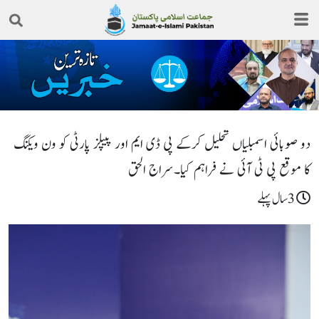
دو صوبائی اسمبلیاں تحلیل کرکے پی ڈی ایم اور پیپلز پارٹی کو ون ویلنگ
کا موقع پی ٹی آئی نے فراہم کیا۔سراج الحق
3سال پہلے