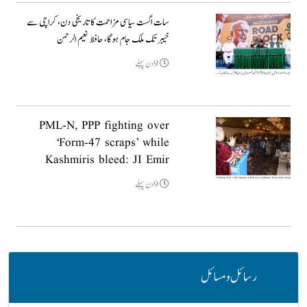
سات اگست سیاسی مزاحمت کا تاریخی دن، کراچی سے
خیبر تک ملک جام ہوگا، حافظ نعیم الرحمن
9دن پہلے
PML-N, PPP fighting over
‘Form-47 scraps’ while
Kashmiris bleed: JI Emir
9دن پہلے
رسائل و مسائل