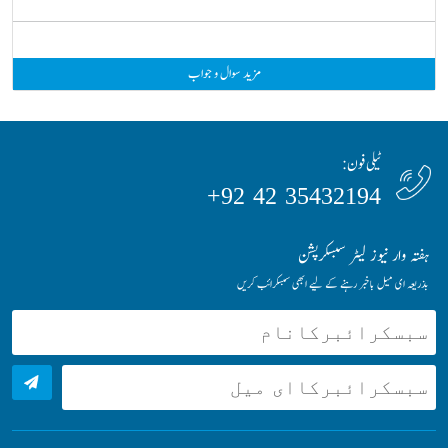
مزید سوال و جواب
ٹیلی فون:
35432194 42 92+
ہفتہ وار نیوز لیٹر سبسکرپشن
بذریعہ ای میل باخبر رہنے کے لیے ابھی سبسکرائب کریں