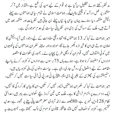
مدنظررکھتے ہوئے تشکیل دیا گیا ہے جو قوم کے لیے امید کی شمع ہے، اقتدار میں آ کر
منشور پر عمل درآمد کو یقینی بنائیںگے۔ جماعت اسلامی نے تمام سیاسی جماعتوں سے پہلے
الیکشن منشور دیا، ہمارے یہاں سیاسی پارٹیاں پہلے بن جاتی ہیں نظریات اور منشور بعد میں
آتے ہیں، ملک کے مسائل کی بڑی وجہ نظریاتی سیاست کی عدم موجودگی ہے۔
امیر جماعت نے کہا کہ 13 جماعتوں کا اتحاد وقتی مفادات کے لیے وجود میں آیا، الیکشن کا
اعلان ہوتے ہی ان کا شیرازہ بکھر جائے گا، موجودہ اور سابقہ حکمران جماعتوں کی پالیسیوں
میں کوئی اختلاف نہیں، قوم ان کو اچھی طرح پہچان لے۔ جمہوری حکومت کا مقصد
اداروں کو مضبوط کرنا ہوتا ہے، ہمارے ہاں 75برسوں سے اداروں کو کمزور کرنے یا اپنے
مقاصد کے لیے استعمال کی روش جاری رہی ہے۔ سیاست دانوں کی مالی کمزوریاں ہیں،
اسٹیبلشمنٹ کی چھتری کے بغیر پی ڈی ایم، پیپلزپارٹی اور پی ٹی آئی سیاست نہیں کرسکتیں۔
امیر جماعت نے کہا کہ حکمران جماعتیں ڈلیور نہیں کر سکیں، ان کا بیانیہ کارکردگی کا نہیں،
ایک دوسرے پر الزام تراشی کا ہے۔ ملک میں تین کروڑ بچے سکولوں سے باہر ہیں، عدالتی
نظام 128ویں نمبر پر ہے، 80فیصد سے زائد آبادی مضرصحت پانی پینے پر مجبور ہے، عدلیہ
تقسیم ہے، کمزور کو انصاف نہیں ملتا، طاقتور قانون کو موم کی ناک سمجھتا ہے۔ جمہوریت یہ