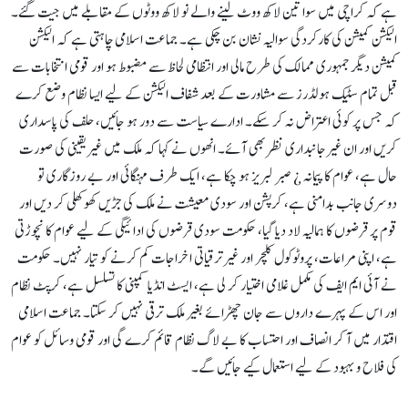
ہے کہ کراچی میں سوا تین لاکھ ووٹ لینے والے نو لاکھ ووٹوں کے مقابلے میں جیت گئے۔
الیکشن کمیشن کی کارکردگی سوالیہ نشان بن چکی ہے۔ جماعت اسلامی چاہتی ہے کہ الیکشن
کمیشن دیگر جمہوری ممالک کی طرح مالی اور انتظامی لحاظ سے مضبوط ہو اور قومی انتخابات سے
قبل تمام سٹیک ہولڈرز سے مشاورت کے بعد شفاف الیکشن کے لیے ایسا نظام وضع کرے
کہ جس پر کوئی اعتراض نہ کر سکے۔ ادارے سیاست سے دور ہو جائیں، حلف کی پاسداری
کریں اور ان غیرجانبداری نظر بھی آئے۔ انھوں نے کہا کہ ملک میں غیریقینی کی صورت
حال ہے، عوام کا پیمانہ ¿ صبر لبریز ہو چکا ہے، ایک طرف مہنگائی اور بے روزگاری تو
دوسری جانب بدامنی ہے، کرپشن اور سودی معیشت نے ملک کی جڑیں کھوکھلی کر دیں اور
قوم پر قرضوں کا ہمالیہ لاد دیا گیا، حکومت سودی قرضوں کی ادائیگی کے لیے عوام کا نچوڑتی
ہے، اپنی مراعات، پروٹوکول کلچر اور غیرترقیاتی اخراجات کم کرنے کو تیار نہیں۔ حکومت
نے آئی ایم ایف کی مکمل غلامی اختیار کر لی ہے، ایسٹ انڈیا کمپنی کا تسلسل ہے، کرپٹ نظام
اور اس کے پہرے داروں سے جان چھڑائے بغیر ملک ترقی نہیں کر سکتا۔ جماعت اسلامی
اقتدار میں آ کر انصاف اور احتساب کا بے لاگ نظام قائم کرے گی اور قومی وسائل کو عوام
کی فلاح و بہبود کے لیے استعمال کیے جائیں گے۔