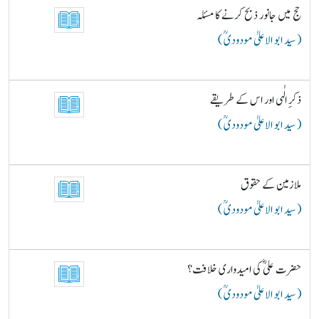
حج میں جانور ذبح کرنے کا مسئلہ
( سید ابو الاعلیٰ مودودیؒ )
ذکرِ الٰہی اور اس کے طریقے
( سید ابو الاعلیٰ مودودیؒ )
ملازمین کے حقوق
( سید ابو الاعلیٰ مودودیؒ )
حضرت علیؓ کی امیدواری خلافت؟
( سید ابو الاعلیٰ مودودیؒ )