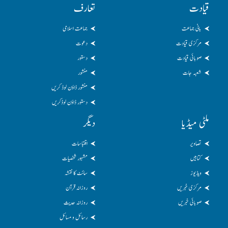
قیادت
تعارف
بانی جماعت
جماعت اسلامی
مرکزی قیادت
دعوت
صوبائی قیادت
دستور
شعبہ جات
منشور
منشور ڈاؤن لوڈ کریں
دستور ڈاؤن لوڈکریں
ملٹی میڈیا
دیگر
تصاویر
اقتباسات
کتابیں
مشہور شخصیات
ویڈیوز
سائٹ کا نقشہ
مرکزی خبریں
روزانہ قرآن
صوبائی خبریں
روزانہ حدیث
رسائل و مسائل