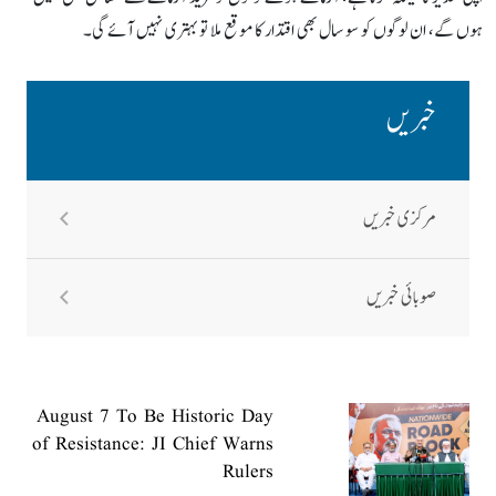
ہوں گے، ان لوگوں کو سو سال بھی اقتدار کا موقع ملا تو بہتری نہیں آئے گی۔
خبریں
مرکزی خبریں
صوبائی خبریں
August 7 To Be Historic Day
of Resistance: JI Chief Warns
Rulers