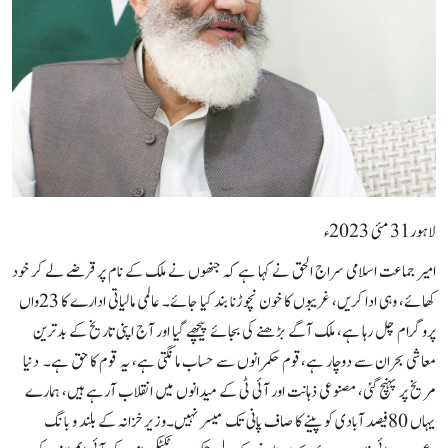
لاہور31 مئی 2023ء
امیر جماعت اسلامی سراج الحق نے کہا ہے کہ جنھوں نے ملک کے نام پر قرضے لے کر خود
کھائے، وہی ادا کریں، غریبوں کا خون نچوڑنا بند کیا جائے۔ عالمی مالیاتی ادارے کا 23واں
پروگرام چل رہا ہے، ملک آگے بڑھنے کی بجائے پیچھے گیا اور آج اپنی تاریخ کے بدترین
معاشی بحران سے دوچار ہے،قوم حکمرانوں سے حساب مانگتی ہے، یہ قوم کا حق ہے۔ دنیا
مریخ پر پہنچ گئی، مصنوعی ذہانت اور آئی ٹی کے میدانوں میں انقلاب آرہے ہیں، ہمارے
یہاں 80فیصد آبادی کو پینے کا صاف پانی تک میسر نہیں۔وزیرخزانہ کے بلند و بانگ