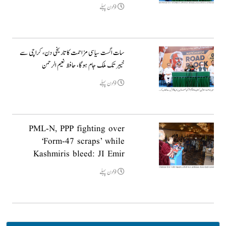
9دن پہلے
سات اگست سیاسی مزاحمت کا تاریخی دن، کراچی سے
خیبر تک ملک جام ہوگا، حافظ نعیم الرحمن
9دن پہلے
PML-N, PPP fighting over
‘Form-47 scraps’ while
Kashmiris bleed: JI Emir
9دن پہلے