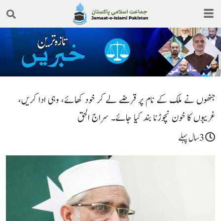
جنھوں نے ملک کے نام پر قرضے لے کر خود کھائے، وہی ادا کریں،
غریبوں کا خون نچوڑنا بند کیا جائے۔ سراج الحق
3سال پہلے