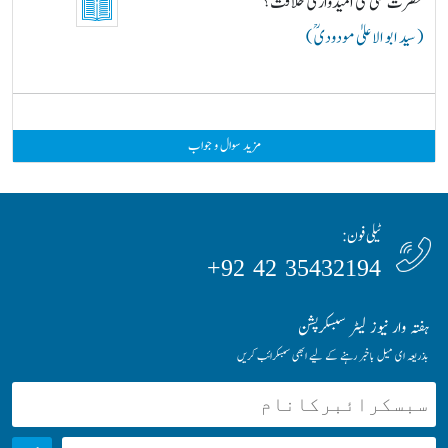
حضرت علیؓ کی امیدواری خلافت؟
( سید ابو الاعلیٰ مودودیؒ )
مزید سوال و جواب
ٹیلی فون:
35432194 42 92+
ہفتہ وار نیوز لیٹر سبسکرپشن
بذریعہ ای میل باخبر رہنے کے لیے ابھی سبسکرائب کریں