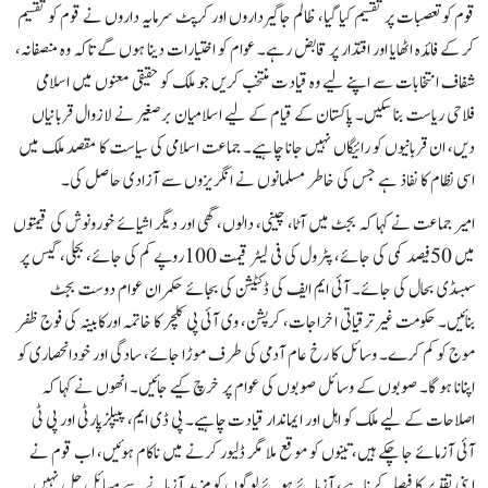
قوم کو تعصبات پر تقسیم کیا گیا، ظالم جاگیرداروں اور کرپٹ سرمایہ داروں نے قوم کو تقسیم
کر کے فائدہ اٹھایا اور اقتدار پر قابض رہے۔ عوام کو اختیارات دینا ہوں گے تاکہ وہ منصفانہ،
شفاف انتخابات سے اپنے لیے وہ قیادت منتخب کریں جو ملک کو حقیقی معنوں میں اسلامی
فلاحی ریاست بنا سکیں۔ پاکستان کے قیام کے لیے اسلامیان برصغیر نے لازوال قربانیاں
دیں، ان قربانیوں کو رائیگاں نہیں جانا چاہیے۔ جماعت اسلامی کی سیاست کا مقصد ملک میں
اسی نظام کا نفاذ ہے جس کی خاطر مسلمانوں نے انگریزوں سے آزادی حاصل کی۔
امیر جماعت نے کہا کہ بجٹ میں آٹا، چینی، دالوں، گھی اور دیگر اشیائے خورونوش کی قیمتوں
میں 50فیصد کمی کی جائے، پٹرول کی فی لیٹر قیمت 100روپے کم کی جائے، بجلی، گیس پر
سبسڈی بحال کی جائے۔ آئی ایم ایف کی ڈکٹیشن کی بجائے حکمران عوام دوست بجٹ
بنائیں۔ حکومت غیرترقیاتی اخراجات، کرپشن، وی آئی پی کلچر کا خاتمہ اورکابینہ کی فوج ظفر
موج کو کم کرے۔ وسائل کا رخ عام آدمی کی طرف موڑا جائے، سادگی اور خودانحصاری کو
اپنانا ہو گا۔ صوبوں کے وسائل صوبوں کی عوام پر خرچ کیے جائیں۔ انھوں نے کہا کہ
اصلاحات کے لیے ملک کو اہل اور ایماندار قیادت چاہیے۔ پی ڈی ایم، پیپلزپارٹی اور پی ٹی
آئی آزمائے جا چکے ہیں، تینوں کو موقع ملا مگر ڈلیور کرنے میں ناکام ہوئیں، اب قوم نے
اپنی تقدیر کا فیصلہ کرنا ہے، آزمائے ہوئے لوگوں کو مزید آزمانے سے مسائل حل نہیں