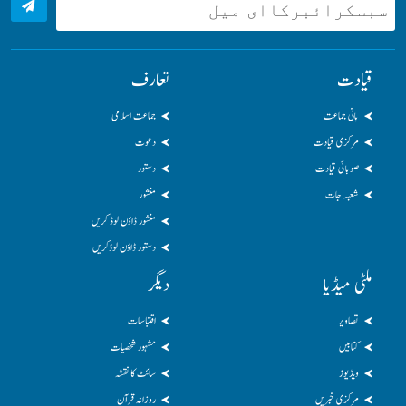
قیادت
تعارف
بانی جماعت
جماعت اسلامی
مرکزی قیادت
دعوت
صوبائی قیادت
دستور
شعبہ جات
منشور
منشور ڈاؤن لوڈ کریں
دستور ڈاؤن لوڈکریں
ملٹی میڈیا
دیگر
تصاویر
اقتباسات
کتابیں
مشہور شخصیات
ویڈیوز
سائٹ کا نقشہ
مرکزی خبریں
روزانہ قرآن