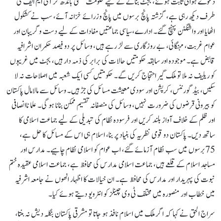
دعوے ہوائی ثابت ہوئے، بجٹ بنانے کے لیے حکومت ٹکٹکی باندھ کر آئی ایم ایف کی
طرف دیکھ رہی ہے، گزشتہ پانچ برسوں میں پانچ وزرائے خزانہ آئے، سب نے کشکول
اٹھایا اور واشنگٹن پہنچ گئے۔ ادارے،سیاسی جماعتیں مفادات کے لیے دست وگریبان اور
عوام غربت، مہنگائی، بے روزگاری سے لڑ رہے ہیں، وسائل پر دو فیصد حکمران اشرافیہ
قابض ہے۔ موجودہ اور سابقہ حکومتیں حالات کی برابر کی ذمہ دار ہیں، بجٹ میں غریبوں
کو ریلیف نہ ملا تو ملک گیر احتجاج کریں گے۔ حکومتیں کسی ایک شعبہ میں اصلاحات نہ لا
سکیں، بیڈ گورننس، کرپشن اور سودی معیشت مسائل کی جڑ ہیں۔ وسائل سے مالامال پاکستان
کو بیرونی قرضوں کی ضرورت نہیں، وسائل کی منصفانہ تقسیم ممکن بنانا ہو گی۔ علما ناانصافی
اور ظلم کے خلاف آواز بلند کریں اور فرسودہ نظام کی تبدیلی کے لیے جماعت اسلامی کا
ساتھ دیں۔ پاکستان دو قومی نظریہ کی بنیاد پر بنا، اسلام ہی اس کے مسائل کا حل ہے،
75برسوں میں سب نظام آزمائے گئے، اب عوام کو اسلامی نظام چاہیے۔ مدارس اور
مساجد اسلام کے قلعے ہیں، جماعت اسلامی مدارس کی محافظ ہے، جماعت اسلامی عقیدہ ختم
نبوت کی پہریدار اور مدارس کی محافظ ہے۔ ان خیالات کا اظہار انھوں نے جامعہ اشرفیہ
میں خطاب اور منصورہ میں مختلف ٹی وی چینلز کو انٹرویو دیتے ہوئے کیا۔
سراج الحق نے کہا کہ اگر ملک میں اسلام نافذ ہو جاتا تو مشرقی پاکستان بنگلہ دیش نہ بنتا،