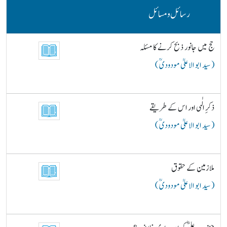
رسائل و مسائل
حج میں جانور ذبح کرنے کا مسئلہ
( سید ابو الاعلیٰ مودودیؒ )
ذکرِ الٰہی اور اس کے طریقے
( سید ابو الاعلیٰ مودودیؒ )
ملازمین کے حقوق
( سید ابو الاعلیٰ مودودیؒ )