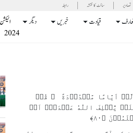
تصاویر
سائٹ کا نقشہ
رابطہ
عارف
قیادت
خبریں
دیگر
الیکشن
2024
َّاۤ اَيَّامًا مَّعۡدُوۡدَةً ‌ ؕ قُلۡ
لَنۡ يُّخۡلِفَ اللّٰهُ عَهۡدَهٗۤ‌ اَمۡ
مُوۡنَ‏ ﴿۸۰﴾