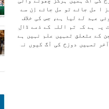
خ کی آگ ہمیں ہرگز چھونے والی
ز ا مل جائے تو مل جائے اِن سے
ی عہد لے لیا ہے، جس کی خلاف
 یہ ہے کہ تم اللہ کے ذمے ڈال
ن کے متعلق تمہیں علم نہیں ہے
آخر تمہیں دوزخ کی آگ کیوں نہ