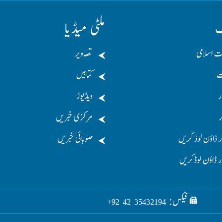
ف
ملٹی میڈیا
ت اسلامی
تصاویر
ت
کتابیں
ر
ویڈیوز
ر
مرکزی خبریں
 ڈاؤن لوڈ کریں
صوبائی خبریں
ر ڈاؤن لوڈکریں
فیکس:
35432194 42 92+