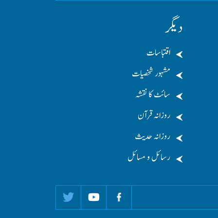
دیگر
اقتباسات
مشہور شخصیات
سائٹ کا نقشہ
روزانہ قرآن
روزانہ حدیث
رسائل و مسائل