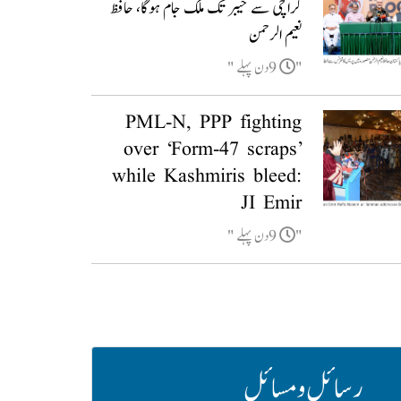
کراچی سے خیبر تک ملک جام ہوگا، حافظ
نعیم الرحمن
9دن پہلے
PML-N, PPP fighting
over ‘Form-47 scraps’
while Kashmiris bleed:
JI Emir
9دن پہلے
رسائل و مسائل