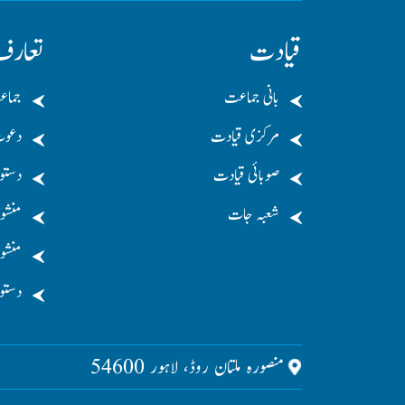
قیادت
تعار
بانی جماعت
جماع
مرکزی قیادت
دعو
صوبائی قیادت
دستو
شعبہ جات
منشو
منشور
دستو
منصورہ ملتان روڈ، لاہور 54600