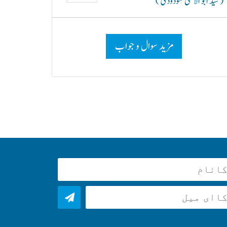
( سید ابو الاعلیٰ مودودیؒ )
مزید سوال و جواب