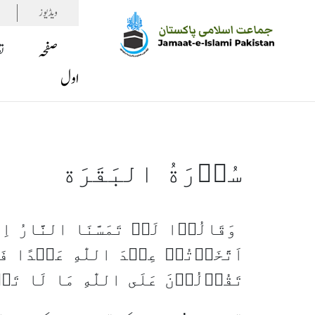
ویڈیوز
صفحہ
ت
اول
سُوۡرَةُ البَقَرَة
وَقَالُوۡا لَنۡ تَمَسَّنَا النَّارُ اِل
اَتَّخَذۡتُمۡ عِنۡدَ اللّٰهِ عَهۡدًا فَ
تَقُوۡلُوۡنَ عَلَى اللّٰهِ مَا لَا تَعۡلَ