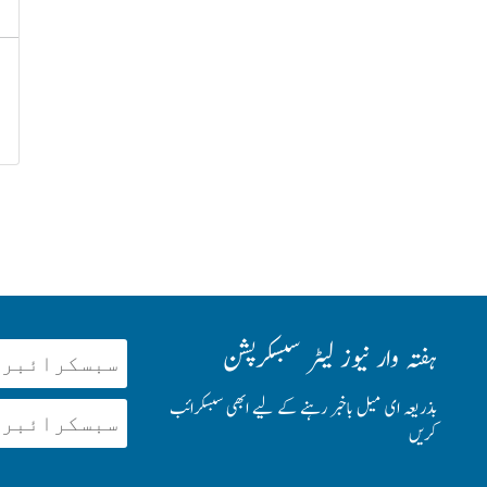
ہفتہ وار نیوز لیٹر سبسکرپشن
بذریعہ ای میل باخبر رہنے کے لیے ابھی سبسکرائب
کریں