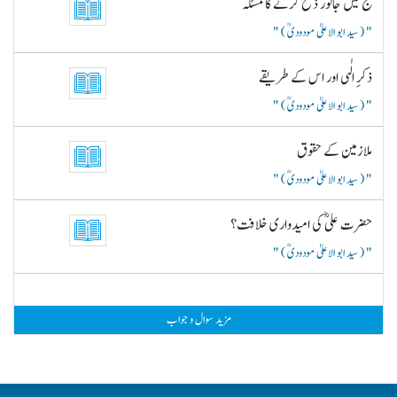
حج میں جانور ذبح کرنے کا مسئلہ
( سید ابو الاعلیٰ مودودیؒ )
ذکرِ الٰہی اور اس کے طریقے
( سید ابو الاعلیٰ مودودیؒ )
ملازمین کے حقوق
( سید ابو الاعلیٰ مودودیؒ )
حضرت علیؓ کی امیدواری خلافت؟
( سید ابو الاعلیٰ مودودیؒ )
مزید سوال و جواب