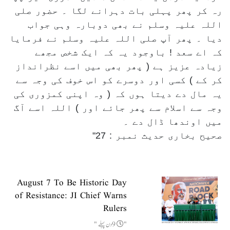
رہ کر پھر پہلی بات دہرانے لگا ۔ حضور صلی
اللہ علیہ وسلم نے بھی دوبارہ وہی جواب
دیا ۔ پھر آپ صلی اللہ علیہ وسلم نے فرمایا
کہ اے سعد ! باوجود یہ کہ ایک شخص مجھے
زیادہ عزیز ہے ( پھر بھی میں اسے نظرانداز
کر کے ) کسی اور دوسرے کو اس خوف کی وجہ سے
یہ مال دے دیتا ہوں کہ ( وہ اپنی کمزوری کی
وجہ سے اسلام سے پھر جائے اور ) اللہ اسے آگ
میں اوندھا ڈال دے ۔
صحیح بخاری حدیث نمبر : 27
August 7 To Be Historic Day
of Resistance: JI Chief Warns
Rulers
9دن پہلے