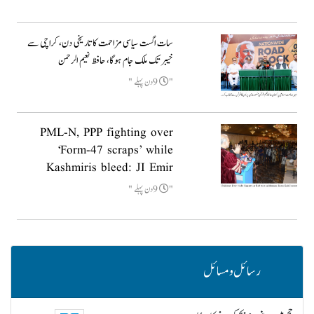
سات اگست سیاسی مزاحمت کا تاریخی دن، کراچی سے
خیبر تک ملک جام ہوگا، حافظ نعیم الرحمن
9دن پہلے
PML-N, PPP fighting over
‘Form-47 scraps’ while
Kashmiris bleed: JI Emir
9دن پہلے
رسائل و مسائل