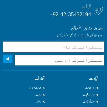
ٹیلی فون:
35432194 42 92+
ہفتہ وار نیوز لیٹر سبسکرپشن
بذریعہ ای میل باخبر رہنے کے لیے ابھی سبسکرائب کریں
قیادت
تعارف
بانی جماعت
جماعت اسلامی
مرکزی قیادت
دعوت
صوبائی قیادت
دستور