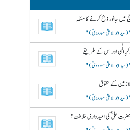
ج میں جانور ذبح کرنے کا مسئلہ
( سید ابو الاعلیٰ مودودیؒ )
کرِ الٰہی اور اس کے طریقے
( سید ابو الاعلیٰ مودودیؒ )
لازمین کے حقوق
( سید ابو الاعلیٰ مودودیؒ )
ضرت علیؓ کی امیدواری خلافت؟