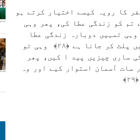
ر کا رویہ کیسے اختیار کرتے ہو
ے تم کو زندگی عطا کی، پھر وہی
وہی تمہیں دوبارہ زندگی عطا
کرے گا، پھر اسی کی طرف تمہیں پلٹ کر جانا ہے ﴿۲۸﴾ وہی تو
ی ساری چیزیں پید ا کیں، پھر
 سات آسمان استوار کیے اور وہ
﴾