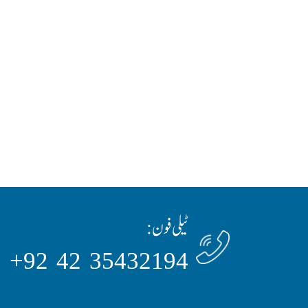
ٹیلی فون:
35432194 42 92+