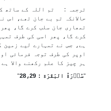
ترجمہ : تم اللہ کے ساتھ کف
حالانکہ تم بے جان تھے، اس ن
تمھاری جان سلب کرے گا، پھر 
ہے، جس نے تمہارے لیے زمین ک
اوپر کی طرف توجہ فرمائی اور
ہر چیز کا علم رکھنے والا ہے ﴿۲۹
سُوۡرَةُ البَقَرَة : 28،29