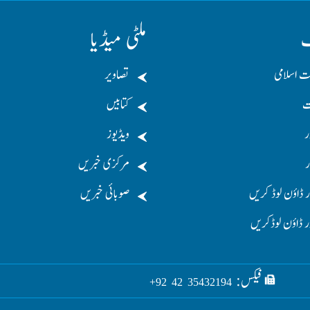
ف
ملٹی میڈیا
ت اسلامی
تصاویر
ت
کتابیں
ر
ویڈیوز
ر
مرکزی خبریں
 ڈاؤن لوڈ کریں
صوبائی خبریں
ر ڈاؤن لوڈکریں
فیکس:
35432194 42 92+