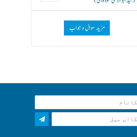
( سید ابو الاعلیٰ مودودیؒ )
مزید سوال و جواب