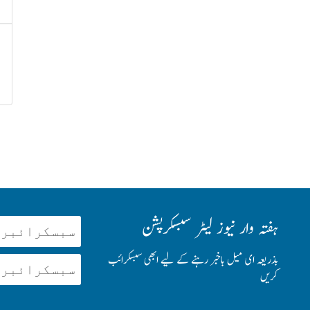
ہفتہ وار نیوز لیٹر سبسکرپشن
بذریعہ ای میل باخبر رہنے کے لیے ابھی سبسکرائب
کریں