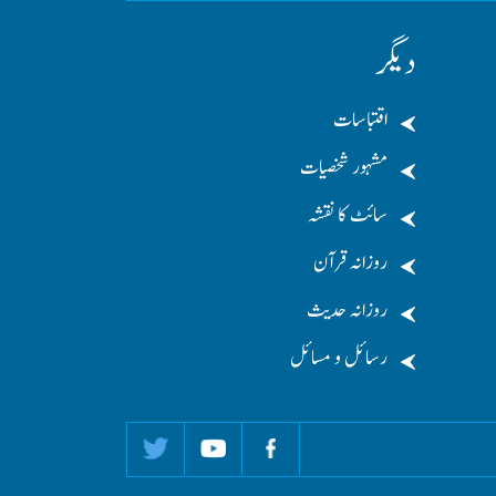
دیگر
اقتباسات
مشہور شخصیات
سائٹ کا نقشہ
روزانہ قرآن
روزانہ حدیث
رسائل و مسائل