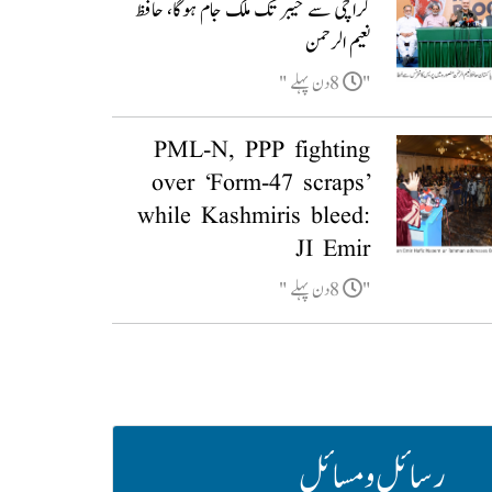
کراچی سے خیبر تک ملک جام ہوگا، حافظ
نعیم الرحمن
8دن پہلے
PML-N, PPP fighting
over ‘Form-47 scraps’
while Kashmiris bleed:
JI Emir
8دن پہلے
رسائل و مسائل