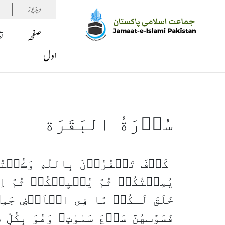
ویڈیوز
صفحہ
ت
اول
سُوۡرَةُ البَقَرَة
كَيۡفَ تَكۡفُرُوۡنَ بِاللّٰهِ وَڪُنۡتُ
فَسَوّٰٮهُنَّ سَبۡعَ سَمٰوٰتٍ‌ؕ وَهُوَ بِكُلِّ شَى