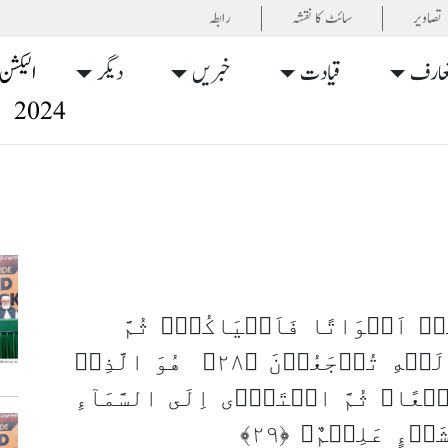
تصاویر
سائٹ کا نقشہ
رابطہ
عارف
قیادت
خبریں
دیگر
الیکشن
2024
مۡ اَمۡوَاتًا فَاَحۡيَاکُمۡ‌ۚ ثُمَّ
يُمِيۡتُكُمۡ ثُمَّ يُحۡيِيۡكُمۡ ثُمَّ اِلَيۡهِ تُرۡجَعُوۡنَ‏ ﴿۲۸﴾ هُوَ الَّذِىۡ
خَلَقَ لَـكُمۡ مَّا فِى الۡاَرۡضِ جَمِيۡعًا ثُمَّ اسۡتَوٰۤى اِلَى السَّمَآءِ
ۡءٍ عَلِيۡمٌ‏ ﴿۲۹﴾