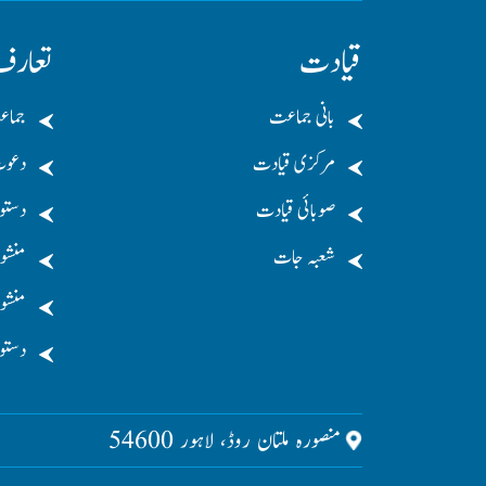
قیادت
تعار
بانی جماعت
جماع
مرکزی قیادت
دعو
صوبائی قیادت
دستو
شعبہ جات
منشو
منشور
دستو
منصورہ ملتان روڈ، لاہور 54600