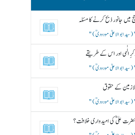
ج میں جانور ذبح کرنے کا مسئلہ
( سید ابو الاعلیٰ مودودیؒ )
کرِ الٰہی اور اس کے طریقے
( سید ابو الاعلیٰ مودودیؒ )
لازمین کے حقوق
( سید ابو الاعلیٰ مودودیؒ )
ضرت علیؓ کی امیدواری خلافت؟