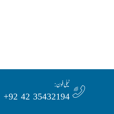
ٹیلی فون:
35432194 42 92+