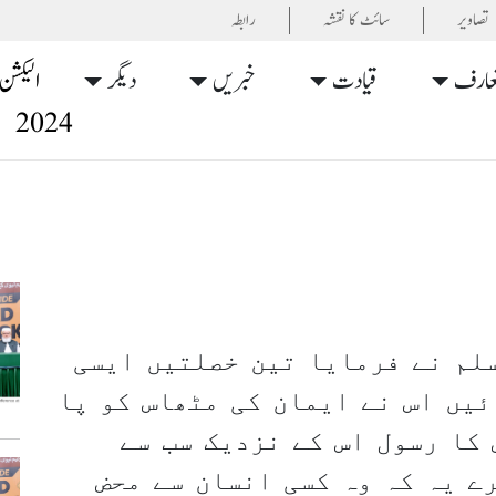
تصاویر
سائٹ کا نقشہ
رابطہ
عارف
قیادت
خبریں
دیگر
الیکشن
2024
سلم نے فرمایا تین خصلتیں ایسی
ئیں اس نے ایمان کی مٹھاس کو پا
 کا رسول اس کے نزدیک سب سے
ے یہ کہ وہ کسی انسان سے محض