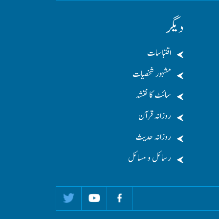
دیگر
اقتباسات
مشہور شخصیات
سائٹ کا نقشہ
روزانہ قرآن
روزانہ حدیث
رسائل و مسائل