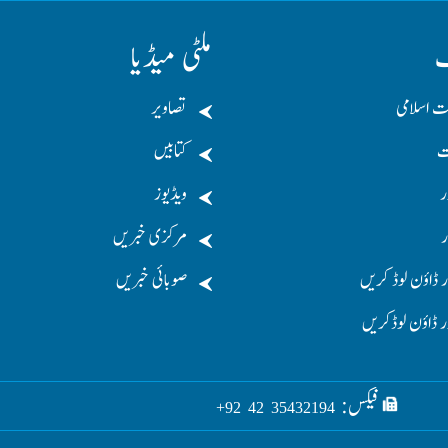
ف
ملٹی میڈیا
ت اسلامی
تصاویر
ت
کتابیں
ر
ویڈیوز
ر
مرکزی خبریں
 ڈاؤن لوڈ کریں
صوبائی خبریں
ر ڈاؤن لوڈکریں
فیکس:
35432194 42 92+