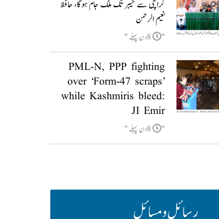
کراچی سے خیبر تک ملک جام ہوگا، حافظ
نعیم الرحمن
8دن پہلے
PML-N, PPP fighting
over ‘Form-47 scraps’
while Kashmiris bleed:
JI Emir
8دن پہلے
رسائل و مسائل