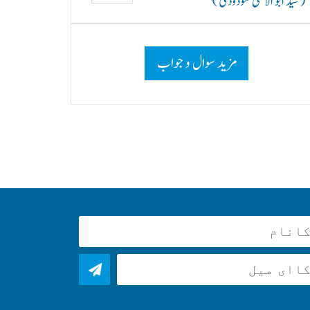
( سید ابو الاعلیٰ مودودیؒ )
مزید سوال و جواب