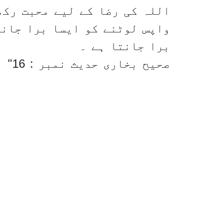
اللہ کی رضا کے لیے محبت رکھ
واپس لوٹنے کو ایسا برا جانے
برا جانتا ہے ۔
صحیح بخاری حدیث نمبر : 16