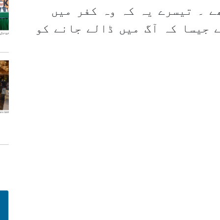
ے ۔ تیسرے یہ کہ وہ کفر میں
 جیسا کہ آگ میں ڈالے جانے کو