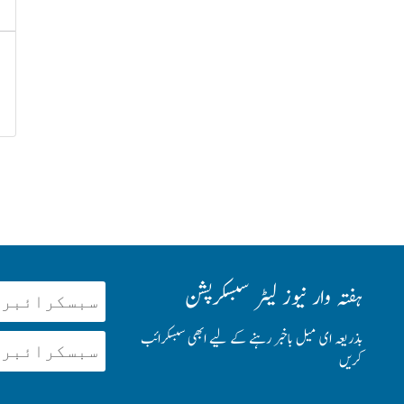
ہفتہ وار نیوز لیٹر سبسکرپشن
بذریعہ ای میل باخبر رہنے کے لیے ابھی سبسکرائب
کریں