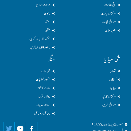
بانی جماعت
جماعت اسلامی
مرکزی قیادت
دعوت
صوبائی قیادت
دستور
شعبہ جات
منشور
منشور ڈاؤن لوڈ کریں
دستور ڈاؤن لوڈکریں
ملٹی میڈیا
دیگر
تصاویر
اقتباسات
کتابیں
مشہور شخصیات
ویڈیوز
سائٹ کا نقشہ
مرکزی خبریں
روزانہ قرآن
صوبائی خبریں
روزانہ حدیث
رسائل و مسائل
منصورہ ملتان روڈ، لاہور 54600