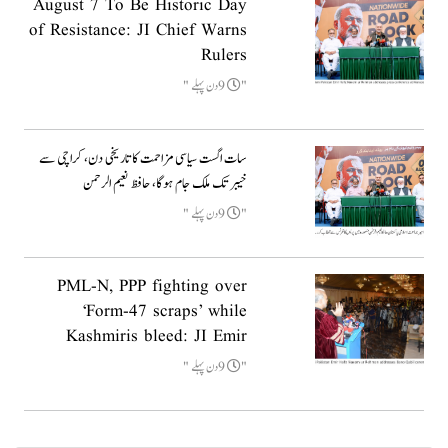
August 7 To Be Historic Day
of Resistance: JI Chief Warns
Rulers
9دن پہلے
سات اگست سیاسی مزاحمت کا تاریخی دن، کراچی سے
خیبر تک ملک جام ہوگا، حافظ نعیم الرحمن
9دن پہلے
PML-N, PPP fighting over
‘Form-47 scraps’ while
Kashmiris bleed: JI Emir
9دن پہلے