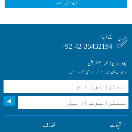
مزید سوال و جواب
ٹیلی فون:
35432194 42 92+
ہفتہ وار نیوز لیٹر سبسکرپشن
بذریعہ ای میل باخبر رہنے کے لیے ابھی سبسکرائب کریں
قیادت
تعارف