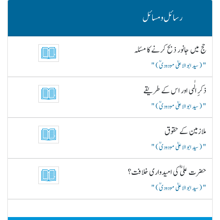
رسائل و مسائل
حج میں جانور ذبح کرنے کا مسئلہ
( سید ابو الاعلیٰ مودودیؒ )
ذکرِ الٰہی اور اس کے طریقے
( سید ابو الاعلیٰ مودودیؒ )
ملازمین کے حقوق
( سید ابو الاعلیٰ مودودیؒ )
حضرت علیؓ کی امیدواری خلافت؟
( سید ابو الاعلیٰ مودودیؒ )