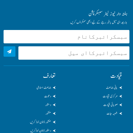
ہفتہ وار نیوز لیٹر سبسکرپشن
بذریعہ ای میل باخبر رہنے کے لیے ابھی سبسکرائب کریں
قیادت
تعارف
بانی جماعت
جماعت اسلامی
مرکزی قیادت
دعوت
صوبائی قیادت
دستور
شعبہ جات
منشور
منشور ڈاؤن لوڈ کریں
دستور ڈاؤن لوڈکریں