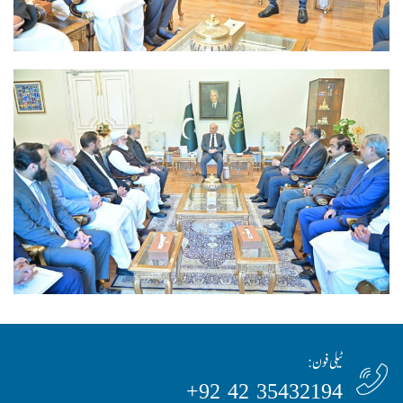
ٹیلی فون:
35432194 42 92+