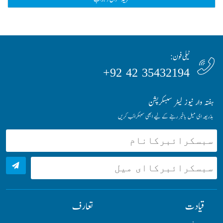
ٹیلی فون:
35432194 42 92+
ہفتہ وار نیوز لیٹر سبسکرپشن
بذریعہ ای میل باخبر رہنے کے لیے ابھی سبسکرائب کریں
قیادت
تعارف