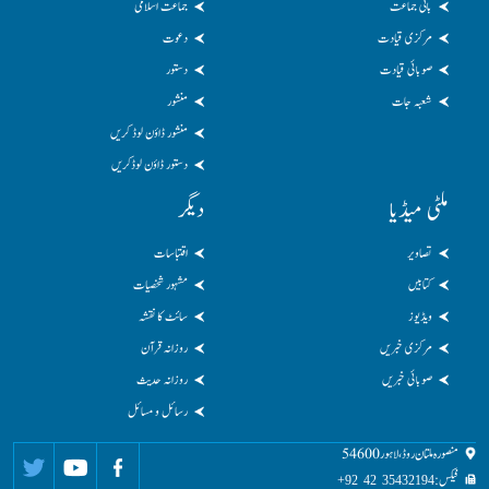
بانی جماعت
جماعت اسلامی
مرکزی قیادت
دعوت
صوبائی قیادت
دستور
شعبہ جات
منشور
منشور ڈاؤن لوڈ کریں
دستور ڈاؤن لوڈکریں
ملٹی میڈیا
دیگر
تصاویر
اقتباسات
کتابیں
مشہور شخصیات
ویڈیوز
سائٹ کا نقشہ
مرکزی خبریں
روزانہ قرآن
صوبائی خبریں
روزانہ حدیث
رسائل و مسائل
منصورہ ملتان روڈ، لاہور 54600
فیکس:
35432194 42 92+