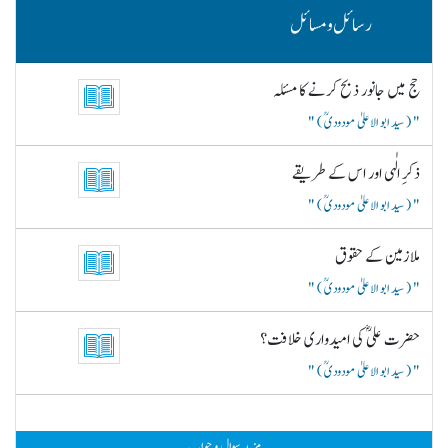
رسائل و مسائل
حج میں جانور ذبح کرنے کا مسئلہ
( سید ابو الاعلیٰ مودودیؒ )
ذکرِ الٰہی اور اس کے طریقے
( سید ابو الاعلیٰ مودودیؒ )
ملازمین کے حقوق
( سید ابو الاعلیٰ مودودیؒ )
حضرت علیؓ کی امیدواری خلافت؟
( سید ابو الاعلیٰ مودودیؒ )
مزید سوال و جواب