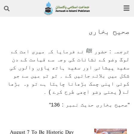
صحیح بخاری
ترجمہ : حضور ﷺ نے فرمایا کہ میری امت کے
لوگ وضو کے نشانات کی وجہ سے قیامت کے دن
سفید پیشانی اور سفید ہاتھ پاؤں والوں کی
شکل میں بلائے جائیں گے ۔ تو تم میں سے جو
کوئی اپنی چمک بڑھانا چاہتا ہے تو وہ بڑھا
لے ( یعنی وضو اچھی طرح کرے ) ۔
صحیح بخاری حدیث نمبر : 136
August 7 To Be Historic Day