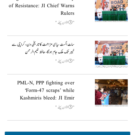
of Resistance: JI Chief Warns
Rulers
9دن پہلے
سات اگست سیاسی مزاحمت کا تاریخی دن، کراچی سے
خیبر تک ملک جام ہوگا، حافظ نعیم الرحمن
9دن پہلے
PML-N, PPP fighting over
‘Form-47 scraps’ while
Kashmiris bleed: JI Emir
9دن پہلے