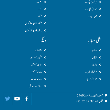
مرکزی قیادت
دعوت
صوبائی قیادت
دستور
شعبہ جات
منشور
منشور ڈاؤن لوڈ کریں
دستور ڈاؤن لوڈکریں
ملٹی میڈیا
دیگر
تصاویر
اقتباسات
کتابیں
مشہور شخصیات
ویڈیوز
سائٹ کا نقشہ
مرکزی خبریں
روزانہ قرآن
صوبائی خبریں
روزانہ حدیث
رسائل و مسائل
منصورہ ملتان روڈ، لاہور 54600
فیکس:
35432194 42 92+