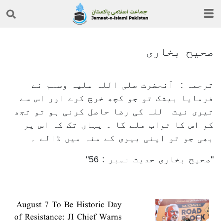
صحیح بخاری
ترجمہ : آنحضرت صلی اللہ علیہ وسلم نے
فرمایا بیشک تو جو کچھ خرچ کرے اور اس سے
تیری نیت اللہ کی رضا حاصل کرنی ہو تو تجھ
کو اس کا ثواب ملے گا ۔ یہاں تک کہ اس پر
بھی جو تو اپنی بیوی کے منہ میں ڈالے ۔
صحیح بخاری حدیث نمبر : 56
August 7 To Be Historic Day
of Resistance: JI Chief Warns