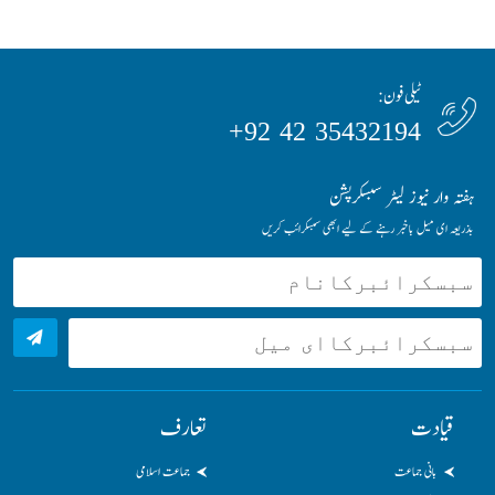
ٹیلی فون:
35432194 42 92+
ہفتہ وار نیوز لیٹر سبسکرپشن
بذریعہ ای میل باخبر رہنے کے لیے ابھی سبسکرائب کریں
قیادت
تعارف
بانی جماعت
جماعت اسلامی