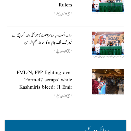
Rulers
9دن پہلے
سات اگست سیاسی مزاحمت کا تاریخی دن، کراچی سے
خیبر تک ملک جام ہوگا، حافظ نعیم الرحمن
9دن پہلے
PML-N, PPP fighting over
‘Form-47 scraps’ while
Kashmiris bleed: JI Emir
9دن پہلے
رسائل و مسائل