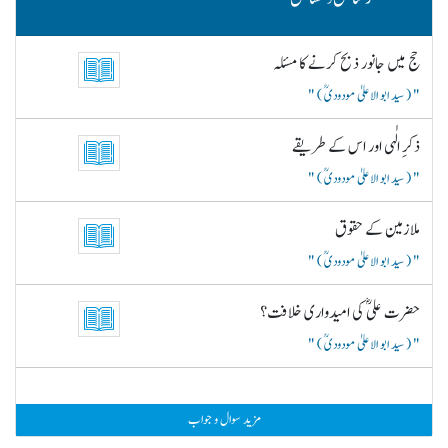
حج میں جانور ذبح کرنے کا مسئلہ
( سید ابو الاعلیٰ مودودیؒ )
ذکرِ الٰہی اور اس کے طریقے
( سید ابو الاعلیٰ مودودیؒ )
ملازمین کے حقوق
( سید ابو الاعلیٰ مودودیؒ )
حضرت علیؓ کی امیدواری خلافت؟
( سید ابو الاعلیٰ مودودیؒ )
مزید سوال و جواب